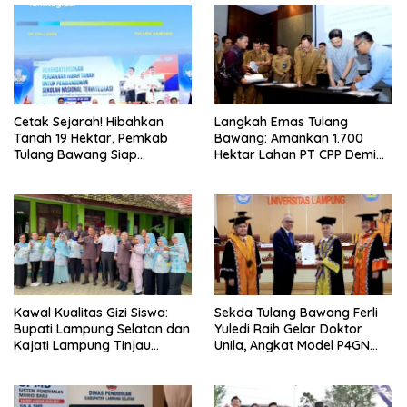
Cetak Sejarah! Hibahkan
Langkah Emas Tulang
Tanah 19 Hektar, Pemkab
Bawang: Amankan 1.700
Tulang Bawang Siap
Hektar Lahan PT CPP Demi
Hadirkan Sekolah Nasional
Kembangkan Kawasan
Terintegrasi Pertama di
Ekonomi Biru
Lampung
Kawal Kualitas Gizi Siswa:
Sekda Tulang Bawang Ferli
Bupati Lampung Selatan dan
Yuledi Raih Gelar Doktor
Kajati Lampung Tinjau
Unila, Angkat Model P4GN
Langsung Program Makan
Berbasis Kearifan Lokal
Bergizi Gratis di Natar