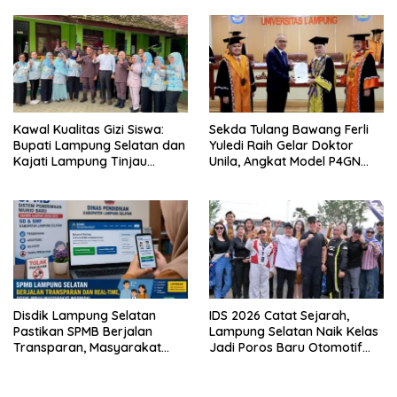
Terintegrasi Pertama di
Ekonomi Biru
Lampung
Kawal Kualitas Gizi Siswa:
Sekda Tulang Bawang Ferli
Bupati Lampung Selatan dan
Yuledi Raih Gelar Doktor
Kajati Lampung Tinjau
Unila, Angkat Model P4GN
Langsung Program Makan
Berbasis Kearifan Lokal
Bergizi Gratis di Natar
Disdik Lampung Selatan
IDS 2026 Catat Sejarah,
Pastikan SPMB Berjalan
Lampung Selatan Naik Kelas
Transparan, Masyarakat
Jadi Poros Baru Otomotif
Diminta Waspadai Calo
Sumatra