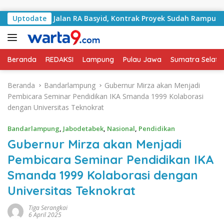
Langsung ke konten
ngani Jalan RA Basyid, Kontrak Proyek Sudah Rampung
Uptodate
Beranda
REDAKSI
Lampung
Pulau Jawa
Sumatra Selata
Beranda
Bandarlampung
Gubernur Mirza akan Menjadi
Pembicara Seminar Pendidikan IKA Smanda 1999 Kolaborasi
dengan Universitas Teknokrat
Bandarlampung
,
Jabodetabek
,
Nasional
,
Pendidikan
Gubernur Mirza akan Menjadi
Pembicara Seminar Pendidikan IKA
Smanda 1999 Kolaborasi dengan
Universitas Teknokrat
Tiga Serangkai
6 April 2025