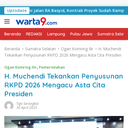
Langsung ke konten
angani Jalan RA Basyid, Kontrak Proyek Sudah Rampung
Uptodate
Beranda
REDAKSI
Lampung
Pulau Jawa
Sumatra Selata
Beranda
Sumatra Selatan
Ogan Komring Ilir
H. Muchendi
Tekankan Penyusunan RKPD 2026 Mengacu Asta Cita Presiden
Ogan Komring Ilir
,
Pemerintahan
H. Muchendi Tekankan Penyusunan
RKPD 2026 Mengacu Asta Cita
Presiden
Tiga Serangkai
30 April 2025