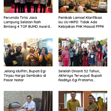
Perumda Tirta Jasa
Pemkab Lamsel Klarifikasi
Lampung Selatan Raih
Isu UU HKPD: Tidak Ada
Bintang 4 TOP BUMD Awards
Kebijakan PHK Massal PPPK
2026, Tiga Penghargaan
Sekaligus Diborong
Jelang Idulfitri, Bupati Egi
Setelah Dinanti 52 Tahun,
Tinjau Harga Sembako di
Akhirnya Terwujud: Bupati
Pasar Natar
Radityo Egi Pratama
Resmikan Jalan Kota
Dalam–Budidaya