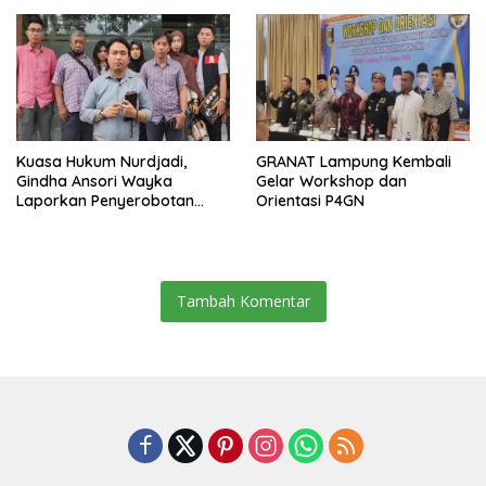
Jabatan Plt
Kuasa Hukum Nurdjadi,
GRANAT Lampung Kembali
Gindha Ansori Wayka
Gelar Workshop dan
Laporkan Penyerobotan
Orientasi P4GN
Tanah ke Polda Lampung
Tambah Komentar