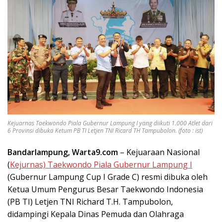
Kejuarnas Taekwondo Piala Gubernur Lampung I yang diikuti 1.000 Atlet dari
6 Provinsi dibuka Ketum PB TI Letjen TNI Ricard TH Tampubolon. (foto : ist)
Bandarlampung, Warta9.com
– Kejuaraan Nasional
(
Kejurnas) Taekwondo Piala Gubernur Lampung I
(Gubernur Lampung Cup I Grade C) resmi dibuka oleh
Ketua Umum Pengurus Besar Taekwondo Indonesia
(PB TI) Letjen TNI Richard T.H. Tampubolon,
didampingi Kepala Dinas Pemuda dan Olahraga