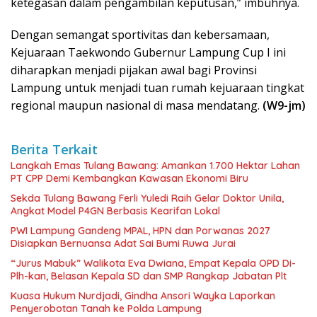
ketegasan dalam pengambilan keputusan,” imbuhnya.
Dengan semangat sportivitas dan kebersamaan,
Kejuaraan Taekwondo Gubernur Lampung Cup I ini
diharapkan menjadi pijakan awal bagi Provinsi
Lampung untuk menjadi tuan rumah kejuaraan tingkat
regional maupun nasional di masa mendatang.
(W9-jm)
Berita Terkait
Langkah Emas Tulang Bawang: Amankan 1.700 Hektar Lahan
PT CPP Demi Kembangkan Kawasan Ekonomi Biru
Sekda Tulang Bawang Ferli Yuledi Raih Gelar Doktor Unila,
Angkat Model P4GN Berbasis Kearifan Lokal
PWI Lampung Gandeng MPAL, HPN dan Porwanas 2027
Disiapkan Bernuansa Adat Sai Bumi Ruwa Jurai
“Jurus Mabuk” Walikota Eva Dwiana, Empat Kepala OPD Di-
Plh-kan, Belasan Kepala SD dan SMP Rangkap Jabatan Plt
Kuasa Hukum Nurdjadi, Gindha Ansori Wayka Laporkan
Penyerobotan Tanah ke Polda Lampung