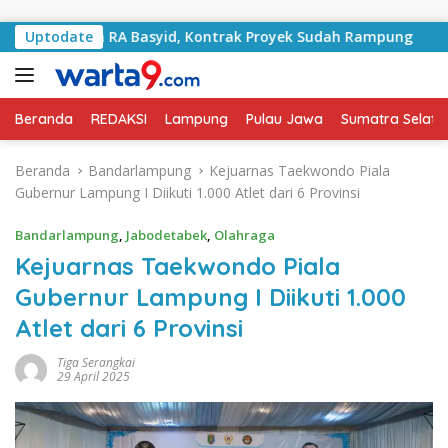
Langsung ke konten
Jalan RA Basyid, Kontrak Proyek Sudah Rampung
Uptodate
Bulan
Beranda
REDAKSI
Lampung
Pulau Jawa
Sumatra Selata
Beranda
Bandarlampung
Kejuarnas Taekwondo Piala
Gubernur Lampung I Diikuti 1.000 Atlet dari 6 Provinsi
Bandarlampung
,
Jabodetabek
,
Olahraga
Kejuarnas Taekwondo Piala
Gubernur Lampung I Diikuti 1.000
Atlet dari 6 Provinsi
Tiga Serangkai
29 April 2025