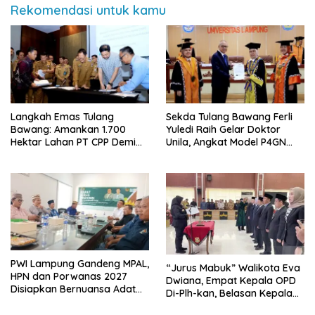
Rekomendasi untuk kamu
Langkah Emas Tulang
Sekda Tulang Bawang Ferli
Bawang: Amankan 1.700
Yuledi Raih Gelar Doktor
Hektar Lahan PT CPP Demi
Unila, Angkat Model P4GN
Kembangkan Kawasan
Berbasis Kearifan Lokal
Ekonomi Biru
PWI Lampung Gandeng MPAL,
“Jurus Mabuk” Walikota Eva
HPN dan Porwanas 2027
Dwiana, Empat Kepala OPD
Disiapkan Bernuansa Adat
Di-Plh-kan, Belasan Kepala
Sai Bumi Ruwa Jurai
SD dan SMP Rangkap