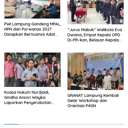
PWI Lampung Gandeng MPAL,
HPN dan Porwanas 2027
“Jurus Mabuk” Walikota Eva
Disiapkan Bernuansa Adat
Dwiana, Empat Kepala OPD
Sai Bumi Ruwa Jurai
Di-Plh-kan, Belasan Kepala
SD dan SMP Rangkap
Jabatan Plt
Kuasa Hukum Nurdjadi,
GRANAT Lampung Kembali
Gindha Ansori Wayka
Gelar Workshop dan
Laporkan Penyerobotan
Orientasi P4GN
Tanah ke Polda Lampung