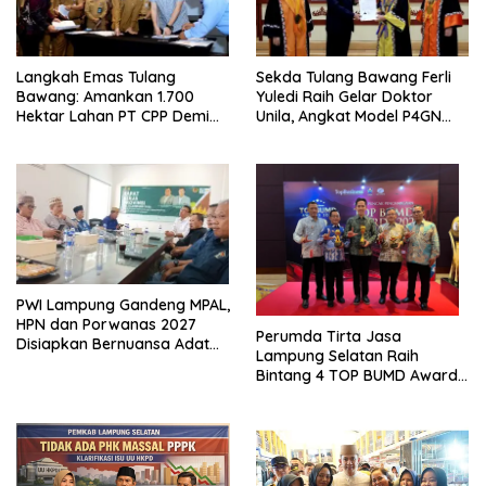
Langkah Emas Tulang
Sekda Tulang Bawang Ferli
Bawang: Amankan 1.700
Yuledi Raih Gelar Doktor
Hektar Lahan PT CPP Demi
Unila, Angkat Model P4GN
Kembangkan Kawasan
Berbasis Kearifan Lokal
Ekonomi Biru
PWI Lampung Gandeng MPAL,
HPN dan Porwanas 2027
Perumda Tirta Jasa
Disiapkan Bernuansa Adat
Lampung Selatan Raih
Sai Bumi Ruwa Jurai
Bintang 4 TOP BUMD Awards
2026, Tiga Penghargaan
Sekaligus Diborong