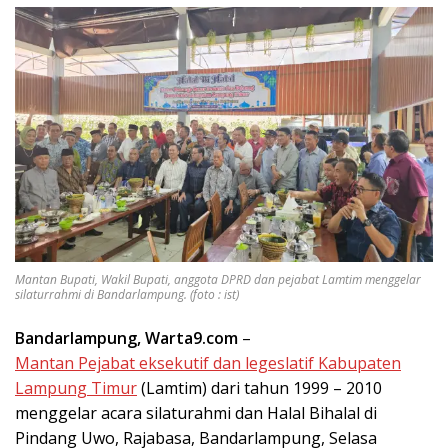
Mantan Bupati, Wakil Bupati, anggota DPRD dan pejabat Lamtim menggelar
silaturrahmi di Bandarlampung. (foto : ist)
Bandarlampung, Warta9.com
–
Mantan Pejabat eksekutif dan legeslatif Kabupaten
Lampung Timur
(Lamtim) dari tahun 1999 – 2010
menggelar acara silaturahmi dan Halal Bihalal di
Pindang Uwo, Rajabasa, Bandarlampung, Selasa