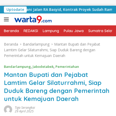
Langsung ke konten
Tangani Jalan RA Basyid, Kontrak Proyek Sudah Rampung
Uptodate
Beranda
REDAKSI
Lampung
Pulau Jawa
Sumatra Selata
Beranda
Bandarlampung
Mantan Bupati dan Pejabat
Lamtim Gelar Silaturrahmi, Siap Duduk Bareng dengan
Pemerintah untuk Kemajuan Daerah
Bandarlampung
,
Jabodetabek
,
Pemerintahan
Mantan Bupati dan Pejabat
Lamtim Gelar Silaturrahmi, Siap
Duduk Bareng dengan Pemerintah
untuk Kemajuan Daerah
Tiga Serangkai
29 April 2025