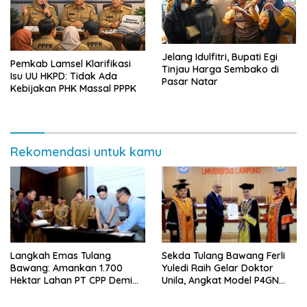
Jelang Idulfitri, Bupati Egi
Pemkab Lamsel Klarifikasi
Tinjau Harga Sembako di
Isu UU HKPD: Tidak Ada
Pasar Natar
Kebijakan PHK Massal PPPK
Rekomendasi untuk kamu
Langkah Emas Tulang
Sekda Tulang Bawang Ferli
Bawang: Amankan 1.700
Yuledi Raih Gelar Doktor
Hektar Lahan PT CPP Demi
Unila, Angkat Model P4GN
Kembangkan Kawasan
Berbasis Kearifan Lokal
Ekonomi Biru