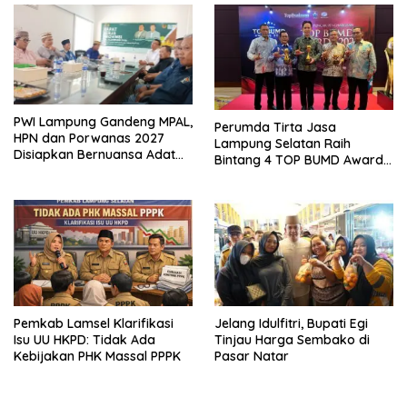
PWI Lampung Gandeng MPAL,
Perumda Tirta Jasa
HPN dan Porwanas 2027
Lampung Selatan Raih
Disiapkan Bernuansa Adat
Bintang 4 TOP BUMD Awards
Sai Bumi Ruwa Jurai
2026, Tiga Penghargaan
Sekaligus Diborong
Pemkab Lamsel Klarifikasi
Jelang Idulfitri, Bupati Egi
Isu UU HKPD: Tidak Ada
Tinjau Harga Sembako di
Kebijakan PHK Massal PPPK
Pasar Natar