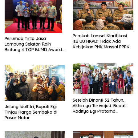
Pemkab Lamsel Klarifikasi
Perumda Tirta Jasa
Isu UU HKPD: Tidak Ada
Lampung Selatan Raih
Kebijakan PHK Massal PPPK
Bintang 4 TOP BUMD Awards
2026, Tiga Penghargaan
Sekaligus Diborong
Setelah Dinanti 52 Tahun,
Akhirnya Terwujud: Bupati
Jelang Idulfitri, Bupati Egi
Radityo Egi Pratama
Tinjau Harga Sembako di
Resmikan Jalan Kota
Pasar Natar
Dalam–Budidaya