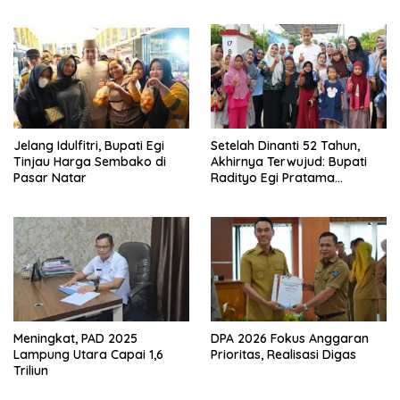
2026, Tiga Penghargaan
Sekaligus Diborong
Jelang Idulfitri, Bupati Egi
Setelah Dinanti 52 Tahun,
Tinjau Harga Sembako di
Akhirnya Terwujud: Bupati
Pasar Natar
Radityo Egi Pratama
Resmikan Jalan Kota
Dalam–Budidaya
Meningkat, PAD 2025
DPA 2026 Fokus Anggaran
Lampung Utara Capai 1,6
Prioritas, Realisasi Digas
Triliun