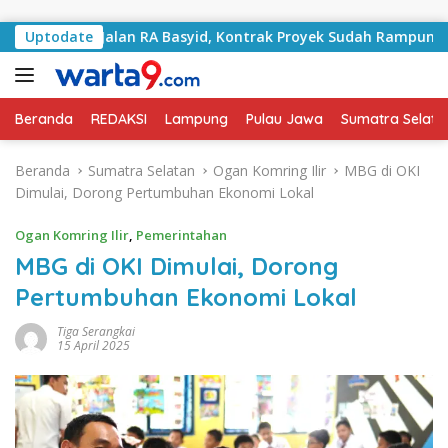
Langsung ke konten
ngani Jalan RA Basyid, Kontrak Proyek Sudah Rampung
Uptodate
Beranda
REDAKSI
Lampung
Pulau Jawa
Sumatra Selata
Beranda
Sumatra Selatan
Ogan Komring Ilir
MBG di OKI
Dimulai, Dorong Pertumbuhan Ekonomi Lokal
Ogan Komring Ilir
,
Pemerintahan
MBG di OKI Dimulai, Dorong
Pertumbuhan Ekonomi Lokal
Tiga Serangkai
15 April 2025