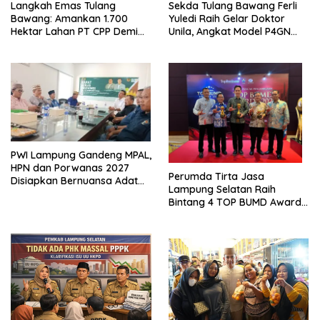
Langkah Emas Tulang
Sekda Tulang Bawang Ferli
Bawang: Amankan 1.700
Yuledi Raih Gelar Doktor
Hektar Lahan PT CPP Demi
Unila, Angkat Model P4GN
Kembangkan Kawasan
Berbasis Kearifan Lokal
Ekonomi Biru
PWI Lampung Gandeng MPAL,
HPN dan Porwanas 2027
Perumda Tirta Jasa
Disiapkan Bernuansa Adat
Lampung Selatan Raih
Sai Bumi Ruwa Jurai
Bintang 4 TOP BUMD Awards
2026, Tiga Penghargaan
Sekaligus Diborong