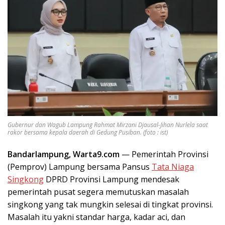
Gubernur dan Wagub Lampung Rahmat Mirzani Djausal-Jihan Nurlela saat
rakor bersama kepala daerah di Gedung Pusiban. (foto : ist)
Bandarlampung, Warta9.com
— Pemerintah Provinsi
(Pemprov) Lampung bersama Pansus
Tata Niaga
Singkong
DPRD Provinsi Lampung mendesak
pemerintah pusat segera memutuskan masalah
singkong yang tak mungkin selesai di tingkat provinsi.
Masalah itu yakni standar harga, kadar aci, dan