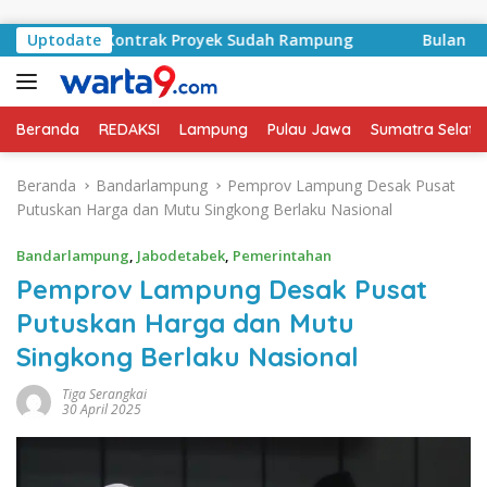
Langsung ke konten
yid, Kontrak Proyek Sudah Rampung
Uptodate
Bulan Kemerdekaan
Beranda
REDAKSI
Lampung
Pulau Jawa
Sumatra Selata
Beranda
Bandarlampung
Pemprov Lampung Desak Pusat
Putuskan Harga dan Mutu Singkong Berlaku Nasional
Bandarlampung
,
Jabodetabek
,
Pemerintahan
Pemprov Lampung Desak Pusat
Putuskan Harga dan Mutu
Singkong Berlaku Nasional
Tiga Serangkai
30 April 2025