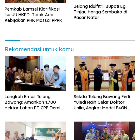
Jelang Idulfitri, Bupati Egi
Pemkab Lamsel Klarifikasi
Tinjau Harga Sembako di
Isu UU HKPD: Tidak Ada
Pasar Natar
Kebijakan PHK Massal PPPK
Rekomendasi untuk kamu
Langkah Emas Tulang
Sekda Tulang Bawang Ferli
Bawang: Amankan 1.700
Yuledi Raih Gelar Doktor
Hektar Lahan PT CPP Demi
Unila, Angkat Model P4GN
Kembangkan Kawasan
Berbasis Kearifan Lokal
Ekonomi Biru