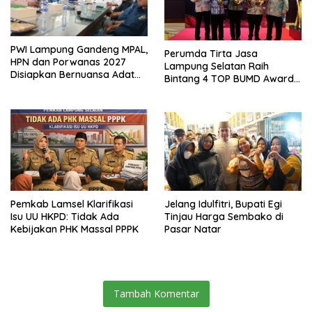
PWI Lampung Gandeng MPAL,
Perumda Tirta Jasa
HPN dan Porwanas 2027
Lampung Selatan Raih
Disiapkan Bernuansa Adat
Bintang 4 TOP BUMD Awards
Sai Bumi Ruwa Jurai
2026, Tiga Penghargaan
Sekaligus Diborong
Pemkab Lamsel Klarifikasi
Jelang Idulfitri, Bupati Egi
Isu UU HKPD: Tidak Ada
Tinjau Harga Sembako di
Kebijakan PHK Massal PPPK
Pasar Natar
Tambah Komentar