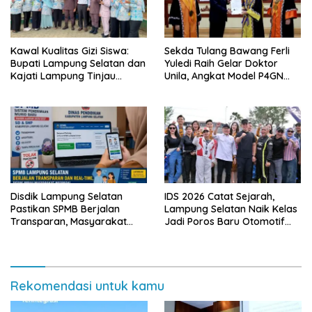
Kawal Kualitas Gizi Siswa:
Sekda Tulang Bawang Ferli
Bupati Lampung Selatan dan
Yuledi Raih Gelar Doktor
Kajati Lampung Tinjau
Unila, Angkat Model P4GN
Langsung Program Makan
Berbasis Kearifan Lokal
Bergizi Gratis di Natar
Disdik Lampung Selatan
IDS 2026 Catat Sejarah,
Pastikan SPMB Berjalan
Lampung Selatan Naik Kelas
Transparan, Masyarakat
Jadi Poros Baru Otomotif
Diminta Waspadai Calo
Sumatra
Rekomendasi untuk kamu