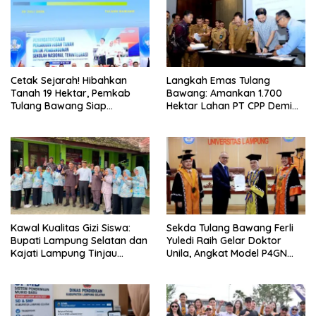
Cetak Sejarah! Hibahkan
Langkah Emas Tulang
Tanah 19 Hektar, Pemkab
Bawang: Amankan 1.700
Tulang Bawang Siap
Hektar Lahan PT CPP Demi
Hadirkan Sekolah Nasional
Kembangkan Kawasan
Terintegrasi Pertama di
Ekonomi Biru
Lampung
Kawal Kualitas Gizi Siswa:
Sekda Tulang Bawang Ferli
Bupati Lampung Selatan dan
Yuledi Raih Gelar Doktor
Kajati Lampung Tinjau
Unila, Angkat Model P4GN
Langsung Program Makan
Berbasis Kearifan Lokal
Bergizi Gratis di Natar