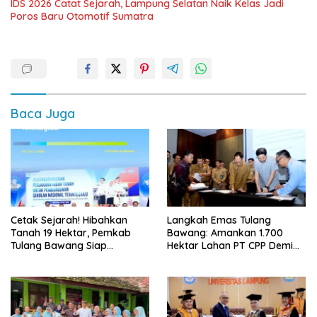
IDS 2026 Catat Sejarah, Lampung Selatan Naik Kelas Jadi
Poros Baru Otomotif Sumatra
Baca Juga
Cetak Sejarah! Hibahkan
Langkah Emas Tulang
Tanah 19 Hektar, Pemkab
Bawang: Amankan 1.700
Tulang Bawang Siap
Hektar Lahan PT CPP Demi
Hadirkan Sekolah Nasional
Kembangkan Kawasan
Terintegrasi Pertama di
Ekonomi Biru
Lampung