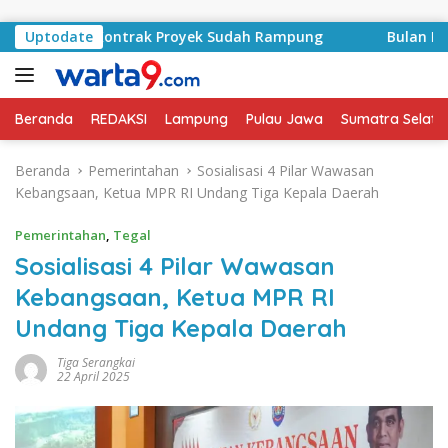
Langsung ke konten
asyid, Kontrak Proyek Sudah Rampung
Uptodate
Bulan Kemerdek
Beranda
REDAKSI
Lampung
Pulau Jawa
Sumatra Selata
Beranda
Pemerintahan
Sosialisasi 4 Pilar Wawasan
Kebangsaan, Ketua MPR RI Undang Tiga Kepala Daerah
Pemerintahan
,
Tegal
Sosialisasi 4 Pilar Wawasan
Kebangsaan, Ketua MPR RI
Undang Tiga Kepala Daerah
Tiga Serangkai
22 April 2025