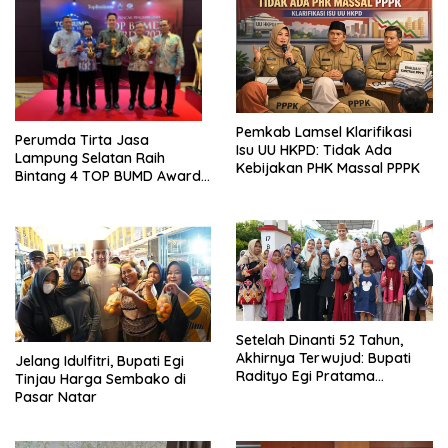
Pemkab Lamsel Klarifikasi
Perumda Tirta Jasa
Isu UU HKPD: Tidak Ada
Lampung Selatan Raih
Kebijakan PHK Massal PPPK
Bintang 4 TOP BUMD Awards
2026, Tiga Penghargaan
Sekaligus Diborong
Setelah Dinanti 52 Tahun,
Akhirnya Terwujud: Bupati
Jelang Idulfitri, Bupati Egi
Radityo Egi Pratama
Tinjau Harga Sembako di
Resmikan Jalan Kota
Pasar Natar
Dalam–Budidaya