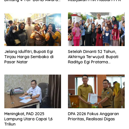
2026, Tiga Penghargaan
Sekaligus Diborong
Jelang Idulfitri, Bupati Egi
Setelah Dinanti 52 Tahun,
Tinjau Harga Sembako di
Akhirnya Terwujud: Bupati
Pasar Natar
Radityo Egi Pratama
Resmikan Jalan Kota
Dalam–Budidaya
Meningkat, PAD 2025
DPA 2026 Fokus Anggaran
Lampung Utara Capai 1,6
Prioritas, Realisasi Digas
Triliun