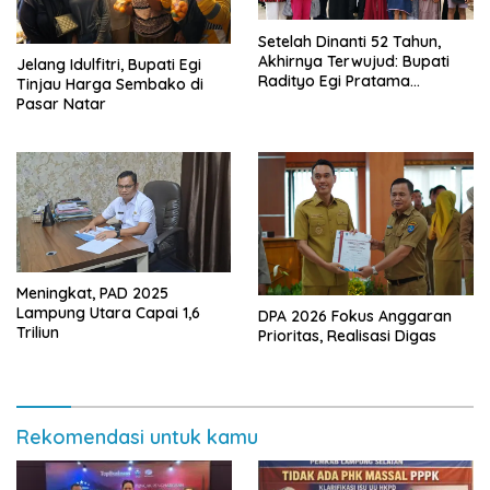
Setelah Dinanti 52 Tahun,
Akhirnya Terwujud: Bupati
Jelang Idulfitri, Bupati Egi
Radityo Egi Pratama
Tinjau Harga Sembako di
Resmikan Jalan Kota
Pasar Natar
Dalam–Budidaya
Meningkat, PAD 2025
Lampung Utara Capai 1,6
DPA 2026 Fokus Anggaran
Triliun
Prioritas, Realisasi Digas
Rekomendasi untuk kamu