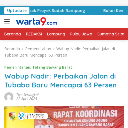
Langsung ke konten
id, Kontrak Proyek Sudah Rampung
Uptodate
Bulan Kemerdekaan
Beranda
REDAKSI
Lampung
Pulau Jawa
Sumatra Selata
Beranda
Pemerintahan
Wabup Nadir: Perbaikan Jalan di
Tubaba Baru Mencapai 63 Persen
Pemerintahan
,
Tulang Bawang Barat
Wabup Nadir: Perbaikan Jalan di
Tubaba Baru Mencapai 63 Persen
Tiga Serangkai
22 April 2025