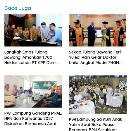
Baca Juga
Langkah Emas Tulang
Sekda Tulang Bawang Ferli
Bawang: Amankan 1.700
Yuledi Raih Gelar Doktor
Hektar Lahan PT CPP Demi
Unila, Angkat Model P4GN
Kembangkan Kawasan
Berbasis Kearifan Lokal
Ekonomi Biru
PWI Lampung Gandeng MPAL,
HPN dan Porwanas 2027
PWI Lampung Santuni Anak
Disiapkan Bernuansa Adat
Yatim Saat Buka Puasa
Sai Bumi Ruwa Jurai
Bersama, BPN Serahkan