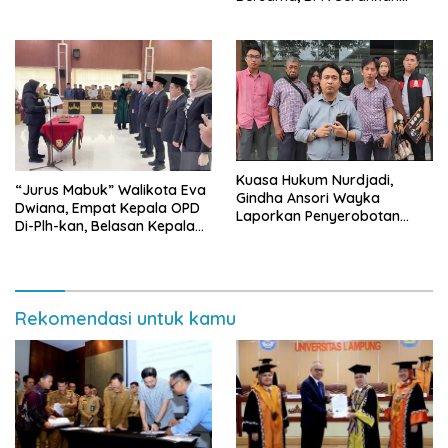
Sertifikat Tanah Kantor
Kuasa Hukum Nurdjadi,
“Jurus Mabuk” Walikota Eva
Gindha Ansori Wayka
Dwiana, Empat Kepala OPD
Laporkan Penyerobotan
Di-Plh-kan, Belasan Kepala
Tanah ke Polda Lampung
SD dan SMP Rangkap
Jabatan Plt
Rekomendasi untuk kamu