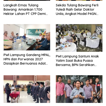
Langkah Emas Tulang
Sekda Tulang Bawang Ferli
Bawang: Amankan 1.700
Yuledi Raih Gelar Doktor
Hektar Lahan PT CPP Demi
Unila, Angkat Model P4GN
Kembangkan Kawasan
Berbasis Kearifan Lokal
Ekonomi Biru
PWI Lampung Gandeng MPAL,
PWI Lampung Santuni Anak
HPN dan Porwanas 2027
Yatim Saat Buka Puasa
Disiapkan Bernuansa Adat
Bersama, BPN Serahkan
Sai Bumi Ruwa Jurai
Sertifikat Tanah Kantor