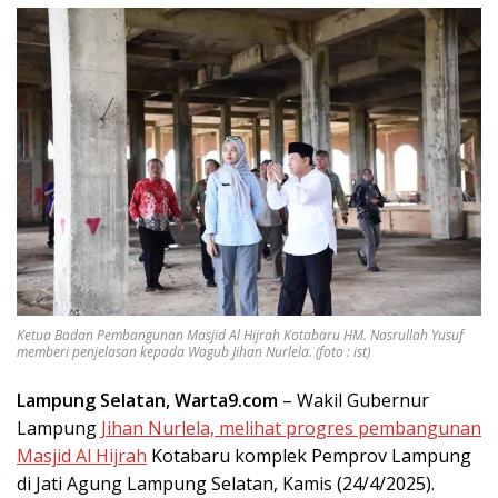
Ketua Badan Pembangunan Masjid Al Hijrah Kotabaru HM. Nasrullah Yusuf
memberi penjelasan kepada Wagub Jihan Nurlela. (foto : ist)
Lampung Selatan, Warta9.com
– Wakil Gubernur
Lampung
Jihan Nurlela, melihat progres pembangunan
Masjid Al Hijrah
Kotabaru komplek Pemprov Lampung
di Jati Agung Lampung Selatan, Kamis (24/4/2025).