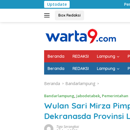
Langsung
Uptodate
Pemkab Lampung Selatan Mul
ke
konten
Box Redaksi
Beranda
REDAKSI
Lampung
P
Beranda
REDAKSI
Lampung
P
Beranda
Bandarlampung
Bandarlampung
,
Jabodetabek
,
Pemerintahan
Wulan Sari Mirza Pim
Dekranasda Provinsi
Tiga Serangkai