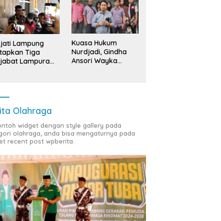
Kuasa Hukum
jati Lampung
Nurdjadi, Gindha
tapkan Tiga
Ansori Wayka
jabat Lampura
Laporkan
ersangka
Penyerobotan
Tanah ke Polda
Lampung
ita Olahraga
contoh widget dengan style gallery pada
gori olahraga, anda bisa mengaturnya pada
et recent post wpberita.