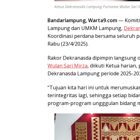
Ketua Dekranasda Lampung Purnama Wulan Sari Mir
Bandarlampung, Warta9.com
— Komitm
Lampung dan UMKM Lampung,
Dekran
Koordinasi perdana bersama seluruh pe
Rabu (23/4/2025).
Rakor Dekranasda dipimpin langsung 
Wulan Sari Mirza
, diikuti Ketua harian
Dekranasda Lampung periode 2025-20
“Tujuan kita hari ini untuk merumuskan
terintegritas lagi, sehingga setiap bid
program-program ungggulan bidang mas