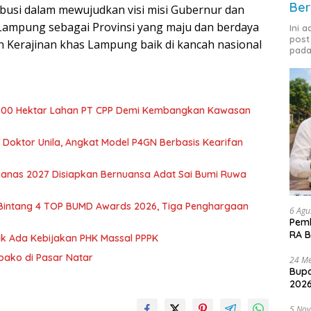
Ber
busi dalam mewujudkan visi misi Gubernur dan
ampung sebagai Provinsi yang maju dan berdaya
Ini 
post
erajinan khas Lampung baik di kancah nasional
pada
700 Hektar Lahan PT CPP Demi Kembangkan Kawasan
r Doktor Unila, Angkat Model P4GN Berbasis Kearifan
nas 2027 Disiapkan Bernuansa Adat Sai Bumi Ruwa
 Bintang 4 TOP BUMD Awards 2026, Tiga Penghargaan
6 Agu
Pemk
RA B
dak Ada Kebijakan PHK Massal PPPK
mbako di Pasar Natar
24 Me
Bupa
2026
5 No