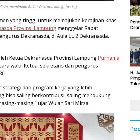
za, memimpin Rakor Dekranasda. (foto : ist)
en yang tinggi untuk memajukan kerajinan khas
Peng
asda Provinsi Lampung
menggelar Rapat
Dilan
ngurus Dekranasda, di Aula Lt. 2 Dekranasda,
oleh Ketua Dekranasda Provinsi Lampung
Purnama
, para wakil Ketua, sekretaris dan pengurus
H. J
30.
Pim
Tula
 strategi dan program kerja yang lebih
Targ
ang bisa saling berkontribusi, saling mendukung
Terb
202
ing-masing,” ujar Wulan Sari Mirza.
Pop