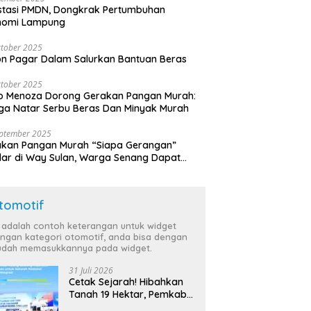
stasi PMDN, Dongkrak Pertumbuhan
nomi Lampung
tober 2025
n Pagar Dalam Salurkan Bantuan Beras
tober 2025
o Menoza Dorong Gerakan Pangan Murah:
a Natar Serbu Beras Dan Minyak Murah
eptember 2025
akan Pangan Murah “Siapa Gerangan”
lar di Way Sulan, Warga Senang Dapat
a Bersubsidi
tomotif
i adalah contoh keterangan untuk widget
ngan kategori otomotif, anda bisa dengan
dah memasukkannya pada widget.
31 Juli 2026
Cetak Sejarah! Hibahkan
Tanah 19 Hektar, Pemkab
Tulang Bawang Siap