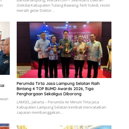
ah
Bandarlampung, Warta9.com – Sekretaris Daerah
an
(Sekda) Kabupaten Tulang Bawang, Ferli Yuledi, resmi
meraih gelar Doktor…
Perumda Tirta Jasa Lampung Selatan Raih
Sai
Bintang 4 TOP BUMD Awards 2026, Tiga
Penghargaan Sekaligus Diborong
tawan
LAMSEL, Jakarta – Perumda Air Minum Tirta Jasa
Kabupaten Lampung Selatan kembali mencatatkan
capaian membanggakan…