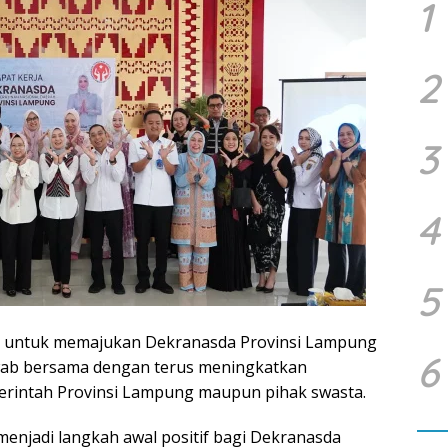
1
2
3
4
5
s untuk memajukan Dekranasda Provinsi Lampung
6
wab bersama dengan terus meningkatkan
erintah Provinsi Lampung maupun pihak swasta.
 menjadi langkah awal positif bagi Dekranasda