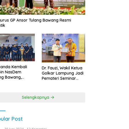
urus GP Ansor Tulang Bawang Resmi
tik
uanda Kembali
Dr. Fauzi, Wakil Ketua
pin NasDem
Golkar Lampung Jadi
ng Bawang,
Pemateri Seminar
etkan Kursi DPRD
Nasional FEB Unila,
anyak di Pemilu
Membangun Fondasi
9
Kuat Melalui 4 Pilar
Selengkapnya
Kebangsaan
ular Post