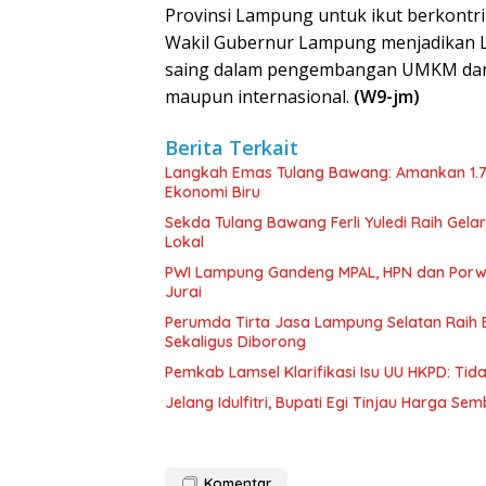
Provinsi Lampung untuk ikut berkontri
Wakil Gubernur Lampung menjadikan L
saing dalam pengembangan UMKM dan K
maupun internasional.
(W9-jm)
Berita Terkait
Langkah Emas Tulang Bawang: Amankan 1.
Ekonomi Biru
Sekda Tulang Bawang Ferli Yuledi Raih Gela
Lokal
PWI Lampung Gandeng MPAL, HPN dan Porwa
Jurai
Perumda Tirta Jasa Lampung Selatan Raih
Sekaligus Diborong
Pemkab Lamsel Klarifikasi Isu UU HKPD: Ti
Jelang Idulfitri, Bupati Egi Tinjau Harga Se
Komentar