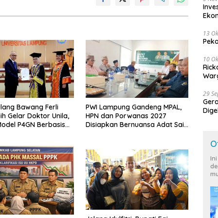
Inve
Eko
13 Ok
Peko
10 Ok
Rick
Warg
29 S
Ger
lang Bawang Ferli
PWI Lampung Gandeng MPAL,
Dige
ih Gelar Doktor Unila,
HPN dan Porwanas 2027
Harg
odel P4GN Berbasis
Disiapkan Bernuansa Adat Sai
 Lokal
Bumi Ruwa Jurai
O
In
de
mu