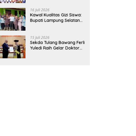
Hadirkan Sekolah Nasional
Terintegrasi Pertama di
16 Juli 2026
Lampung
Kawal Kualitas Gizi Siswa:
Bupati Lampung Selatan
dan Kajati Lampung Tinjau
Langsung Program Makan
Bergizi Gratis di Natar
15 Juli 2026
Sekda Tulang Bawang Ferli
Yuledi Raih Gelar Doktor
Unila, Angkat Model P4GN
Berbasis Kearifan Lokal