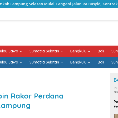
ai Tangani Jalan RA Basyid, Kontrak Proyek Sudah Rampung
ulau Jawa
Sumatra Selatan
Bengkulu
Bali
Sum
ulau Jawa
Sumatra Selatan
Bengkulu
Bali
Sum
B
In
an
pin Rakor Perdana
Pe
 Lampung
Wa