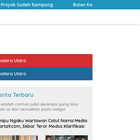
Bulan Kemerdekaan, Bupati Lampung Selatan Ajak ASN 
atera Utara
atera Utara
erita Terbaru
i adalah contoh judul deskripsi yang bisa
da isi dan sesuaikan pada widget
nipu Ngaku Wartawan Catut Nama Media
rta9.com, Sebar Teror Modus Klarifikasi