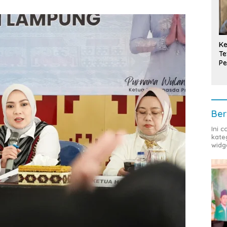
Ke
Te
Pe
T
Ber
Ini 
kate
widg