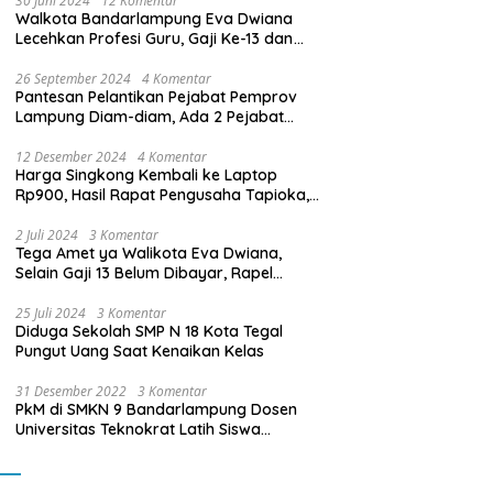
30 Juni 2024
12 Komentar
Walkota Bandarlampung Eva Dwiana
Lecehkan Profesi Guru, Gaji Ke-13 dan
THR Tidak Dibayarkan
26 September 2024
4 Komentar
Pantesan Pelantikan Pejabat Pemprov
Lampung Diam-diam, Ada 2 Pejabat
yang Dilantik Masih Golongan III/b
12 Desember 2024
4 Komentar
Harga Singkong Kembali ke Laptop
Rp900, Hasil Rapat Pengusaha Tapioka,
Petani Singkong dengan Pj. Gubernur
Lampung
2 Juli 2024
3 Komentar
Tega Amet ya Walikota Eva Dwiana,
Selain Gaji 13 Belum Dibayar, Rapel
Kenaikan Gaji 2 Bulan Juga Belum
Dibayar
25 Juli 2024
3 Komentar
Diduga Sekolah SMP N 18 Kota Tegal
Pungut Uang Saat Kenaikan Kelas
31 Desember 2022
3 Komentar
PkM di SMKN 9 Bandarlampung Dosen
Universitas Teknokrat Latih Siswa
Membuat Program Mobil RC Berbasis IoT