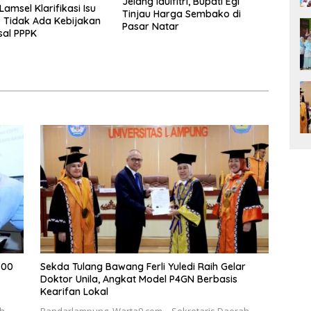
Jelang Idulfitri, Bupati Egi
amsel Klarifikasi Isu
Tinjau Harga Sembako di
 Tidak Ada Kebijakan
Pasar Natar
sal PPPK
700
Sekda Tulang Bawang Ferli Yuledi Raih Gelar
Doktor Unila, Angkat Model P4GN Berbasis
Kearifan Lokal