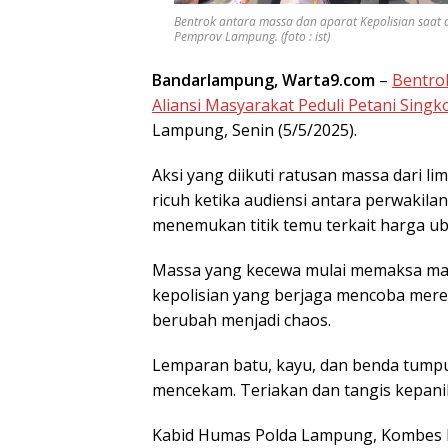
Bentrok antara massa dan aparat Kepolisian saat 
Pemprov Lampung. (foto : ist)
Bandarlampung, Warta9.com
–
Bentro
Aliansi Masyarakat Peduli Petani Sing
Lampung, Senin (5/5/2025).
Aksi yang diikuti ratusan massa dari l
ricuh ketika audiensi antara perwaki
menemukan titik temu terkait harga ub
Massa yang kecewa mulai memaksa mas
kepolisian yang berjaga mencoba mer
berubah menjadi chaos.
Lemparan batu, kayu, dan benda tump
mencekam. Teriakan dan tangis kepanik
Kabid Humas Polda Lampung, Kombes 