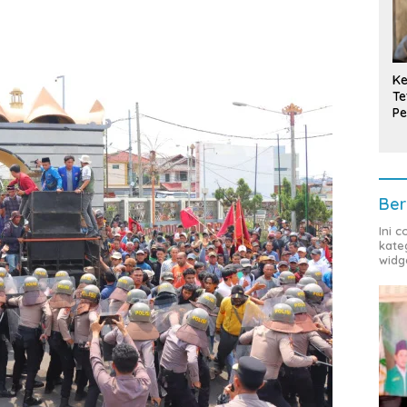
Ke
Te
Pe
T
Ber
Ini 
kate
widg