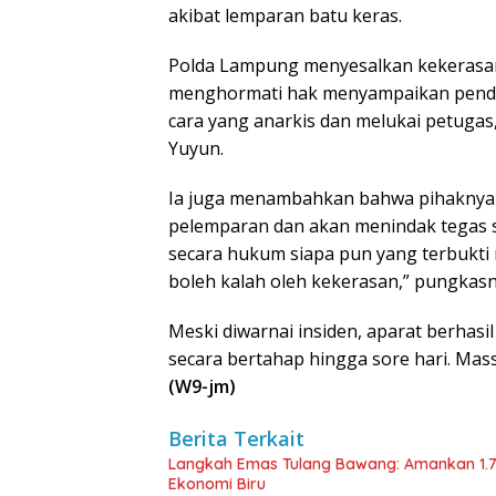
akibat lemparan batu keras.
Polda Lampung menyesalkan kekerasan y
menghormati hak menyampaikan penda
cara yang anarkis dan melukai petuga
Yuyun.
Ia juga menambahkan bahwa pihaknya t
pelemparan dan akan menindak tegas s
secara hukum siapa pun yang terbukti 
boleh kalah oleh kekerasan,” pungkasn
Meski diwarnai insiden, aparat berha
secara bertahap hingga sore hari. Mas
(W9-jm)
Berita Terkait
Langkah Emas Tulang Bawang: Amankan 1.
Ekonomi Biru