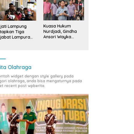
Kuasa Hukum
jati Lampung
Nurdjadi, Gindha
tapkan Tiga
Ansori Wayka
jabat Lampura
Laporkan
ersangka
Penyerobotan
Tanah ke Polda
Lampung
ita Olahraga
contoh widget dengan style gallery pada
gori olahraga, anda bisa mengaturnya pada
et recent post wpberita.