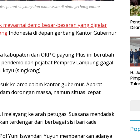
aksi petani singkong dan mahasiswa di pintu gerbang kantor
Peng
k mewarnai demo besar-besaran yang digelar
Dilan
kong
Indonesia di depan gerbang Kantor Gubernur
ima kabupaten dan OKP Cipayung Plus ini berubah
lan pendemo dan pejabat Pemprov Lampung gagal
i kayu (singkong).
H. J
Pim
uk ke area dalam kantor gubernur. Aparat
Tula
Targ
edam dorongan massa, namun situasi cepat
Terb
202
ul melayang ke arah petugas. Suasana mendadak
an terdengar dari berbagai sisi barikade.
Pop
Pol Yuni Iswandari Yuyun membenarkan adanya