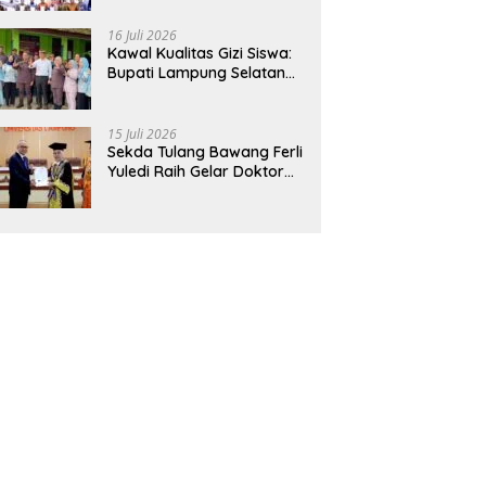
Hadirkan Sekolah Nasional
Terintegrasi Pertama di
16 Juli 2026
Lampung
Kawal Kualitas Gizi Siswa:
Bupati Lampung Selatan
dan Kajati Lampung Tinjau
Langsung Program Makan
Bergizi Gratis di Natar
15 Juli 2026
Sekda Tulang Bawang Ferli
Yuledi Raih Gelar Doktor
Unila, Angkat Model P4GN
Berbasis Kearifan Lokal