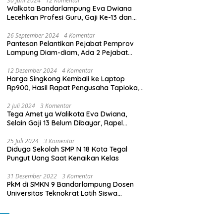
30 Juni 2024
12 Komentar
Walkota Bandarlampung Eva Dwiana
Lecehkan Profesi Guru, Gaji Ke-13 dan
THR Tidak Dibayarkan
26 September 2024
4 Komentar
Pantesan Pelantikan Pejabat Pemprov
Lampung Diam-diam, Ada 2 Pejabat
yang Dilantik Masih Golongan III/b
12 Desember 2024
4 Komentar
Harga Singkong Kembali ke Laptop
Rp900, Hasil Rapat Pengusaha Tapioka,
Petani Singkong dengan Pj. Gubernur
Lampung
2 Juli 2024
3 Komentar
Tega Amet ya Walikota Eva Dwiana,
Selain Gaji 13 Belum Dibayar, Rapel
Kenaikan Gaji 2 Bulan Juga Belum
Dibayar
25 Juli 2024
3 Komentar
Diduga Sekolah SMP N 18 Kota Tegal
Pungut Uang Saat Kenaikan Kelas
31 Desember 2022
3 Komentar
PkM di SMKN 9 Bandarlampung Dosen
Universitas Teknokrat Latih Siswa
Membuat Program Mobil RC Berbasis IoT