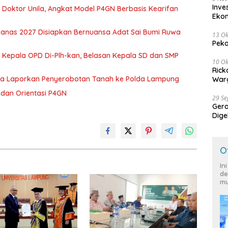
Inve
r Doktor Unila, Angkat Model P4GN Berbasis Kearifan
Eko
nas 2027 Disiapkan Bernuansa Adat Sai Bumi Ruwa
13 Ok
Peko
 Kepala OPD Di-Plh-kan, Belasan Kepala SD dan SMP
10 Ok
Rick
ka Laporkan Penyerobotan Tanah ke Polda Lampung
Warg
dan Orientasi P4GN
29 S
Ger
Dige
Harg
O
In
de
mu