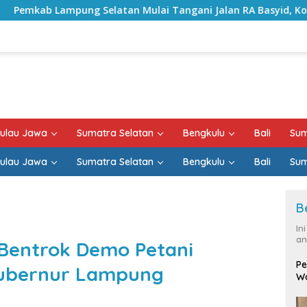
Selatan Mulai Tangani Jalan RA Basyid, Kontrak Proyek Sud
ulau Jawa
Sumatra Selatan
Bengkulu
Bali
Sum
ulau Jawa
Sumatra Selatan
Bengkulu
Bali
Sum
B
In
an
t Bentrok Demo Petani
Pe
Gubernur Lampung
Wa