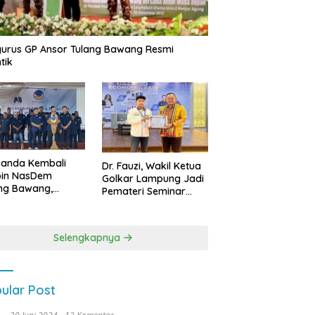
urus GP Ansor Tulang Bawang Resmi
tik
uanda Kembali
Dr. Fauzi, Wakil Ketua
pin NasDem
Golkar Lampung Jadi
ng Bawang,
Pemateri Seminar
etkan Kursi DPRD
Nasional FEB Unila,
anyak di Pemilu
Membangun Fondasi
9
Kuat Melalui 4 Pilar
Selengkapnya
Kebangsaan
ular Post