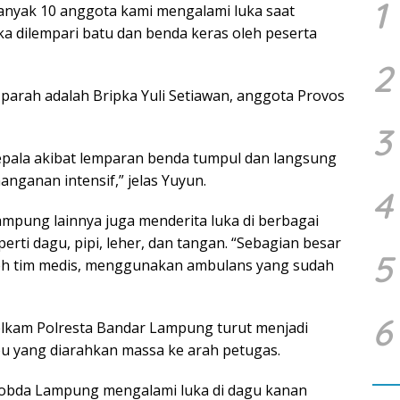
1
ebanyak 10 anggota kami mengalami luka saat
a dilempari batu dan benda keras oleh peserta
2
 parah adalah Bripka Yuli Setiawan, anggota Provos
3
kepala akibat lemparan benda tumpul dan langsung
nganan intensif,” jelas Yuyun.
4
mpung lainnya juga menderita luka di berbagai
erti dagu, pipi, leher, dan tangan. “Sebagian besar
5
oleh tim medis, menggunakan ambulans yang sudah
6
Intelkam Polresta Bandar Lampung turut menjadi
u yang diarahkan massa ke arah petugas.
mobda Lampung mengalami luka di dagu kanan