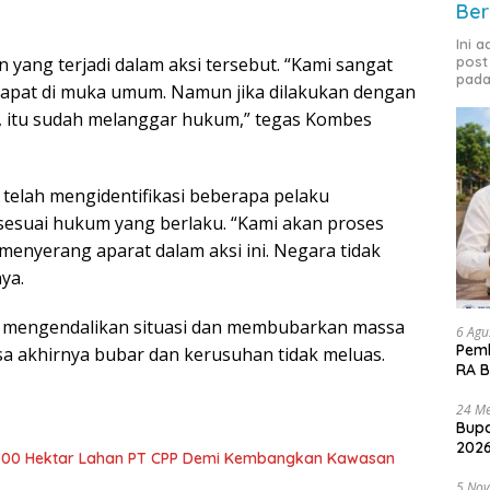
Ber
Ini 
ang terjadi dalam aksi tersebut. “Kami sangat
post
pada
pat di muka umum. Namun jika dilakukan dengan
s, itu sudah melanggar hukum,” tegas Kombes
elah mengidentifikasi beberapa pelaku
esuai hukum yang berlaku. “Kami akan proses
menyerang aparat dalam aksi ini. Negara tidak
ya.
sil mengendalikan situasi dan membubarkan massa
6 Agu
Pemk
sa akhirnya bubar dan kerusuhan tidak meluas.
RA B
24 Me
Bupa
2026
700 Hektar Lahan PT CPP Demi Kembangkan Kawasan
5 No