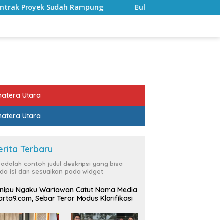
ah Rampung
Bulan Kemerdekaan, Bupati Lampung Selata
atera Utara
atera Utara
erita Terbaru
i adalah contoh judul deskripsi yang bisa
da isi dan sesuaikan pada widget
nipu Ngaku Wartawan Catut Nama Media
rta9.com, Sebar Teror Modus Klarifikasi