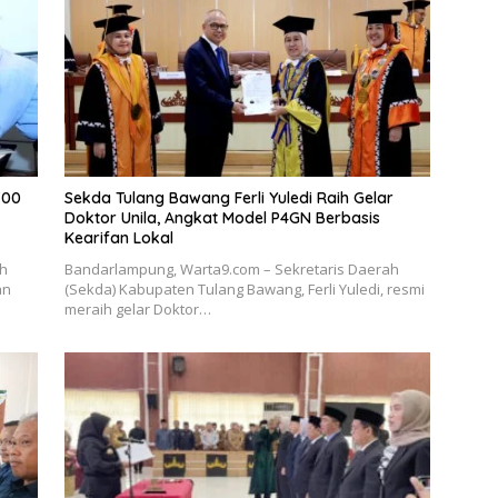
700
Sekda Tulang Bawang Ferli Yuledi Raih Gelar
Doktor Unila, Angkat Model P4GN Berbasis
Kearifan Lokal
ah
Bandarlampung, Warta9.com – Sekretaris Daerah
an
(Sekda) Kabupaten Tulang Bawang, Ferli Yuledi, resmi
meraih gelar Doktor…