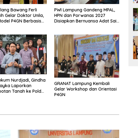
lang Bawang Ferli
PWI Lampung Gandeng MPAL,
ih Gelar Doktor Unila,
HPN dan Porwanas 2027
odel P4GN Berbasis
Disiapkan Bernuansa Adat Sai
 Lokal
Bumi Ruwa Jurai
kum Nurdjadi, Gindha
GRANAT Lampung Kembali
Wayka Laporkan
Gelar Workshop dan Orientasi
otan Tanah ke Polda
P4GN
g