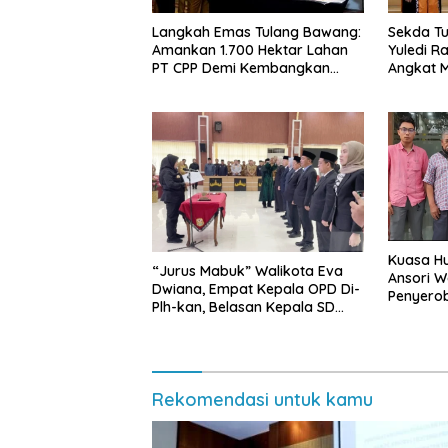
Langkah Emas Tulang Bawang:
Sekda Tu
Amankan 1.700 Hektar Lahan
Yuledi Ra
PT CPP Demi Kembangkan
Angkat M
Kawasan Ekonomi Biru
Kearifan
Kuasa Hu
“Jurus Mabuk” Walikota Eva
Ansori 
Dwiana, Empat Kepala OPD Di-
Penyerob
Plh-kan, Belasan Kepala SD
Lampun
dan SMP Rangkap Jabatan Plt
Rekomendasi untuk kamu