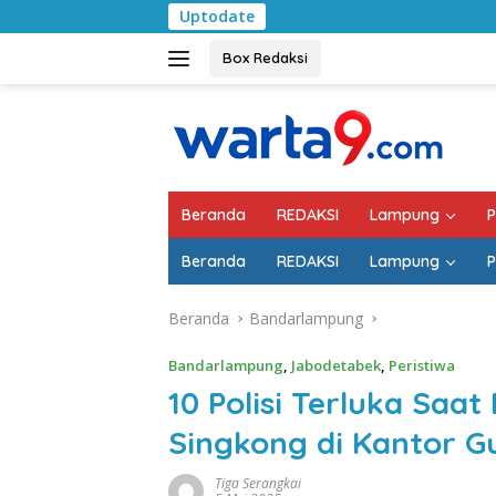
Langsung
Uptodate
Pemkab Lampung 
ke
konten
Box Redaksi
Beranda
REDAKSI
Lampung
P
Beranda
REDAKSI
Lampung
P
Beranda
Bandarlampung
Bandarlampung
,
Jabodetabek
,
Peristiwa
10 Polisi Terluka Saa
Singkong di Kantor 
Tiga Serangkai