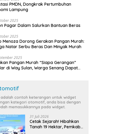
stasi PMDN, Dongkrak Pertumbuhan
nomi Lampung
tober 2025
n Pagar Dalam Salurkan Bantuan Beras
tober 2025
o Menoza Dorong Gerakan Pangan Murah:
a Natar Serbu Beras Dan Minyak Murah
eptember 2025
akan Pangan Murah “Siapa Gerangan”
lar di Way Sulan, Warga Senang Dapat
a Bersubsidi
tomotif
i adalah contoh keterangan untuk widget
ngan kategori otomotif, anda bisa dengan
dah memasukkannya pada widget.
31 Juli 2026
Cetak Sejarah! Hibahkan
Tanah 19 Hektar, Pemkab
Tulang Bawang Siap