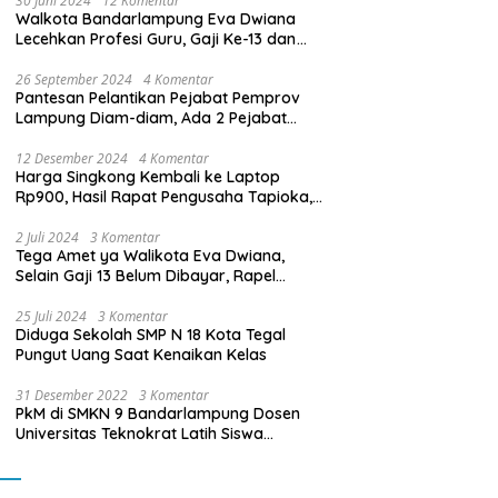
30 Juni 2024
12 Komentar
Walkota Bandarlampung Eva Dwiana
Lecehkan Profesi Guru, Gaji Ke-13 dan
THR Tidak Dibayarkan
26 September 2024
4 Komentar
Pantesan Pelantikan Pejabat Pemprov
Lampung Diam-diam, Ada 2 Pejabat
yang Dilantik Masih Golongan III/b
12 Desember 2024
4 Komentar
Harga Singkong Kembali ke Laptop
Rp900, Hasil Rapat Pengusaha Tapioka,
Petani Singkong dengan Pj. Gubernur
Lampung
2 Juli 2024
3 Komentar
Tega Amet ya Walikota Eva Dwiana,
Selain Gaji 13 Belum Dibayar, Rapel
Kenaikan Gaji 2 Bulan Juga Belum
Dibayar
25 Juli 2024
3 Komentar
Diduga Sekolah SMP N 18 Kota Tegal
Pungut Uang Saat Kenaikan Kelas
31 Desember 2022
3 Komentar
PkM di SMKN 9 Bandarlampung Dosen
Universitas Teknokrat Latih Siswa
Membuat Program Mobil RC Berbasis IoT