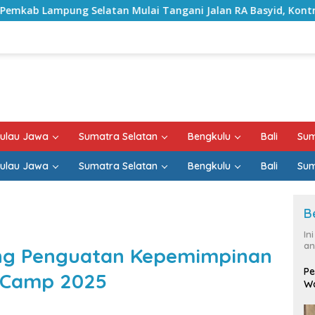
 Selatan Mulai Tangani Jalan RA Basyid, Kontrak Proyek Sud
ulau Jawa
Sumatra Selatan
Bengkulu
Bali
Sum
ulau Jawa
Sumatra Selatan
Bengkulu
Bali
Sum
B
In
an
g Penguatan Kepemimpinan
Pe
y Camp 2025
Wa