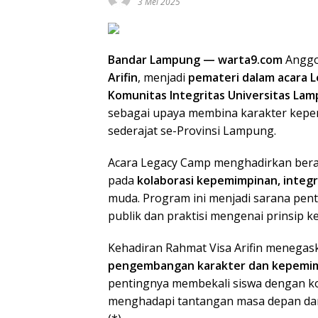
3 Mei 2025
Bandar Lampung — warta9.com
Anggo
Arifin
, menjadi
pemateri dalam acara 
Komunitas Integritas Universitas La
sebagai upaya membina karakter kepe
sederajat se-Provinsi Lampung.
Acara Legacy Camp menghadirkan berag
pada
kolaborasi kepemimpinan, integ
muda. Program ini menjadi sarana pent
publik dan praktisi mengenai prinsip k
Kehadiran Rahmat Visa Arifin menega
pengembangan karakter dan kepemim
pentingnya membekali siswa dengan ko
menghadapi tantangan masa depan dan