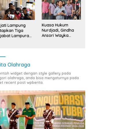
Kuasa Hukum
jati Lampung
Nurdjadi, Gindha
tapkan Tiga
Ansori Wayka
jabat Lampura
Laporkan
ersangka
Penyerobotan
Tanah ke Polda
Lampung
ita Olahraga
contoh widget dengan style gallery pada
gori olahraga, anda bisa mengaturnya pada
et recent post wpberita.