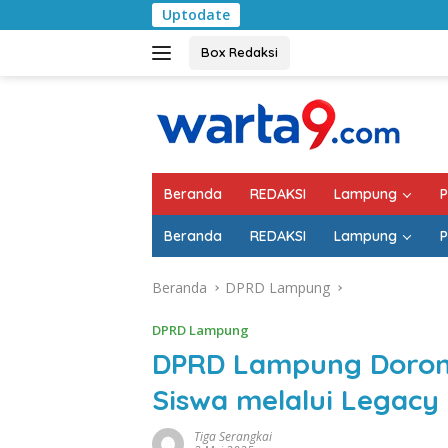
Langsung
Uptodate
Pemkab Lampung
ke
konten
Box Redaksi
Beranda
REDAKSI
Lampung
P
Beranda
REDAKSI
Lampung
P
Beranda
DPRD Lampung
DPRD Lampung
DPRD Lampung Doron
Siswa melalui Legac
Tiga Serangkai