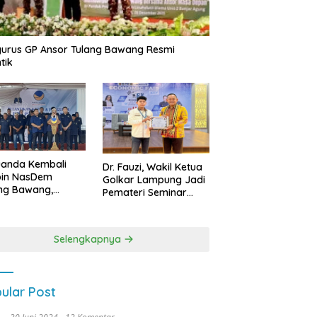
urus GP Ansor Tulang Bawang Resmi
tik
uanda Kembali
Dr. Fauzi, Wakil Ketua
pin NasDem
Golkar Lampung Jadi
ng Bawang,
Pemateri Seminar
etkan Kursi DPRD
Nasional FEB Unila,
anyak di Pemilu
Membangun Fondasi
9
Kuat Melalui 4 Pilar
Selengkapnya
Kebangsaan
ular Post