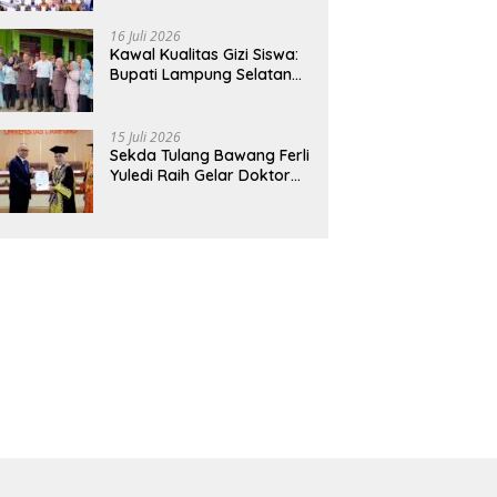
Hadirkan Sekolah Nasional
Terintegrasi Pertama di
16 Juli 2026
Lampung
Kawal Kualitas Gizi Siswa:
Bupati Lampung Selatan
dan Kajati Lampung Tinjau
Langsung Program Makan
Bergizi Gratis di Natar
15 Juli 2026
Sekda Tulang Bawang Ferli
Yuledi Raih Gelar Doktor
Unila, Angkat Model P4GN
Berbasis Kearifan Lokal