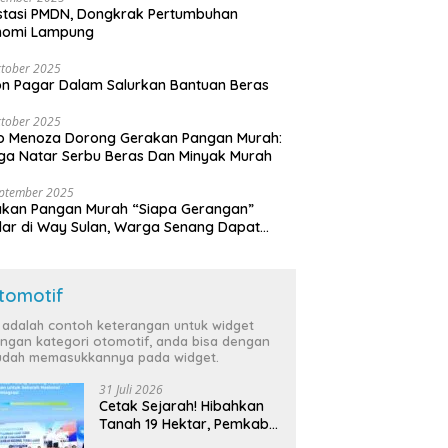
stasi PMDN, Dongkrak Pertumbuhan
nomi Lampung
tober 2025
n Pagar Dalam Salurkan Bantuan Beras
tober 2025
o Menoza Dorong Gerakan Pangan Murah:
a Natar Serbu Beras Dan Minyak Murah
eptember 2025
akan Pangan Murah “Siapa Gerangan”
lar di Way Sulan, Warga Senang Dapat
a Bersubsidi
tomotif
i adalah contoh keterangan untuk widget
ngan kategori otomotif, anda bisa dengan
dah memasukkannya pada widget.
31 Juli 2026
Cetak Sejarah! Hibahkan
Tanah 19 Hektar, Pemkab
Tulang Bawang Siap