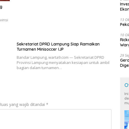
Inve
ng
Eko
13 Ok
vinsi
Peko
10 Ok
Rick
Sekretariat DPRD Lampung Siap Ramaikan
Warg
Turnamen Minisoccer IJP
29 S
Bandar Lampung, warta9.com — Sekretariat DPRD
Ger
Provinsi Lampung menyatakan kesiapan untuk ambil
Dige
bagian dalam turnamen…
Harg
O
In
de
mu
Ruas yang wajib ditandai
*