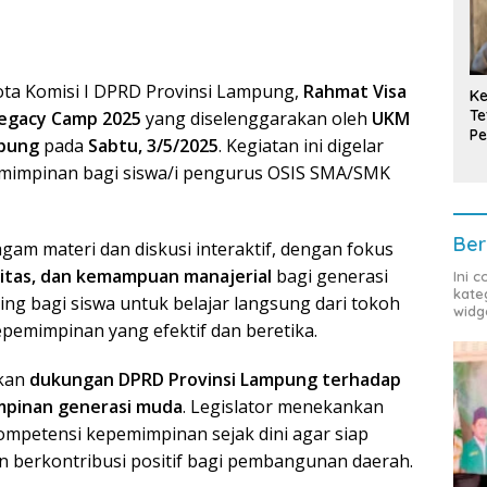
ta Komisi I DPRD Provinsi Lampung,
Rahmat Visa
Ke
Te
Legacy Camp 2025
yang diselenggarakan oleh
UKM
Pe
mpung
pada
Sabtu, 3/5/2025
. Kegiatan ini digelar
T
mimpinan bagi siswa/i pengurus OSIS SMA/SMK
Ber
am materi dan diskusi interaktif, dengan fokus
ritas, dan kemampuan manajerial
bagi generasi
Ini 
kate
ing bagi siswa untuk belajar langsung dari tokoh
widg
epemimpinan yang efektif dan beretika.
skan
dukungan DPRD Provinsi Lampung terhadap
pinan generasi muda
. Legislator menekankan
mpetensi kepemimpinan sejak dini agar siap
 berkontribusi positif bagi pembangunan daerah.