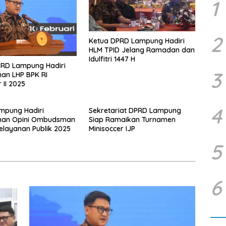
1
2
Ketua DPRD Lampung Hadiri
HLM TPID Jelang Ramadan dan
Idulfitri 1447 H
PRD Lampung Hadiri
3
an LHP BPK RI
 II 2025
4
mpung Hadiri
Sekretariat DPRD Lampung
han Opini Ombudsman
Siap Ramaikan Turnamen
Pelayanan Publik 2025
Minisoccer IJP
5
6