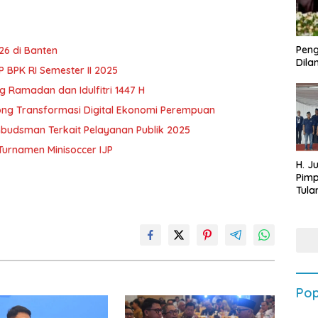
Peng
6 di Banten
Dilan
BPK RI Semester II 2025
 Ramadan dan Idulfitri 1447 H
ong Transformasi Digital Ekonomi Perempuan
budsman Terkait Pelayanan Publik 2025
urnamen Minisoccer IJP
H. J
Pim
Tula
Targ
Terb
202
Pop