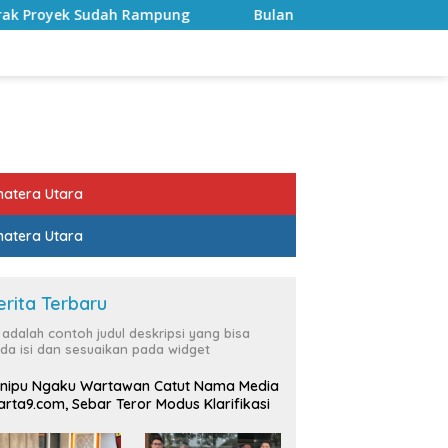
ah Rampung
Bulan Kemerdekaan, Bupati Lampung Selat
atera Utara
atera Utara
erita Terbaru
i adalah contoh judul deskripsi yang bisa
da isi dan sesuaikan pada widget
nipu Ngaku Wartawan Catut Nama Media
rta9.com, Sebar Teror Modus Klarifikasi