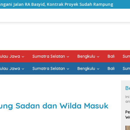
 Kontrak Proyek Sudah Rampung
Bulan Kemerdekaan, Bu
ulau Jawa
Sumatra Selatan
Bengkulu
Bali
Sum
ulau Jawa
Sumatra Selatan
Bengkulu
Bali
Sum
B
In
an
pung Sadan dan Wilda Masuk
Pe
Wa