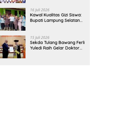
Hadirkan Sekolah Nasional
Terintegrasi Pertama di
16 Juli 2026
Lampung
Kawal Kualitas Gizi Siswa:
Bupati Lampung Selatan
dan Kajati Lampung Tinjau
Langsung Program Makan
Bergizi Gratis di Natar
15 Juli 2026
Sekda Tulang Bawang Ferli
Yuledi Raih Gelar Doktor
Unila, Angkat Model P4GN
Berbasis Kearifan Lokal