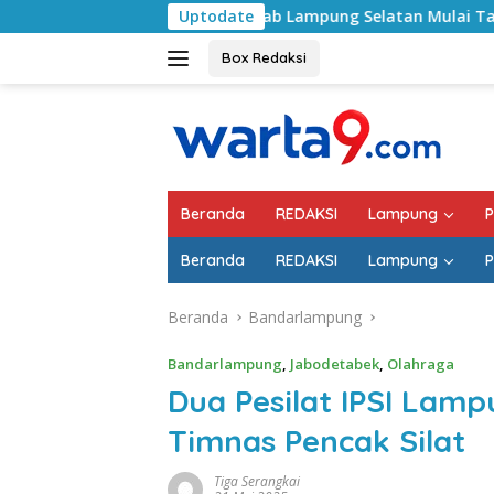
Langsung
Pemkab Lampung Selatan Mulai Tangani Jalan RA Basyid,
Uptodate
ke
konten
Box Redaksi
Beranda
REDAKSI
Lampung
P
Beranda
REDAKSI
Lampung
P
Beranda
Bandarlampung
Bandarlampung
,
Jabodetabek
,
Olahraga
Dua Pesilat IPSI Lam
Timnas Pencak Silat
Tiga Serangkai