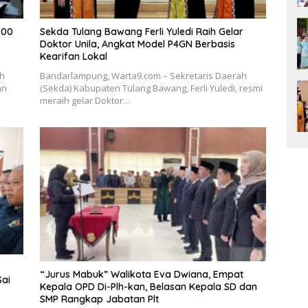
700
Sekda Tulang Bawang Ferli Yuledi Raih Gelar
Doktor Unila, Angkat Model P4GN Berbasis
Kearifan Lokal
ah
Bandarlampung, Warta9.com – Sekretaris Daerah
an
(Sekda) Kabupaten Tulang Bawang, Ferli Yuledi, resmi
meraih gelar Doktor…
“Jurus Mabuk” Walikota Eva Dwiana, Empat
Sai
Kepala OPD Di-Plh-kan, Belasan Kepala SD dan
SMP Rangkap Jabatan Plt