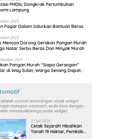
stasi PMDN, Dongkrak Pertumbuhan
nomi Lampung
tober 2025
n Pagar Dalam Salurkan Bantuan Beras
tober 2025
o Menoza Dorong Gerakan Pangan Murah:
a Natar Serbu Beras Dan Minyak Murah
eptember 2025
akan Pangan Murah “Siapa Gerangan”
lar di Way Sulan, Warga Senang Dapat
a Bersubsidi
tomotif
i adalah contoh keterangan untuk widget
ngan kategori otomotif, anda bisa dengan
dah memasukkannya pada widget.
31 Juli 2026
Cetak Sejarah! Hibahkan
Tanah 19 Hektar, Pemkab
Tulang Bawang Siap