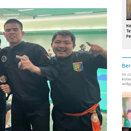
Ke
Te
Pe
T
Ber
Ini 
kate
widg