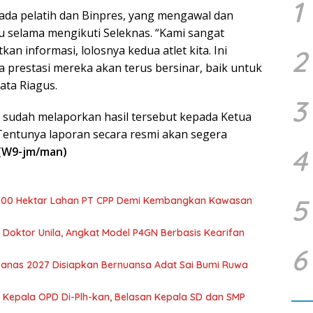
1
da pelatih dan Binpres, yang mengawal dan
 selama mengikuti Seleknas. “Kami sangat
n informasi, lolosnya kedua atlet kita. Ini
2
prestasi mereka akan terus bersinar, baik untuk
ata Riagus.
3
 sudah melaporkan hasil tersebut kepada Ketua
Tentunya laporan secara resmi akan segera
4
(W9-jm/man)
5
700 Hektar Lahan PT CPP Demi Kembangkan Kawasan
r Doktor Unila, Angkat Model P4GN Berbasis Kearifan
6
nas 2027 Disiapkan Bernuansa Adat Sai Bumi Ruwa
 Kepala OPD Di-Plh-kan, Belasan Kepala SD dan SMP