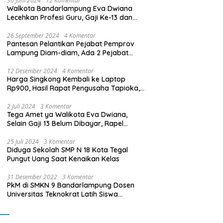
30 Juni 2024
12 Komentar
Walkota Bandarlampung Eva Dwiana
Lecehkan Profesi Guru, Gaji Ke-13 dan
THR Tidak Dibayarkan
26 September 2024
4 Komentar
Pantesan Pelantikan Pejabat Pemprov
Lampung Diam-diam, Ada 2 Pejabat
yang Dilantik Masih Golongan III/b
12 Desember 2024
4 Komentar
Harga Singkong Kembali ke Laptop
Rp900, Hasil Rapat Pengusaha Tapioka,
Petani Singkong dengan Pj. Gubernur
Lampung
2 Juli 2024
3 Komentar
Tega Amet ya Walikota Eva Dwiana,
Selain Gaji 13 Belum Dibayar, Rapel
Kenaikan Gaji 2 Bulan Juga Belum
Dibayar
25 Juli 2024
3 Komentar
Diduga Sekolah SMP N 18 Kota Tegal
Pungut Uang Saat Kenaikan Kelas
31 Desember 2022
3 Komentar
PkM di SMKN 9 Bandarlampung Dosen
Universitas Teknokrat Latih Siswa
Membuat Program Mobil RC Berbasis IoT