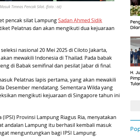
uk Timnas Pencak Silat. (foto : ist)
et pencak silat Lampung
Sadan Ahmed Sidik
Peng
 tiket Pelatnas dan akan mengikuti dua kejuaraan
Dilan
eleksi nasional 20 Mei 2025 di Ciloto Jakarta,
n akan mewakili Indonesia di Thailad. Pada babak
ng di Babak semifinal dan pesilat Jabar di final.
H. J
Pim
suk Pelatnas lapis pertama, yang akan mewakili
Tula
ada Desember mendatang. Sementara Wilda yang
Targ
eksikan mengikuti kejuaraan di Singapore tahun ini
Terb
202
ia (IPSI) Provinsi Lampung Riagus Ria, menyatakan
at andalan Lampung itu berhasil kembali masuk
Pop
sangat menguntungkan bagi IPSI Lampung.