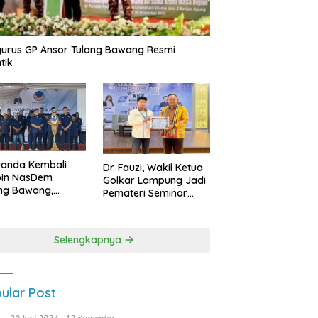
urus GP Ansor Tulang Bawang Resmi
tik
uanda Kembali
Dr. Fauzi, Wakil Ketua
pin NasDem
Golkar Lampung Jadi
ng Bawang,
Pemateri Seminar
etkan Kursi DPRD
Nasional FEB Unila,
anyak di Pemilu
Membangun Fondasi
9
Kuat Melalui 4 Pilar
Selengkapnya
Kebangsaan
ular Post