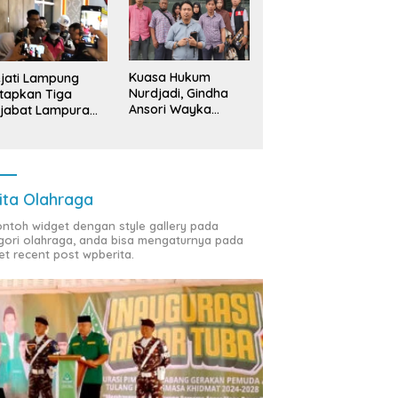
Kuasa Hukum
jati Lampung
Nurdjadi, Gindha
tapkan Tiga
Ansori Wayka
jabat Lampura
Laporkan
ersangka
Penyerobotan
Tanah ke Polda
Lampung
ita Olahraga
contoh widget dengan style gallery pada
gori olahraga, anda bisa mengaturnya pada
et recent post wpberita.