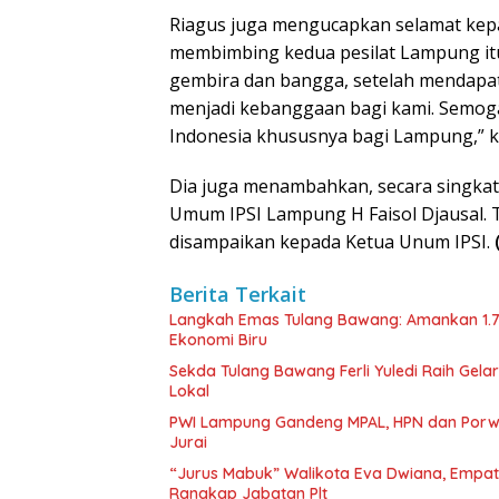
Riagus juga mengucapkan selamat kepa
membimbing kedua pesilat Lampung itu
gembira dan bangga, setelah mendapatka
menjadi kebanggaan bagi kami. Semoga 
Indonesia khususnya bagi Lampung,” k
Dia juga menambahkan, secara singkat
Umum IPSI Lampung H Faisol Djausal. 
disampaikan kepada Ketua Unum IPSI.
Berita Terkait
Langkah Emas Tulang Bawang: Amankan 1.
Ekonomi Biru
Sekda Tulang Bawang Ferli Yuledi Raih Gela
Lokal
PWI Lampung Gandeng MPAL, HPN dan Porwa
Jurai
“Jurus Mabuk” Walikota Eva Dwiana, Empat
Rangkap Jabatan Plt