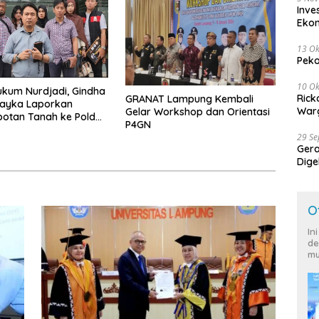
Inve
Eko
13 Ok
Peko
10 Ok
kum Nurdjadi, Gindha
Rick
GRANAT Lampung Kembali
Wayka Laporkan
Warg
Gelar Workshop dan Orientasi
otan Tanah ke Polda
P4GN
g
29 S
Ger
Dige
Harg
O
In
de
mu