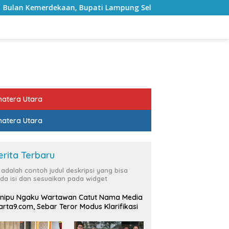
pati Lampung Selatan Ajak ASN Perkuat Semangat Pengabdian 
atera Utara
atera Utara
erita Terbaru
i adalah contoh judul deskripsi yang bisa
da isi dan sesuaikan pada widget
nipu Ngaku Wartawan Catut Nama Media
rta9.com, Sebar Teror Modus Klarifikasi