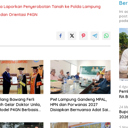
Ber
ka Laporkan Penyerobotan Tanah ke Polda Lampung
Ini 
dan Orientasi P4GN
post
pada
6 Agu
Pemk
RA B
lang Bawang Ferli
PWI Lampung Gandeng MPAL,
ih Gelar Doktor Unila,
HPN dan Porwanas 2027
24 Me
odel P4GN Berbasis
Disiapkan Bernuansa Adat Sai
Bupa
 Lokal
Bumi Ruwa Jurai
2026
5 No