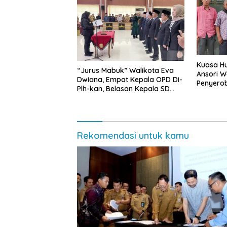
Kuasa Hu
“Jurus Mabuk” Walikota Eva
Ansori 
Dwiana, Empat Kepala OPD Di-
Penyerob
Plh-kan, Belasan Kepala SD
Lampun
dan SMP Rangkap Jabatan Plt
Rekomendasi untuk kamu