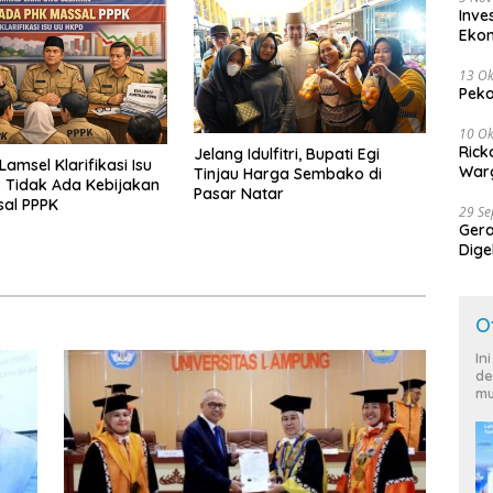
Inve
Eko
13 Ok
Peko
10 Ok
Rick
Jelang Idulfitri, Bupati Egi
amsel Klarifikasi Isu
Warg
Tinjau Harga Sembako di
 Tidak Ada Kebijakan
Pasar Natar
sal PPPK
29 S
Ger
Dige
Harg
O
In
de
mu