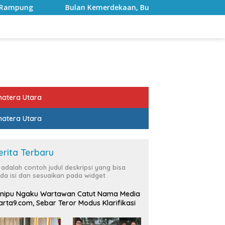
 Kemerdekaan, Bupati Lampung Selatan Ajak ASN Perkuat Sema
atera Utara
atera Utara
erita Terbaru
i adalah contoh judul deskripsi yang bisa
da isi dan sesuaikan pada widget
nipu Ngaku Wartawan Catut Nama Media
rta9.com, Sebar Teror Modus Klarifikasi