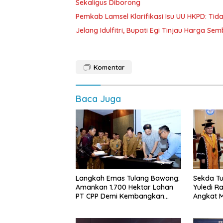
Sekaligus Diborong
Pemkab Lamsel Klarifikasi Isu UU HKPD: Ti
Jelang Idulfitri, Bupati Egi Tinjau Harga Se
Komentar
Baca Juga
Langkah Emas Tulang Bawang:
Sekda Tu
Amankan 1.700 Hektar Lahan
Yuledi Ra
PT CPP Demi Kembangkan
Angkat M
Kawasan Ekonomi Biru
Kearifan