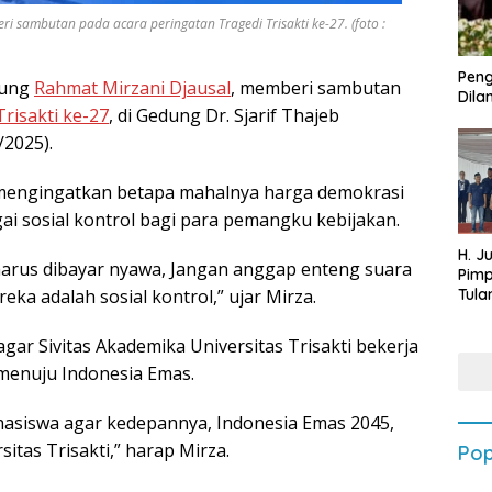
sambutan pada acara peringatan Tragedi Trisakti ke-27. (foto :
Peng
pung
Rahmat Mirzani Djausal
, memberi sambutan
Dilan
risakti ke-27
, di Gedung Dr. Sjarif Thajeb
/2025).
mengingatkan betapa mahalnya harga demokrasi
i sosial kontrol bagi para pemangku kebijakan.
H. J
harus dibayar nyawa, Jangan anggap enteng suara
Pim
ka adalah sosial kontrol,” ujar Mirza.
Tula
Targ
Terb
ar Sivitas Akademika Universitas Trisakti bekerja
202
menuju Indonesia Emas.
asiswa agar kedepannya, Indonesia Emas 2045,
itas Trisakti,” harap Mirza.
Pop