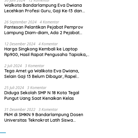
30 Juni 2024
12 Komentar
Walkota Bandarlampung Eva Dwiana
Lecehkan Profesi Guru, Gaji Ke-13 dan
THR Tidak Dibayarkan
26 September 2024
4 Komentar
Pantesan Pelantikan Pejabat Pemprov
Lampung Diam-diam, Ada 2 Pejabat
yang Dilantik Masih Golongan III/b
12 Desember 2024
4 Komentar
Harga Singkong Kembali ke Laptop
Rp900, Hasil Rapat Pengusaha Tapioka,
Petani Singkong dengan Pj. Gubernur
Lampung
2 Juli 2024
3 Komentar
Tega Amet ya Walikota Eva Dwiana,
Selain Gaji 13 Belum Dibayar, Rapel
Kenaikan Gaji 2 Bulan Juga Belum
Dibayar
25 Juli 2024
3 Komentar
Diduga Sekolah SMP N 18 Kota Tegal
Pungut Uang Saat Kenaikan Kelas
31 Desember 2022
3 Komentar
PkM di SMKN 9 Bandarlampung Dosen
Universitas Teknokrat Latih Siswa
Membuat Program Mobil RC Berbasis IoT