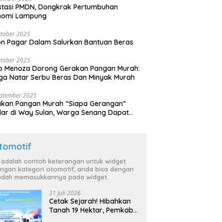
stasi PMDN, Dongkrak Pertumbuhan
nomi Lampung
tober 2025
n Pagar Dalam Salurkan Bantuan Beras
tober 2025
o Menoza Dorong Gerakan Pangan Murah:
a Natar Serbu Beras Dan Minyak Murah
eptember 2025
akan Pangan Murah “Siapa Gerangan”
lar di Way Sulan, Warga Senang Dapat
a Bersubsidi
tomotif
i adalah contoh keterangan untuk widget
ngan kategori otomotif, anda bisa dengan
dah memasukkannya pada widget.
31 Juli 2026
Cetak Sejarah! Hibahkan
Tanah 19 Hektar, Pemkab
Tulang Bawang Siap