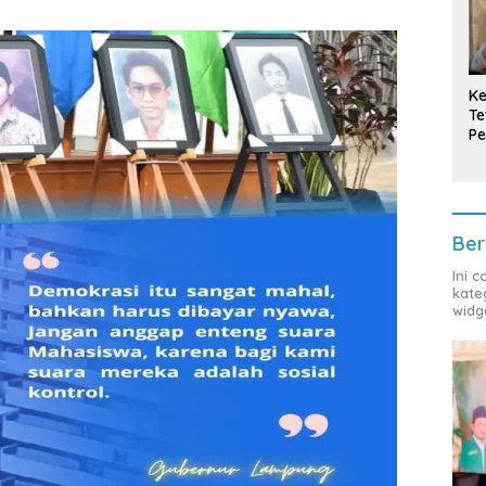
Ke
Te
Pe
T
Ber
Ini 
kate
widg