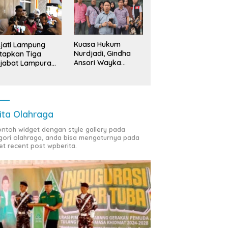
Kuasa Hukum
jati Lampung
Nurdjadi, Gindha
tapkan Tiga
Ansori Wayka
jabat Lampura
Laporkan
ersangka
Penyerobotan
Tanah ke Polda
Lampung
ita Olahraga
contoh widget dengan style gallery pada
gori olahraga, anda bisa mengaturnya pada
et recent post wpberita.