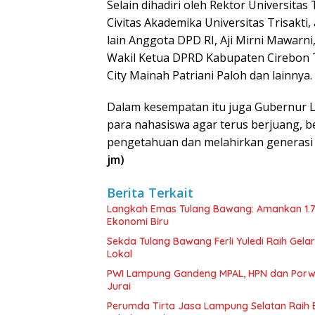
Selain dihadiri oleh Rektor Universitas 
Civitas Akademika Universitas Trisakti,
lain Anggota DPD RI, Aji Mirni Mawarn
Wakil Ketua DPRD Kabupaten Cirebon T
City Mainah Patriani Paloh dan lainnya.
Dalam kesempatan itu juga Gubernur 
para nahasiswa agar terus berjuang, b
pengetahuan dan melahirkan generas
jm)
Berita Terkait
Langkah Emas Tulang Bawang: Amankan 1.
Ekonomi Biru
Sekda Tulang Bawang Ferli Yuledi Raih Gela
Lokal
PWI Lampung Gandeng MPAL, HPN dan Porwa
Jurai
Perumda Tirta Jasa Lampung Selatan Raih