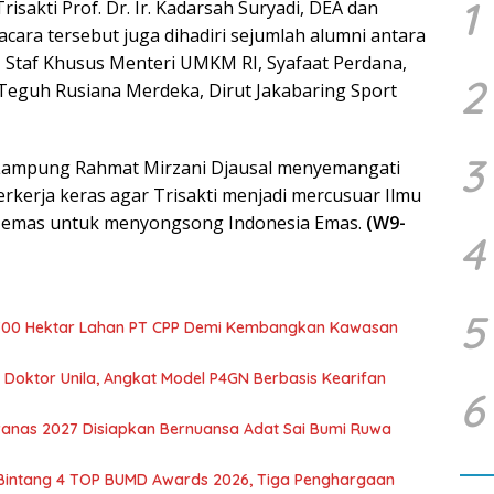
1
Trisakti Prof. Dr. Ir. Kadarsah Suryadi, DEA dan
 acara tersebut juga dihadiri sejumlah alumni antara
i, Staf Khusus Menteri UMKM RI, Syafaat Perdana,
2
eguh Rusiana Merdeka, Dirut Jakabaring Sport
3
Lampung Rahmat Mirzani Djausal menyemangati
erkerja keras agar Trisakti menjadi mercusuar Ilmu
i emas untuk menyongsong Indonesia Emas.
(W9-
4
5
700 Hektar Lahan PT CPP Demi Kembangkan Kawasan
r Doktor Unila, Angkat Model P4GN Berbasis Kearifan
6
nas 2027 Disiapkan Bernuansa Adat Sai Bumi Ruwa
 Bintang 4 TOP BUMD Awards 2026, Tiga Penghargaan