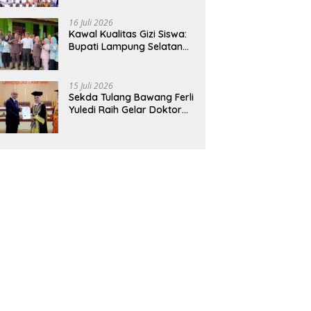
Hadirkan Sekolah Nasional
Terintegrasi Pertama di
16 Juli 2026
Lampung
Kawal Kualitas Gizi Siswa:
Bupati Lampung Selatan
dan Kajati Lampung Tinjau
Langsung Program Makan
Bergizi Gratis di Natar
15 Juli 2026
Sekda Tulang Bawang Ferli
Yuledi Raih Gelar Doktor
Unila, Angkat Model P4GN
Berbasis Kearifan Lokal