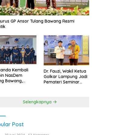
urus GP Ansor Tulang Bawang Resmi
tik
uanda Kembali
Dr. Fauzi, Wakil Ketua
pin NasDem
Golkar Lampung Jadi
ng Bawang,
Pemateri Seminar
etkan Kursi DPRD
Nasional FEB Unila,
anyak di Pemilu
Membangun Fondasi
9
Kuat Melalui 4 Pilar
Selengkapnya
Kebangsaan
ular Post