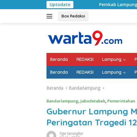
Langsung
Pemkab Lampung Selatan Mulai Tangani 
Uptodate
ke
konten
Box Redaksi
Beranda
REDAKSI
Lampung
P
Beranda
REDAKSI
Lampung
P
Beranda
Bandarlampung
Bandarlampung
,
Jabodetabek
,
Pemerintahan
Gubernur Lampung Mi
Peringatan Tragedi 12
Tiga Serangkai