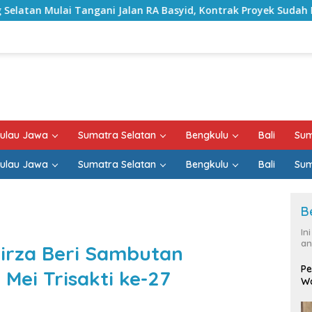
Jalan RA Basyid, Kontrak Proyek Sudah Rampung
Bulan
ulau Jawa
Sumatra Selatan
Bengkulu
Bali
Sum
ulau Jawa
Sumatra Selatan
Bengkulu
Bali
Sum
B
In
an
rza Beri Sambutan
Pe
 Mei Trisakti ke-27
Wa