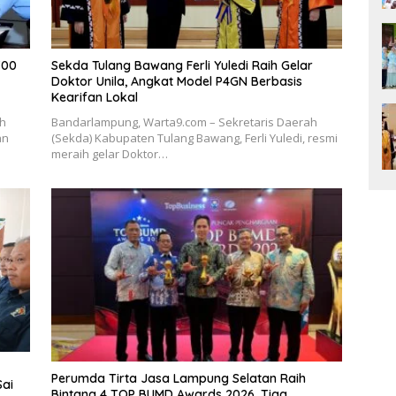
700
Sekda Tulang Bawang Ferli Yuledi Raih Gelar
Doktor Unila, Angkat Model P4GN Berbasis
Kearifan Lokal
ah
Bandarlampung, Warta9.com – Sekretaris Daerah
an
(Sekda) Kabupaten Tulang Bawang, Ferli Yuledi, resmi
meraih gelar Doktor…
Perumda Tirta Jasa Lampung Selatan Raih
Sai
Bintang 4 TOP BUMD Awards 2026, Tiga