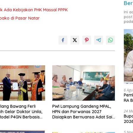
Ber
dak Ada Kebijakan PHK Massal PPPK
Ini 
post
mbako di Pasar Natar
pada
6 Agu
Pemk
RA B
lang Bawang Ferli
PWI Lampung Gandeng MPAL,
24 Me
ih Gelar Doktor Unila,
HPN dan Porwanas 2027
Bupa
odel P4GN Berbasis
Disiapkan Bernuansa Adat Sai
2026
 Lokal
Bumi Ruwa Jurai
5 No