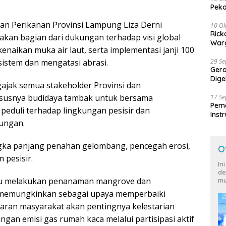
Peko
dan Perikanan Provinsi Lampung Liza Derni
10 Ok
Rick
kan bagian dari dukungan terhadap visi global
Warg
naikan muka air laut, serta implementasi janji 100
istem dan mengatasi abrasi.
29 S
Ger
Dige
ajak semua stakeholder Provinsi dan
Harg
susnya budidaya tambak untuk bersama
17 S
Peme
eduli terhadap lingkungan pesisir dan
Inst
kungan.
Ban
gka panjang penahan gelombang, pencegah erosi,
O
 pesisir.
In
de
yaitu melakukan penanaman mangrove dan
mu
 memungkinkan sebagai upaya memperbaiki
daran masyarakat akan pentingnya kelestarian
an emisi gas rumah kaca melalui partisipasi aktif