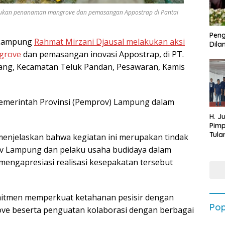
kukan penanaman mangrove dan pemasangan Appostrap di Pantai
Peng
Lampung
Rahmat Mirzani Djausal melakukan aksi
Dilan
grove
dan pemasangan inovasi Appostrap, di PT.
ng, Kecamatan Teluk Pandan, Pesawaran, Kamis
Pemerintah Provinsi (Pemprov) Lampung dalam
H. J
Pim
Tula
enjelaskan bahwa kegiatan ini merupakan tindak
Targ
ov Lampung dan pelaku usaha budidaya dalam
Terb
 mengapresiasi realisasi kesepakatan tersebut
202
itmen memperkuat ketahanan pesisir dengan
Pop
rove beserta penguatan kolaborasi dengan berbagai