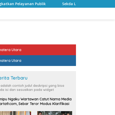
k
Sekda Lampung Selatan Minta Perangkat Daerah Perk
atera Utara
atera Utara
erita Terbaru
i adalah contoh judul deskripsi yang bisa
da isi dan sesuaikan pada widget
nipu Ngaku Wartawan Catut Nama Media
rta9.com, Sebar Teror Modus Klarifikasi