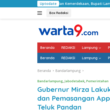
Langsung
Bulan Kemerdekaan, Bupati Lampung Selatan Ajak ASN 
Uptodate
ke
konten
Box Redaksi
Beranda
REDAKSI
Lampung
P
Beranda
REDAKSI
Lampung
P
Beranda
Bandarlampung
Bandarlampung
,
Jabodetabek
,
Pemerintahan
Gubernur Mirza Lak
dan Pemasangan Appos
Teluk Pandan