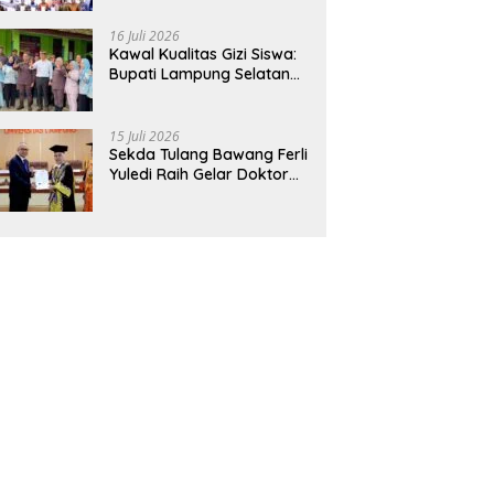
Hadirkan Sekolah Nasional
Terintegrasi Pertama di
16 Juli 2026
Lampung
Kawal Kualitas Gizi Siswa:
Bupati Lampung Selatan
dan Kajati Lampung Tinjau
Langsung Program Makan
Bergizi Gratis di Natar
15 Juli 2026
Sekda Tulang Bawang Ferli
Yuledi Raih Gelar Doktor
Unila, Angkat Model P4GN
Berbasis Kearifan Lokal