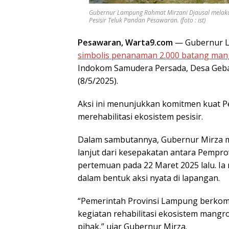
Gubernur Lampung Rahmat Mirzani Djausal mela
Pesisir Teluk Pandan Pesawaran. (foto : ist)
Pesawaran, Warta9.com
— Gubernur 
simbolis penanaman 2.000 batang man
Indokom Samudera Persada, Desa Geba
(8/5/2025).
Aksi ini menunjukkan komitmen kuat 
merehabilitasi ekosistem pesisir.
Dalam sambutannya, Gubernur Mirza m
lanjut dari kesepakatan antara Pempr
pertemuan pada 22 Maret 2025 lalu. Ia
dalam bentuk aksi nyata di lapangan.
“Pemerintah Provinsi Lampung berkom
kegiatan rehabilitasi ekosistem mang
pihak,” ujar Gubernur Mirza.