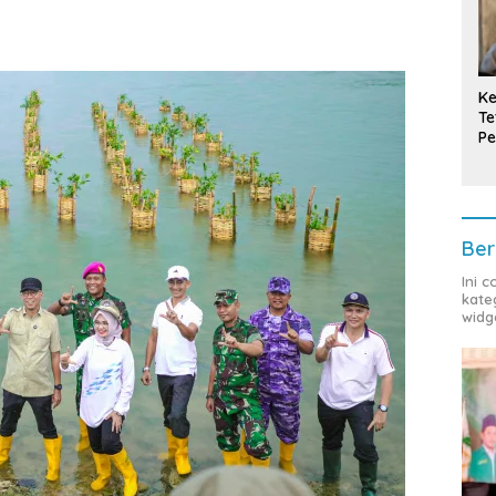
Ke
Te
Pe
T
Ber
Ini 
kate
widg