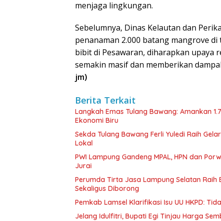
menjaga lingkungan.
Sebelumnya, Dinas Kelautan dan Peri
penanaman 2.000 batang mangrove di 
bibit di Pesawaran, diharapkan upaya r
semakin masif dan memberikan dampak 
jm)
Berita Terkait
Langkah Emas Tulang Bawang: Amankan 1.
Ekonomi Biru
Sekda Tulang Bawang Ferli Yuledi Raih Gela
Lokal
PWI Lampung Gandeng MPAL, HPN dan Porwa
Jurai
Perumda Tirta Jasa Lampung Selatan Raih
Sekaligus Diborong
Pemkab Lamsel Klarifikasi Isu UU HKPD: Ti
Jelang Idulfitri, Bupati Egi Tinjau Harga Se