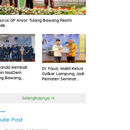
urus GP Ansor Tulang Bawang Resmi
tik
uanda Kembali
Dr. Fauzi, Wakil Ketua
pin NasDem
Golkar Lampung Jadi
ng Bawang,
Pemateri Seminar
etkan Kursi DPRD
Nasional FEB Unila,
anyak di Pemilu
Membangun Fondasi
9
Kuat Melalui 4 Pilar
Selengkapnya
Kebangsaan
ular Post