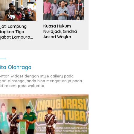
Kuasa Hukum
jati Lampung
Nurdjadi, Gindha
tapkan Tiga
Ansori Wayka
jabat Lampura
Laporkan
ersangka
Penyerobotan
Tanah ke Polda
Lampung
ita Olahraga
contoh widget dengan style gallery pada
gori olahraga, anda bisa mengaturnya pada
et recent post wpberita.