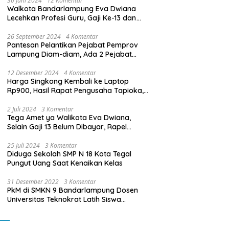
30 Juni 2024
12 Komentar
Walkota Bandarlampung Eva Dwiana
Lecehkan Profesi Guru, Gaji Ke-13 dan
THR Tidak Dibayarkan
26 September 2024
4 Komentar
Pantesan Pelantikan Pejabat Pemprov
Lampung Diam-diam, Ada 2 Pejabat
yang Dilantik Masih Golongan III/b
12 Desember 2024
4 Komentar
Harga Singkong Kembali ke Laptop
Rp900, Hasil Rapat Pengusaha Tapioka,
Petani Singkong dengan Pj. Gubernur
Lampung
2 Juli 2024
3 Komentar
Tega Amet ya Walikota Eva Dwiana,
Selain Gaji 13 Belum Dibayar, Rapel
Kenaikan Gaji 2 Bulan Juga Belum
Dibayar
25 Juli 2024
3 Komentar
Diduga Sekolah SMP N 18 Kota Tegal
Pungut Uang Saat Kenaikan Kelas
31 Desember 2022
3 Komentar
PkM di SMKN 9 Bandarlampung Dosen
Universitas Teknokrat Latih Siswa
Membuat Program Mobil RC Berbasis IoT