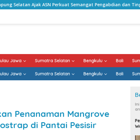
Perkuat Semangat Pengabdian dan Tingkatkan Pelayanan Publi
ulau Jawa
Sumatra Selatan
Bengkulu
Bali
Sum
ulau Jawa
Sumatra Selatan
Bengkulu
Bali
Sum
B
In
an
ukan Penanaman Mangrove
Pe
trap di Pantai Pesisir
Wa