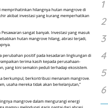
1
i memprihatinkan hilangnya hutan mangrove di
ir akibat investasi yang kurang memperhatikan
2
 Pesawaran sangat banyak. Investasi yang masuk
3
abkan hutan mangrove hilang, abrasi terjadi,
apnya.
4
 perubahan positif pada kesadaran lingkungan di
nyampaikan terima kasih kepada perusahaan-
n, yang kini semakin peduli terhadap ekosistem.
5
saha berkumpul, berkontribusi menanam mangrove.
m, usaha mereka tidak akan berkelanjutan,”
6
tingnya mangrove dalam mengurangi energi
a mampu melindungi garis pantai dari abrasi.