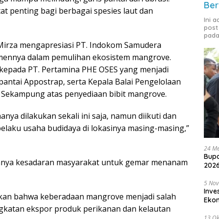
Ber
tat penting bagi berbagai spesies laut dan
Ini 
post
pada
Mirza mengapresiasi PT. Indokom Samudera
itmennya dalam pemulihan ekosistem mangrove.
 kepada PT. Pertamina PHE OSES yang menjadi
antai Appostrap, serta Kepala Balai Pengelolaan
 Sekampung atas penyediaan bibit mangrove.
anya dilakukan sekali ini saja, namun diikuti dan
pelaku usaha budidaya di lokasinya masing-masing,”
24 Me
Bupa
hnya kesadaran masyarakat untuk gemar menanam
2026
5 No
Inve
nkan bahwa keberadaan mangrove menjadi salah
Eko
ngkatan ekspor produk perikanan dan kelautan
13 Ok