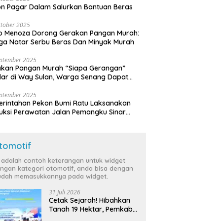
n Pagar Dalam Salurkan Bantuan Beras
tober 2025
o Menoza Dorong Gerakan Pangan Murah:
a Natar Serbu Beras Dan Minyak Murah
eptember 2025
akan Pangan Murah “Siapa Gerangan”
lar di Way Sulan, Warga Senang Dapat
a Bersubsidi
eptember 2025
rintahan Pekon Bumi Ratu Laksanakan
ruksi Perawatan Jalan Pemangku Sinar
ten
tomotif
i adalah contoh keterangan untuk widget
ngan kategori otomotif, anda bisa dengan
dah memasukkannya pada widget.
31 Juli 2026
Cetak Sejarah! Hibahkan
Tanah 19 Hektar, Pemkab
Tulang Bawang Siap