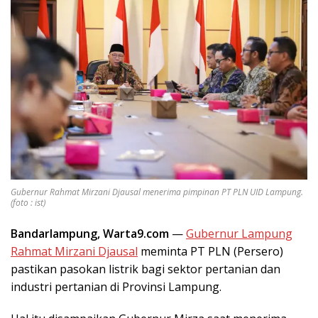
Gubernur Rahmat Mirzani Djausal menerima pimpinan PT PLN UID Lampung.
(foto : ist)
Bandarlampung, Warta9.com
—
Gubernur Lampung
Rahmat Mirzani Djausal
meminta PT PLN (Persero)
pastikan pasokan listrik bagi sektor pertanian dan
industri pertanian di Provinsi Lampung.