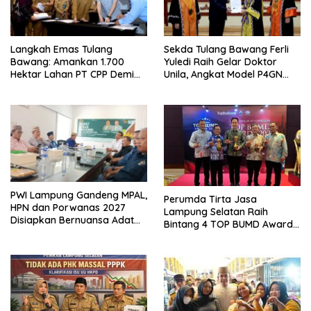
Langkah Emas Tulang
Sekda Tulang Bawang Ferli
Bawang: Amankan 1.700
Yuledi Raih Gelar Doktor
Hektar Lahan PT CPP Demi
Unila, Angkat Model P4GN
Kembangkan Kawasan
Berbasis Kearifan Lokal
Ekonomi Biru
PWI Lampung Gandeng MPAL,
Perumda Tirta Jasa
HPN dan Porwanas 2027
Lampung Selatan Raih
Disiapkan Bernuansa Adat
Bintang 4 TOP BUMD Awards
Sai Bumi Ruwa Jurai
2026, Tiga Penghargaan
Sekaligus Diborong