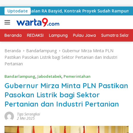
Langsung ke konten
gani Jalan RA Basyid, Kontrak Proyek Sudah Rampung
Uptodate
Beranda
REDAKSI
Lampung
Pulau Jawa
Sumatra Selata
Beranda
Bandarlampung
Gubernur Mirza Minta PLN
Pastikan Pasokan Listrik bagi Sektor Pertanian dan Industri
Pertanian
Bandarlampung
,
Jabodetabek
,
Pemerintahan
Gubernur Mirza Minta PLN Pastikan
Pasokan Listrik bagi Sektor
Pertanian dan Industri Pertanian
Tiga Serangkai
2 Mei 2025