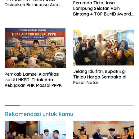
Perumda Tirta Jasa
Disiapkan Bernuansa Adat
Lampung Selatan Raih
Sai Bumi Ruwa Jurai
Bintang 4 TOP BUMD Awards
2026, Tiga Penghargaan
Sekaligus Diborong
Jelang Idulfitri, Bupati Egi
Pemkab Lamsel Klarifikasi
Tinjau Harga Sembako di
Isu UU HKPD: Tidak Ada
Pasar Natar
Kebijakan PHK Massal PPPK
Rekomendasi untuk kamu