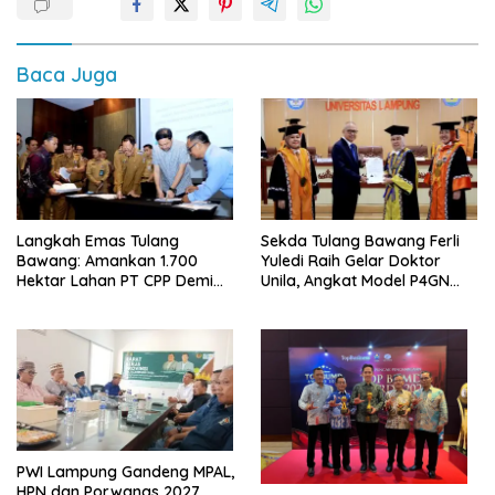
Baca Juga
Langkah Emas Tulang
Sekda Tulang Bawang Ferli
Bawang: Amankan 1.700
Yuledi Raih Gelar Doktor
Hektar Lahan PT CPP Demi
Unila, Angkat Model P4GN
Kembangkan Kawasan
Berbasis Kearifan Lokal
Ekonomi Biru
PWI Lampung Gandeng MPAL,
HPN dan Porwanas 2027