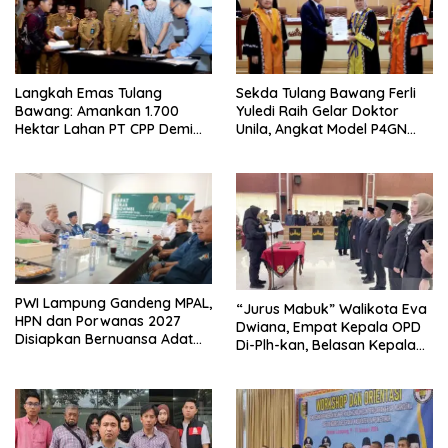
Langkah Emas Tulang
Sekda Tulang Bawang Ferli
Bawang: Amankan 1.700
Yuledi Raih Gelar Doktor
Hektar Lahan PT CPP Demi
Unila, Angkat Model P4GN
Kembangkan Kawasan
Berbasis Kearifan Lokal
Ekonomi Biru
PWI Lampung Gandeng MPAL,
“Jurus Mabuk” Walikota Eva
HPN dan Porwanas 2027
Dwiana, Empat Kepala OPD
Disiapkan Bernuansa Adat
Di-Plh-kan, Belasan Kepala
Sai Bumi Ruwa Jurai
SD dan SMP Rangkap
Jabatan Plt