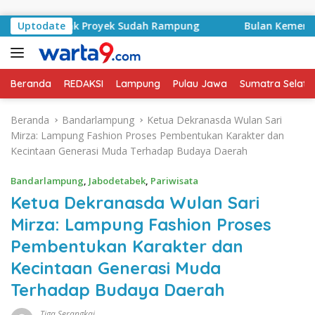
Langsung ke konten
ontrak Proyek Sudah Rampung
Uptodate
Bulan Kemerdekaan, Bup
Beranda
REDAKSI
Lampung
Pulau Jawa
Sumatra Selata
Beranda
Bandarlampung
Ketua Dekranasda Wulan Sari
Mirza: Lampung Fashion Proses Pembentukan Karakter dan
Kecintaan Generasi Muda Terhadap Budaya Daerah
Bandarlampung
,
Jabodetabek
,
Pariwisata
Ketua Dekranasda Wulan Sari
Mirza: Lampung Fashion Proses
Pembentukan Karakter dan
Kecintaan Generasi Muda
Terhadap Budaya Daerah
Tiga Serangkai