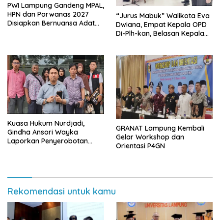
PWI Lampung Gandeng MPAL,
HPN dan Porwanas 2027
“Jurus Mabuk” Walikota Eva
Disiapkan Bernuansa Adat
Dwiana, Empat Kepala OPD
Sai Bumi Ruwa Jurai
Di-Plh-kan, Belasan Kepala
SD dan SMP Rangkap
Jabatan Plt
Kuasa Hukum Nurdjadi,
GRANAT Lampung Kembali
Gindha Ansori Wayka
Gelar Workshop dan
Laporkan Penyerobotan
Orientasi P4GN
Tanah ke Polda Lampung
Rekomendasi untuk kamu