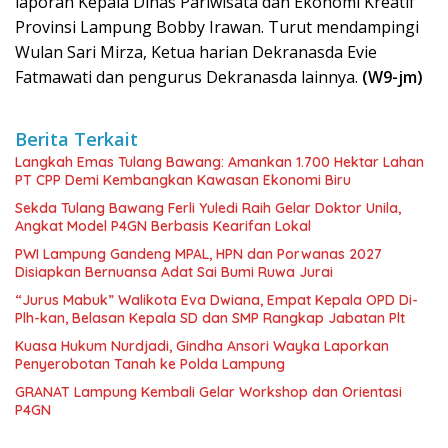
laporan Kepala Dinas Pariwisata dan Ekonomi Kreatif
Provinsi Lampung Bobby Irawan. Turut mendampingi
Wulan Sari Mirza, Ketua harian Dekranasda Evie
Fatmawati dan pengurus Dekranasda lainnya.
(W9-jm)
Berita Terkait
Langkah Emas Tulang Bawang: Amankan 1.700 Hektar Lahan
PT CPP Demi Kembangkan Kawasan Ekonomi Biru
Sekda Tulang Bawang Ferli Yuledi Raih Gelar Doktor Unila,
Angkat Model P4GN Berbasis Kearifan Lokal
PWI Lampung Gandeng MPAL, HPN dan Porwanas 2027
Disiapkan Bernuansa Adat Sai Bumi Ruwa Jurai
“Jurus Mabuk” Walikota Eva Dwiana, Empat Kepala OPD Di-
Plh-kan, Belasan Kepala SD dan SMP Rangkap Jabatan Plt
Kuasa Hukum Nurdjadi, Gindha Ansori Wayka Laporkan
Penyerobotan Tanah ke Polda Lampung
GRANAT Lampung Kembali Gelar Workshop dan Orientasi
P4GN