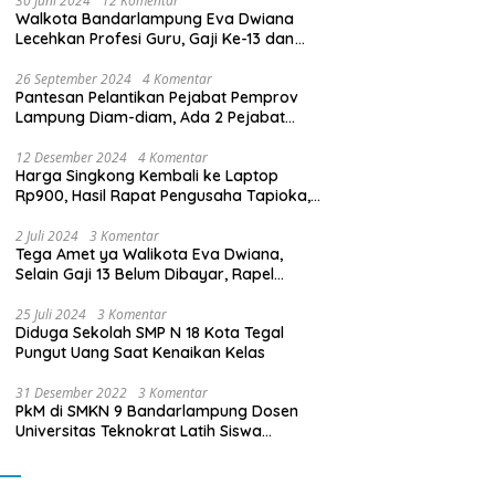
30 Juni 2024
12 Komentar
Walkota Bandarlampung Eva Dwiana
Lecehkan Profesi Guru, Gaji Ke-13 dan
THR Tidak Dibayarkan
26 September 2024
4 Komentar
Pantesan Pelantikan Pejabat Pemprov
Lampung Diam-diam, Ada 2 Pejabat
yang Dilantik Masih Golongan III/b
12 Desember 2024
4 Komentar
Harga Singkong Kembali ke Laptop
Rp900, Hasil Rapat Pengusaha Tapioka,
Petani Singkong dengan Pj. Gubernur
Lampung
2 Juli 2024
3 Komentar
Tega Amet ya Walikota Eva Dwiana,
Selain Gaji 13 Belum Dibayar, Rapel
Kenaikan Gaji 2 Bulan Juga Belum
Dibayar
25 Juli 2024
3 Komentar
Diduga Sekolah SMP N 18 Kota Tegal
Pungut Uang Saat Kenaikan Kelas
31 Desember 2022
3 Komentar
PkM di SMKN 9 Bandarlampung Dosen
Universitas Teknokrat Latih Siswa
Membuat Program Mobil RC Berbasis IoT