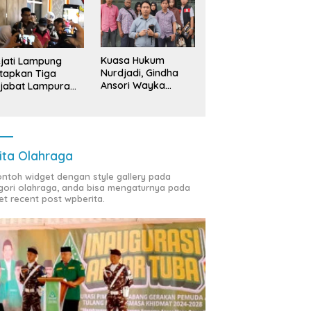
Kuasa Hukum
jati Lampung
Nurdjadi, Gindha
tapkan Tiga
Ansori Wayka
jabat Lampura
Laporkan
ersangka
Penyerobotan
Tanah ke Polda
Lampung
ita Olahraga
contoh widget dengan style gallery pada
gori olahraga, anda bisa mengaturnya pada
et recent post wpberita.