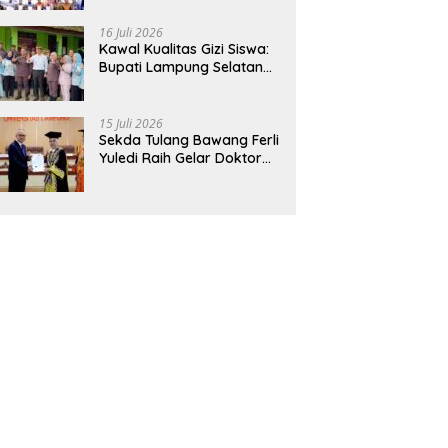
Hadirkan Sekolah Nasional
Terintegrasi Pertama di
16 Juli 2026
Lampung
Kawal Kualitas Gizi Siswa:
Bupati Lampung Selatan
dan Kajati Lampung Tinjau
Langsung Program Makan
Bergizi Gratis di Natar
15 Juli 2026
Sekda Tulang Bawang Ferli
Yuledi Raih Gelar Doktor
Unila, Angkat Model P4GN
Berbasis Kearifan Lokal