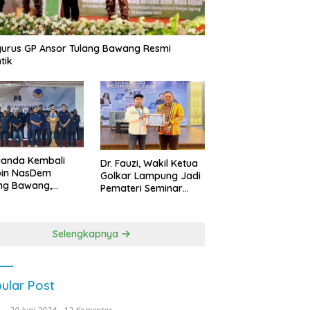
urus GP Ansor Tulang Bawang Resmi
tik
uanda Kembali
Dr. Fauzi, Wakil Ketua
pin NasDem
Golkar Lampung Jadi
ng Bawang,
Pemateri Seminar
etkan Kursi DPRD
Nasional FEB Unila,
anyak di Pemilu
Membangun Fondasi
9
Kuat Melalui 4 Pilar
Selengkapnya
Kebangsaan
ular Post