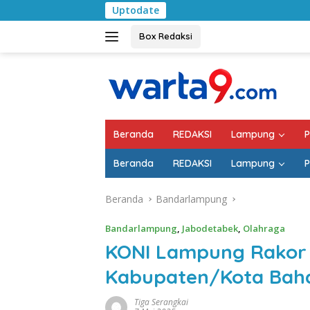
Langsung
Uptodate
Bulan Kemerdekaan, Bup
ke
konten
Box Redaksi
Beranda
REDAKSI
Lampung
P
Beranda
REDAKSI
Lampung
P
Beranda
Bandarlampung
Bandarlampung
,
Jabodetabek
,
Olahraga
KONI Lampung Rakor
Kabupaten/Kota Bah
Tiga Serangkai