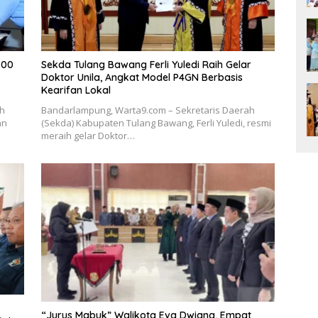
700
Sekda Tulang Bawang Ferli Yuledi Raih Gelar
Doktor Unila, Angkat Model P4GN Berbasis
Kearifan Lokal
ah
Bandarlampung, Warta9.com – Sekretaris Daerah
an
(Sekda) Kabupaten Tulang Bawang, Ferli Yuledi, resmi
meraih gelar Doktor…
“Jurus Mabuk” Walikota Eva Dwiana, Empat