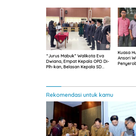
Kuasa Hu
“Jurus Mabuk” Walikota Eva
Ansori 
Dwiana, Empat Kepala OPD Di-
Penyerob
Plh-kan, Belasan Kepala SD
Lampun
dan SMP Rangkap Jabatan Plt
Rekomendasi untuk kamu