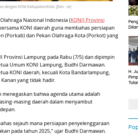
 dengan KONI Kabupaten/Kota. (foto : ist)
Olahraga Nasional Indonesia (
KONI) Provinsi
Peng
 bersama KONI daerah guna membahas persiapan
Dilan
 (Porkab) dan Pekan Olahraga Kota (Porkot) yang
I Provinsi Lampung pada Rabu (7/5) dan dipimpin
 Ketua Umum KONI Lampung, Budhi Darmawan.
H. J
Ketua KONI daerah, kecuali Kota Bandarlampung,
Pim
Kanan yang tidak hadir.
Tula
Targ
an menegaskan bahwa agenda utama adalah
Terb
202
masing-masing daerah dalam menyambut
 depan.
mbahas sejauh mana persiapan penyelenggaraan
Pop
akan pada tahun 2025,” ujar Budhi Darmawan.