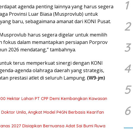
1
erdapat agenda penting lainnya yang harus segera
aga Provinsi Luar Biasa (Musprovlub) untuk
yang baru, sebagaimana amanat dari KONI Pusat.
2
, Musprovlub harus segera digelar untuk memilih
 lebih fokus dalam memantapkan persiapan Porprov
3
ahun 2026 mendatang,” tambahnya.
ntuk terus memperkuat sinergi dengan KONI
4
genda-agenda olahraga daerah yang strategis,
an prestasi atlet di seluruh Lampung.
(W9-jm)
5
700 Hektar Lahan PT CPP Demi Kembangkan Kawasan
6
r Doktor Unila, Angkat Model P4GN Berbasis Kearifan
nas 2027 Disiapkan Bernuansa Adat Sai Bumi Ruwa