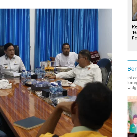
Ke
Te
Pe
T
Ber
Ini 
kate
widg