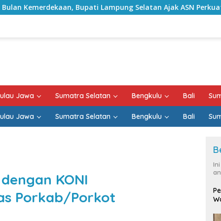
ati Lampung Selatan Ajak ASN Perkuat Semangat Pengabdian d
ulau Jawa
Sumatra Selatan
Bengkulu
Bali
Sum
ulau Jawa
Sumatra Selatan
Bengkulu
Bali
Sum
B
In
an
 dengan KONI
Pe
as Porkab/Porkot
Wa