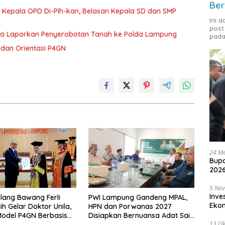
Ber
 Kepala OPD Di-Plh-kan, Belasan Kepala SD dan SMP
Ini 
post
ka Laporkan Penyerobotan Tanah ke Polda Lampung
pada
dan Orientasi P4GN
24 Me
Bupa
2026
5 No
Inve
lang Bawang Ferli
PWI Lampung Gandeng MPAL,
Eko
ih Gelar Doktor Unila,
HPN dan Porwanas 2027
odel P4GN Berbasis
Disiapkan Bernuansa Adat Sai
13 Ok
 Lokal
Bumi Ruwa Jurai