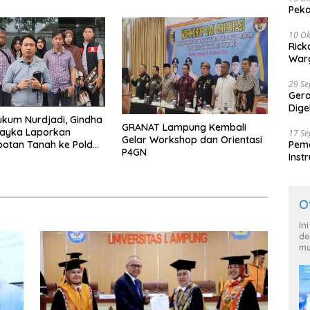
Peko
10 Ok
Rick
Warg
29 S
Ger
Dige
kum Nurdjadi, Gindha
Harg
GRANAT Lampung Kembali
Wayka Laporkan
17 S
Gelar Workshop dan Orientasi
Peme
otan Tanah ke Polda
P4GN
Inst
g
Ban
O
In
de
mu