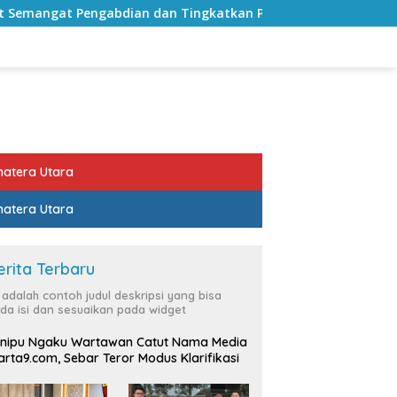
an Tingkatkan Pelayanan Publik
Sekda Lampung Selata
atera Utara
atera Utara
erita Terbaru
i adalah contoh judul deskripsi yang bisa
da isi dan sesuaikan pada widget
nipu Ngaku Wartawan Catut Nama Media
rta9.com, Sebar Teror Modus Klarifikasi