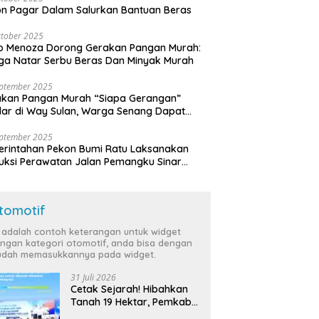
n Pagar Dalam Salurkan Bantuan Beras
tober 2025
o Menoza Dorong Gerakan Pangan Murah:
a Natar Serbu Beras Dan Minyak Murah
eptember 2025
akan Pangan Murah “Siapa Gerangan”
lar di Way Sulan, Warga Senang Dapat
a Bersubsidi
eptember 2025
rintahan Pekon Bumi Ratu Laksanakan
ruksi Perawatan Jalan Pemangku Sinar
ten
tomotif
i adalah contoh keterangan untuk widget
ngan kategori otomotif, anda bisa dengan
dah memasukkannya pada widget.
31 Juli 2026
Cetak Sejarah! Hibahkan
Tanah 19 Hektar, Pemkab
Tulang Bawang Siap