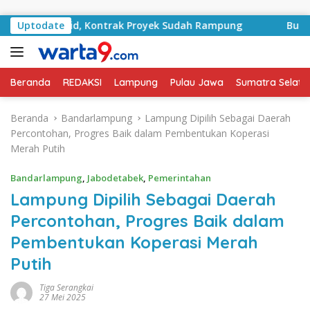
Langsung ke konten
A Basyid, Kontrak Proyek Sudah Rampung
Uptodate
Bulan Kemer
Beranda
REDAKSI
Lampung
Pulau Jawa
Sumatra Selata
Beranda
Bandarlampung
Lampung Dipilih Sebagai Daerah
Percontohan, Progres Baik dalam Pembentukan Koperasi
Merah Putih
Bandarlampung
,
Jabodetabek
,
Pemerintahan
Lampung Dipilih Sebagai Daerah
Percontohan, Progres Baik dalam
Pembentukan Koperasi Merah
Putih
Tiga Serangkai
27 Mei 2025