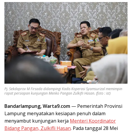
Pj. Sekdaprov M Firsada didampingi Kadis Koperasi Syamsurizal memimpin
rapat persiapan kunjungan Menko Pangan Zulkifli Hasan. (foto : ist)
Bandarlampung, Warta9.com
— Pemerintah Provinsi
Lampung menyatakan kesiapan penuh dalam
menyambut kunjungan kerja
Menteri Koordinator
Bidang Pangan, Zulkifli Hasan
. Pada tanggal 28 Mei