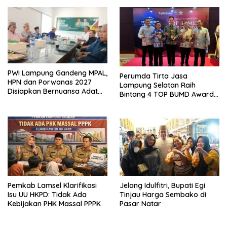
Ekonomi Biru
PWI Lampung Gandeng MPAL,
Perumda Tirta Jasa
HPN dan Porwanas 2027
Lampung Selatan Raih
Disiapkan Bernuansa Adat
Bintang 4 TOP BUMD Awards
Sai Bumi Ruwa Jurai
2026, Tiga Penghargaan
Sekaligus Diborong
Pemkab Lamsel Klarifikasi
Jelang Idulfitri, Bupati Egi
Isu UU HKPD: Tidak Ada
Tinjau Harga Sembako di
Kebijakan PHK Massal PPPK
Pasar Natar