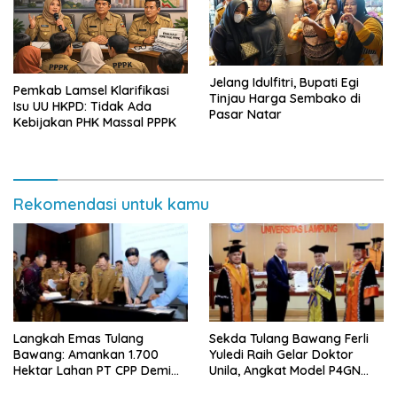
Jelang Idulfitri, Bupati Egi
Pemkab Lamsel Klarifikasi
Tinjau Harga Sembako di
Isu UU HKPD: Tidak Ada
Pasar Natar
Kebijakan PHK Massal PPPK
Rekomendasi untuk kamu
Langkah Emas Tulang
Sekda Tulang Bawang Ferli
Bawang: Amankan 1.700
Yuledi Raih Gelar Doktor
Hektar Lahan PT CPP Demi
Unila, Angkat Model P4GN
Kembangkan Kawasan
Berbasis Kearifan Lokal