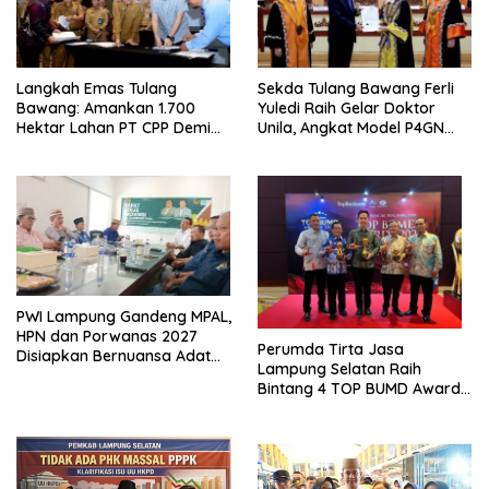
Langkah Emas Tulang
Sekda Tulang Bawang Ferli
Bawang: Amankan 1.700
Yuledi Raih Gelar Doktor
Hektar Lahan PT CPP Demi
Unila, Angkat Model P4GN
Kembangkan Kawasan
Berbasis Kearifan Lokal
Ekonomi Biru
PWI Lampung Gandeng MPAL,
HPN dan Porwanas 2027
Perumda Tirta Jasa
Disiapkan Bernuansa Adat
Lampung Selatan Raih
Sai Bumi Ruwa Jurai
Bintang 4 TOP BUMD Awards
2026, Tiga Penghargaan
Sekaligus Diborong