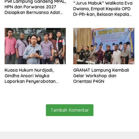
PWI Lampung Gandeng MPAL,
“Jurus Mabuk” Walikota Eva
HPN dan Porwanas 2027
Dwiana, Empat Kepala OPD
Disiapkan Bernuansa Adat
Di-Plh-kan, Belasan Kepala
Sai Bumi Ruwa Jurai
SD dan SMP Rangkap
Jabatan Plt
Kuasa Hukum Nurdjadi,
GRANAT Lampung Kembali
Gindha Ansori Wayka
Gelar Workshop dan
Laporkan Penyerobotan
Orientasi P4GN
Tanah ke Polda Lampung
Tambah Komentar