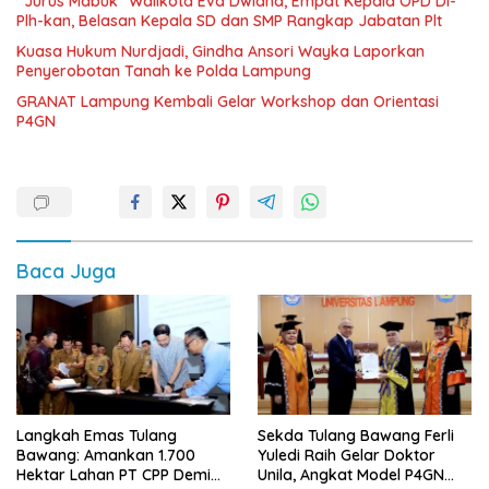
“Jurus Mabuk” Walikota Eva Dwiana, Empat Kepala OPD Di-
Plh-kan, Belasan Kepala SD dan SMP Rangkap Jabatan Plt
Kuasa Hukum Nurdjadi, Gindha Ansori Wayka Laporkan
Penyerobotan Tanah ke Polda Lampung
GRANAT Lampung Kembali Gelar Workshop dan Orientasi
P4GN
Baca Juga
Langkah Emas Tulang
Sekda Tulang Bawang Ferli
Bawang: Amankan 1.700
Yuledi Raih Gelar Doktor
Hektar Lahan PT CPP Demi
Unila, Angkat Model P4GN