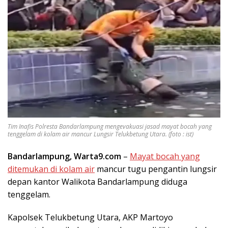
Tim Inafis Polresta Bandarlampung mengevakuasi jasad mayat bocah yang
tenggelam di kolam air mancur Lungsir Telukbetung Utara. (foto : ist)
Bandarlampung, Warta9.com
–
Mayat bocah yang
ditemukan di kolam air
mancur tugu pengantin lungsir
depan kantor Walikota Bandarlampung diduga
tenggelam.
Kapolsek Telukbetung Utara, AKP Martoyo