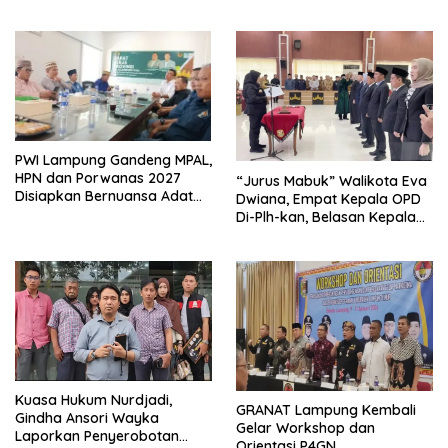
Kembangkan Kawasan
Berbasis Kearifan Lokal
Ekonomi Biru
PWI Lampung Gandeng MPAL,
HPN dan Porwanas 2027
“Jurus Mabuk” Walikota Eva
Disiapkan Bernuansa Adat
Dwiana, Empat Kepala OPD
Sai Bumi Ruwa Jurai
Di-Plh-kan, Belasan Kepala
SD dan SMP Rangkap
Jabatan Plt
Kuasa Hukum Nurdjadi,
GRANAT Lampung Kembali
Gindha Ansori Wayka
Gelar Workshop dan
Laporkan Penyerobotan
Orientasi P4GN