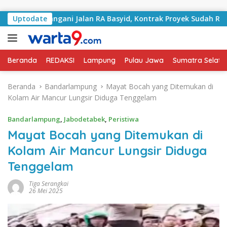
Langsung ke konten
lai Tangani Jalan RA Basyid, Kontrak Proyek Sudah Rampung
Uptodate
Beranda
REDAKSI
Lampung
Pulau Jawa
Sumatra Selata
Beranda
Bandarlampung
Mayat Bocah yang Ditemukan di
Kolam Air Mancur Lungsir Diduga Tenggelam
Bandarlampung
,
Jabodetabek
,
Peristiwa
Mayat Bocah yang Ditemukan di
Kolam Air Mancur Lungsir Diduga
Tenggelam
Tiga Serangkai
26 Mei 2025