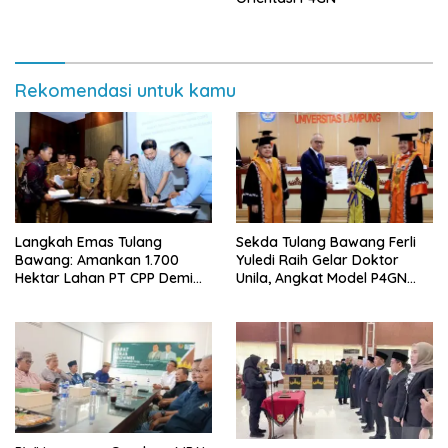
Tanah ke Polda Lampung
Rekomendasi untuk kamu
Langkah Emas Tulang
Sekda Tulang Bawang Ferli
Bawang: Amankan 1.700
Yuledi Raih Gelar Doktor
Hektar Lahan PT CPP Demi
Unila, Angkat Model P4GN
Kembangkan Kawasan
Berbasis Kearifan Lokal
Ekonomi Biru