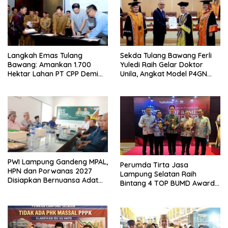
Langkah Emas Tulang
Sekda Tulang Bawang Ferli
Bawang: Amankan 1.700
Yuledi Raih Gelar Doktor
Hektar Lahan PT CPP Demi
Unila, Angkat Model P4GN
Kembangkan Kawasan
Berbasis Kearifan Lokal
Ekonomi Biru
PWI Lampung Gandeng MPAL,
Perumda Tirta Jasa
HPN dan Porwanas 2027
Lampung Selatan Raih
Disiapkan Bernuansa Adat
Bintang 4 TOP BUMD Awards
Sai Bumi Ruwa Jurai
2026, Tiga Penghargaan
Sekaligus Diborong