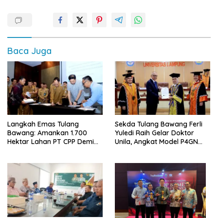
Baca Juga
Langkah Emas Tulang
Sekda Tulang Bawang Ferli
Bawang: Amankan 1.700
Yuledi Raih Gelar Doktor
Hektar Lahan PT CPP Demi
Unila, Angkat Model P4GN
Kembangkan Kawasan
Berbasis Kearifan Lokal
Ekonomi Biru