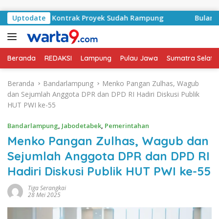
Langsung ke konten
asyid, Kontrak Proyek Sudah Rampung
Uptodate
Bulan Kemerdek
Beranda
REDAKSI
Lampung
Pulau Jawa
Sumatra Selata
Beranda
Bandarlampung
Menko Pangan Zulhas, Wagub
dan Sejumlah Anggota DPR dan DPD RI Hadiri Diskusi Publik
HUT PWI ke-55
Bandarlampung
,
Jabodetabek
,
Pemerintahan
Menko Pangan Zulhas, Wagub dan
Sejumlah Anggota DPR dan DPD RI
Hadiri Diskusi Publik HUT PWI ke-55
Tiga Serangkai
28 Mei 2025