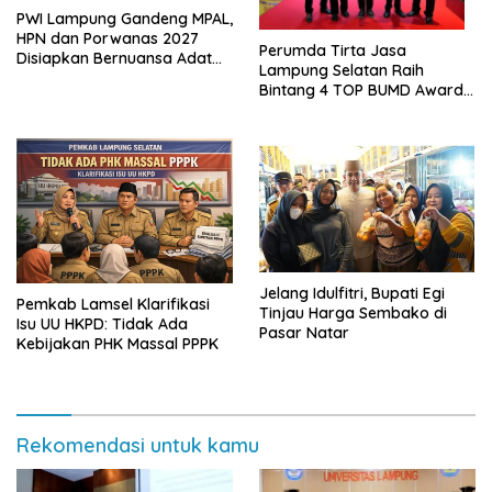
PWI Lampung Gandeng MPAL,
HPN dan Porwanas 2027
Perumda Tirta Jasa
Disiapkan Bernuansa Adat
Lampung Selatan Raih
Sai Bumi Ruwa Jurai
Bintang 4 TOP BUMD Awards
2026, Tiga Penghargaan
Sekaligus Diborong
Jelang Idulfitri, Bupati Egi
Pemkab Lamsel Klarifikasi
Tinjau Harga Sembako di
Isu UU HKPD: Tidak Ada
Pasar Natar
Kebijakan PHK Massal PPPK
Rekomendasi untuk kamu