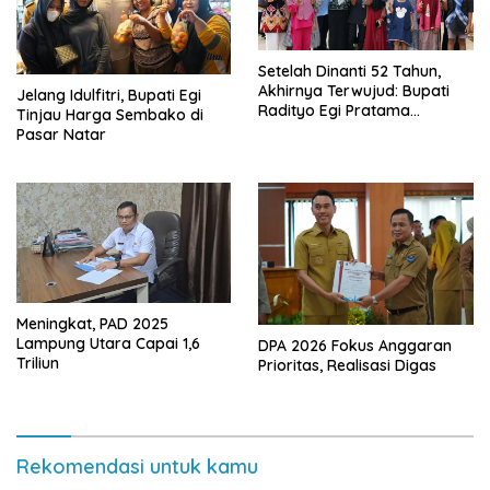
Setelah Dinanti 52 Tahun,
Akhirnya Terwujud: Bupati
Jelang Idulfitri, Bupati Egi
Radityo Egi Pratama
Tinjau Harga Sembako di
Resmikan Jalan Kota
Pasar Natar
Dalam–Budidaya
Meningkat, PAD 2025
Lampung Utara Capai 1,6
DPA 2026 Fokus Anggaran
Triliun
Prioritas, Realisasi Digas
Rekomendasi untuk kamu