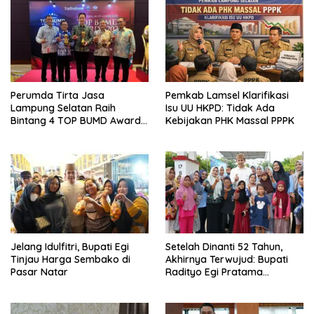
Perumda Tirta Jasa
Pemkab Lamsel Klarifikasi
Lampung Selatan Raih
Isu UU HKPD: Tidak Ada
Bintang 4 TOP BUMD Awards
Kebijakan PHK Massal PPPK
2026, Tiga Penghargaan
Sekaligus Diborong
Jelang Idulfitri, Bupati Egi
Setelah Dinanti 52 Tahun,
Tinjau Harga Sembako di
Akhirnya Terwujud: Bupati
Pasar Natar
Radityo Egi Pratama
Resmikan Jalan Kota
Dalam–Budidaya