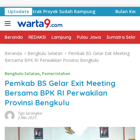
Langsung ke konten
syid, Kontrak Proyek Sudah Rampung
Uptodate
Bulan Kemerdeka
Beranda
REDAKSI
Lampung
Pulau Jawa
Sumatra Selata
Beranda
Bengkulu Selatan
Pemkab BS Gelar Exit Meeting
Bersama BPK RI Perwakilan Provinsi Bengkulu
Bengkulu Selatan
,
Pemerintahan
Pemkab BS Gelar Exit Meeting
Bersama BPK RI Perwakilan
Provinsi Bengkulu
Tiga Serangkai
2 Mei 2025