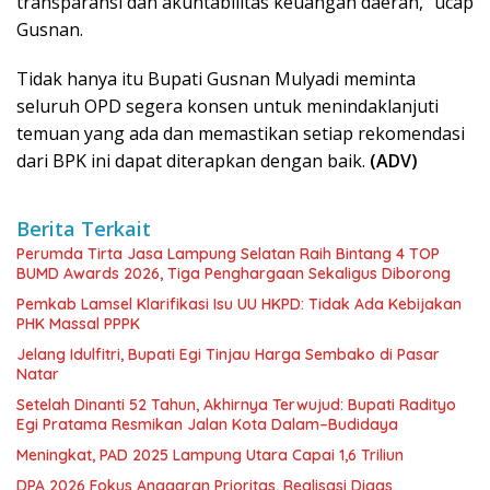
transparansi dan akuntabilitas keuangan daerah,” ucap
Gusnan.
Tidak hanya itu Bupati Gusnan Mulyadi meminta
seluruh OPD segera konsen untuk menindaklanjuti
temuan yang ada dan memastikan setiap rekomendasi
dari BPK ini dapat diterapkan dengan baik.
(ADV)
Berita Terkait
Perumda Tirta Jasa Lampung Selatan Raih Bintang 4 TOP
BUMD Awards 2026, Tiga Penghargaan Sekaligus Diborong
Pemkab Lamsel Klarifikasi Isu UU HKPD: Tidak Ada Kebijakan
PHK Massal PPPK
Jelang Idulfitri, Bupati Egi Tinjau Harga Sembako di Pasar
Natar
Setelah Dinanti 52 Tahun, Akhirnya Terwujud: Bupati Radityo
Egi Pratama Resmikan Jalan Kota Dalam–Budidaya
Meningkat, PAD 2025 Lampung Utara Capai 1,6 Triliun
DPA 2026 Fokus Anggaran Prioritas, Realisasi Digas