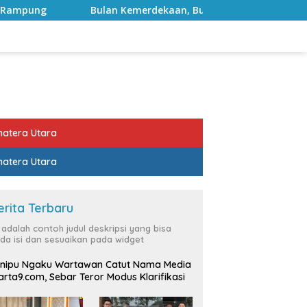
Kemerdekaan, Bupati Lampung Selatan Ajak ASN Perkuat Seman
atera Utara
atera Utara
erita Terbaru
i adalah contoh judul deskripsi yang bisa
da isi dan sesuaikan pada widget
nipu Ngaku Wartawan Catut Nama Media
rta9.com, Sebar Teror Modus Klarifikasi