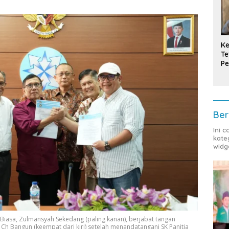
Ke
Te
Pe
T
Ber
Ini 
kate
widg
asa, Zulmansyah Sekedang (paling kanan), berjabat tangan
 Bangun (keempat dari kiri) setelah menandatangani SK Panitia