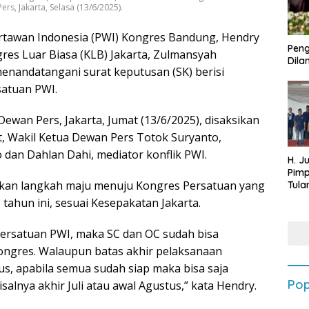
s, Jakarta, Selasa (13/6/2025).
tawan Indonesia (PWI) Kongres Bandung, Hendry
Peng
es Luar Biasa (KLB) Jakarta, Zulmansyah
Dilan
enandatangani surat keputusan (SK) berisi
satuan PWI.
ewan Pers, Jakarta, Jumat (13/6/2025), disaksikan
, Wakil Ketua Dewan Pers Totok Suryanto,
dan Dahlan Dahi, mediator konflik PWI.
H. J
Pim
kan langkah maju menuju Kongres Persatuan yang
Tula
Targ
tahun ini, sesuai Kesepakatan Jakarta.
Terb
202
ersatuan PWI, maka SC dan OC sudah bisa
ongres. Walaupun batas akhir pelaksanaan
s, apabila semua sudah siap maka bisa saja
Pop
salnya akhir Juli atau awal Agustus,” kata Hendry.