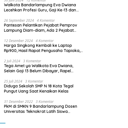
30 Juni 2024
12 Komentar
Walkota Bandarlampung Eva Dwiana
Lecehkan Profesi Guru, Gaji Ke-13 dan
THR Tidak Dibayarkan
26 September 2024
4 Komentar
Pantesan Pelantikan Pejabat Pemprov
Lampung Diam-diam, Ada 2 Pejabat
yang Dilantik Masih Golongan III/b
12 Desember 2024
4 Komentar
Harga Singkong Kembali ke Laptop
Rp900, Hasil Rapat Pengusaha Tapioka,
Petani Singkong dengan Pj. Gubernur
Lampung
2 Juli 2024
3 Komentar
Tega Amet ya Walikota Eva Dwiana,
Selain Gaji 13 Belum Dibayar, Rapel
Kenaikan Gaji 2 Bulan Juga Belum
Dibayar
25 Juli 2024
3 Komentar
Diduga Sekolah SMP N 18 Kota Tegal
Pungut Uang Saat Kenaikan Kelas
31 Desember 2022
3 Komentar
PkM di SMKN 9 Bandarlampung Dosen
Universitas Teknokrat Latih Siswa
Membuat Program Mobil RC Berbasis IoT