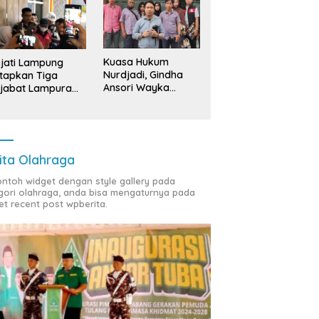
Kuasa Hukum
jati Lampung
Nurdjadi, Gindha
tapkan Tiga
Ansori Wayka
jabat Lampura
Laporkan
ersangka
Penyerobotan
Tanah ke Polda
Lampung
ita Olahraga
contoh widget dengan style gallery pada
gori olahraga, anda bisa mengaturnya pada
et recent post wpberita.