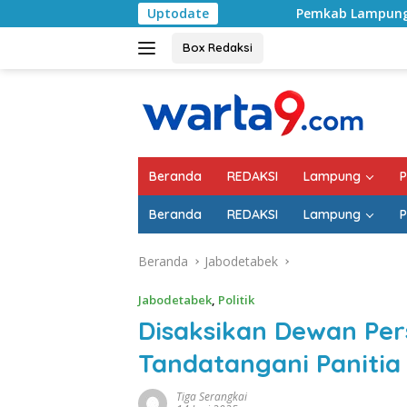
Langsung
Pemkab Lampung Selatan Mulai Tangani Ja
Uptodate
ke
konten
Box Redaksi
Beranda
REDAKSI
Lampung
P
Beranda
REDAKSI
Lampung
P
Beranda
Jabodetabek
Jabodetabek
,
Politik
Disaksikan Dewan Per
Tandatangani Paniti
Tiga Serangkai