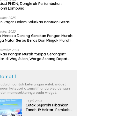
stasi PMDN, Dongkrak Pertumbuhan
nomi Lampung
tober 2025
n Pagar Dalam Salurkan Bantuan Beras
tober 2025
o Menoza Dorong Gerakan Pangan Murah:
a Natar Serbu Beras Dan Minyak Murah
eptember 2025
akan Pangan Murah “Siapa Gerangan”
lar di Way Sulan, Warga Senang Dapat
a Bersubsidi
tomotif
i adalah contoh keterangan untuk widget
ngan kategori otomotif, anda bisa dengan
dah memasukkannya pada widget.
31 Juli 2026
Cetak Sejarah! Hibahkan
Tanah 19 Hektar, Pemkab
Tulang Bawang Siap