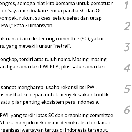
1
kongres, semoga niat kita bersama untuk persatuan
kan. Saya mendoakan semua panitia SC dan OC
ompak, rukun, sukses, selalu sehat dan tetap
2
PWI,” kata Zulmansyah.
k nama baru di steering committee (SC), yakni
3
, yang mewakili unsur “netral”.
lengkap, terdiri atas tujuh nama. Masing-masing
4
n tiga nama dari PWI KLB, plus satu nama dari
5
sangat menghargai usaha rekonsiliasi PWI.
s melihat ke depan untuk menyelesaikan konflik
atu pilar penting ekosistem pers Indonesia.
6
WI, yang terdiri atas SC dan organising committee
WI bisa menjadi mekanisme demokratis dan damai
rganisasi wartawan tertua di Indonesia tersebut.