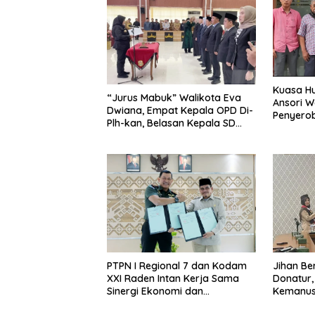
Kuasa Hu
“Jurus Mabuk” Walikota Eva
Ansori 
Dwiana, Empat Kepala OPD Di-
Penyerob
Plh-kan, Belasan Kepala SD
Lampun
dan SMP Rangkap Jabatan Plt
PTPN I Regional 7 dan Kodam
Jihan Be
XXI Raden Intan Kerja Sama
Donatur
Sinergi Ekonomi dan
Kemanus
Keamanan
Lampung