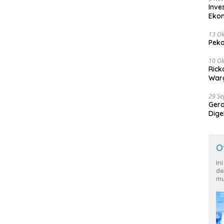
Inve
Eko
13 Ok
Peko
10 Ok
Rick
Warg
29 S
Ger
Dige
Harg
O
In
de
mu