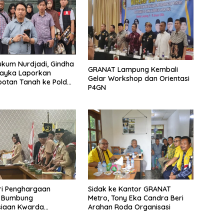
kum Nurdjadi, Gindha
GRANAT Lampung Kembali
Wayka Laporkan
Gelar Workshop dan Orientasi
otan Tanah ke Polda
P4GN
g
ri Penghargaan
‎Sidak ke Kantor GRANAT
, Bumbung
Metro, Tony Eka Candra Beri
iaan Kwarda
Arahan Roda Organisasi
 Himpun Dana