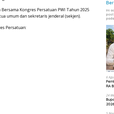
Ber
a Bersama Kongres Persatuan PWI Tahun 2025
Ini 
post
ua umum dan sekretaris jenderal (sekjen).
pada
es Persatuan:
6 Agu
Pemk
RA B
24 Me
Bupa
2026
5 No