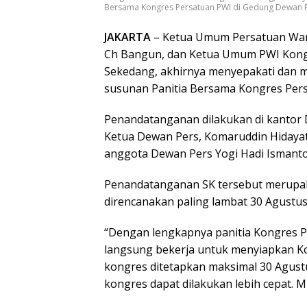
Bersama Kongres Persatuan PWI di Gedung Dewan Per
JAKARTA
– Ketua Umum Persatuan War
Ch Bangun, dan Ketua Umum PWI Kongr
Sekedang, akhirnya menyepakati dan m
susunan Panitia Bersama Kongres Per
Penandatanganan dilakukan di kantor D
Ketua Dewan Pers, Komaruddin Hidayat
anggota Dewan Pers Yogi Hadi Ismanto 
Penandatanganan SK tersebut merupa
direncanakan paling lambat 30 Agustus 
“Dengan lengkapnya panitia Kongres P
langsung bekerja untuk menyiapkan K
kongres ditetapkan maksimal 30 Agustu
kongres dapat dilakukan lebih cepat. Mi