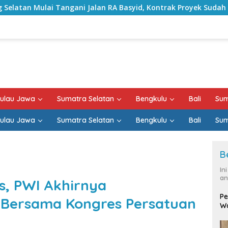
lan RA Basyid, Kontrak Proyek Sudah Rampung
Bulan 
ulau Jawa
Sumatra Selatan
Bengkulu
Bali
Sum
ulau Jawa
Sumatra Selatan
Bengkulu
Bali
Sum
B
In
an
s, PWI Akhirnya
Pe
a Bersama Kongres Persatuan
Wa