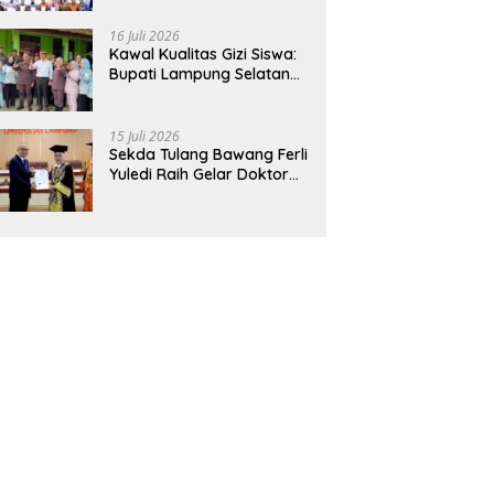
Hadirkan Sekolah Nasional
Terintegrasi Pertama di
16 Juli 2026
Lampung
Kawal Kualitas Gizi Siswa:
Bupati Lampung Selatan
dan Kajati Lampung Tinjau
Langsung Program Makan
Bergizi Gratis di Natar
15 Juli 2026
Sekda Tulang Bawang Ferli
Yuledi Raih Gelar Doktor
Unila, Angkat Model P4GN
Berbasis Kearifan Lokal