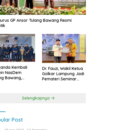
urus GP Ansor Tulang Bawang Resmi
tik
uanda Kembali
Dr. Fauzi, Wakil Ketua
pin NasDem
Golkar Lampung Jadi
ng Bawang,
Pemateri Seminar
etkan Kursi DPRD
Nasional FEB Unila,
anyak di Pemilu
Membangun Fondasi
9
Kuat Melalui 4 Pilar
Selengkapnya
Kebangsaan
ular Post