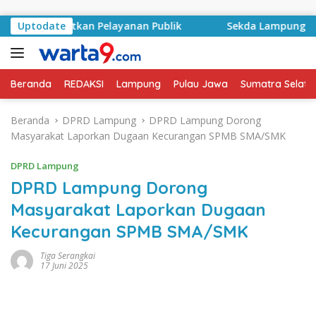
Langsung ke konten
 Tingkatkan Pelayanan Publik
Uptodate
Sekda Lampung Selatan 
Beranda
REDAKSI
Lampung
Pulau Jawa
Sumatra Selata
Beranda
DPRD Lampung
DPRD Lampung Dorong
Masyarakat Laporkan Dugaan Kecurangan SPMB SMA/SMK
DPRD Lampung
DPRD Lampung Dorong
Masyarakat Laporkan Dugaan
Kecurangan SPMB SMA/SMK
Tiga Serangkai
17 Juni 2025