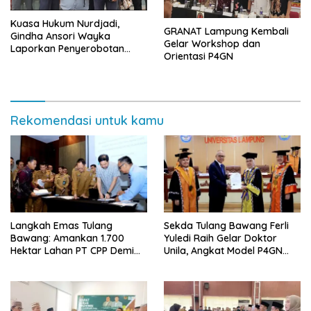
Kuasa Hukum Nurdjadi,
GRANAT Lampung Kembali
Gindha Ansori Wayka
Gelar Workshop dan
Laporkan Penyerobotan
Orientasi P4GN
Tanah ke Polda Lampung
Rekomendasi untuk kamu
Langkah Emas Tulang
Sekda Tulang Bawang Ferli
Bawang: Amankan 1.700
Yuledi Raih Gelar Doktor
Hektar Lahan PT CPP Demi
Unila, Angkat Model P4GN
Kembangkan Kawasan
Berbasis Kearifan Lokal
Ekonomi Biru