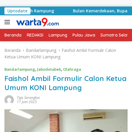
Langsung ke konten
yek Sudah Rampung
Uptodate
Bulan Kemerdekaan, Bupati Lampun
Beranda
REDAKSI
Lampung
Pulau Jawa
Sumatra Selata
Beranda
Bandarlampung
Faishol Ambil Formulir Calon
Ketua Umum KONI Lampung
Bandarlampung
,
Jabodetabek
,
Olahraga
Faishol Ambil Formulir Calon Ketua
Umum KONI Lampung
Tiga Serangkai
11 Juni 2025