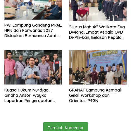
PWI Lampung Gandeng MPAL,
“Jurus Mabuk” Walikota Eva
HPN dan Porwanas 2027
Dwiana, Empat Kepala OPD
Disiapkan Bernuansa Adat
Di-Plh-kan, Belasan Kepala
Sai Bumi Ruwa Jurai
SD dan SMP Rangkap
Jabatan Plt
Kuasa Hukum Nurdjadi,
GRANAT Lampung Kembali
Gindha Ansori Wayka
Gelar Workshop dan
Laporkan Penyerobotan
Orientasi P4GN
Tanah ke Polda Lampung
Tambah Komentar