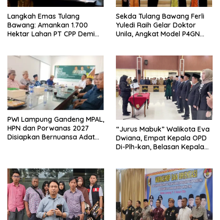
Langkah Emas Tulang
Sekda Tulang Bawang Ferli
Bawang: Amankan 1.700
Yuledi Raih Gelar Doktor
Hektar Lahan PT CPP Demi
Unila, Angkat Model P4GN
Kembangkan Kawasan
Berbasis Kearifan Lokal
Ekonomi Biru
PWI Lampung Gandeng MPAL,
HPN dan Porwanas 2027
“Jurus Mabuk” Walikota Eva
Disiapkan Bernuansa Adat
Dwiana, Empat Kepala OPD
Sai Bumi Ruwa Jurai
Di-Plh-kan, Belasan Kepala
SD dan SMP Rangkap
Jabatan Plt