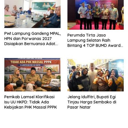
PWI Lampung Gandeng MPAL,
Perumda Tirta Jasa
HPN dan Porwanas 2027
Lampung Selatan Raih
Disiapkan Bernuansa Adat
Bintang 4 TOP BUMD Awards
Sai Bumi Ruwa Jurai
2026, Tiga Penghargaan
Sekaligus Diborong
Pemkab Lamsel Klarifikasi
Jelang Idulfitri, Bupati Egi
Isu UU HKPD: Tidak Ada
Tinjau Harga Sembako di
Kebijakan PHK Massal PPPK
Pasar Natar