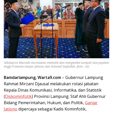
Sekdaprov Marindo Kurniawan melantik dan mengambil sumpah dua pejabat
tinggi Pratama Ganjar Jationo dan Achmad Saefullah. (foto : ist)
Bamdarlampung, Warta9.com
– Gubernur Lampung
Rahmat Mirzani Djausal melakukan rotasi jabatan
Kepala Dinas Komunikasi, Informatika, dan Statistik
(
Diskominfotik
) Provinsi Lampung. Staf Ahli Gubernur
Bidang Pemerintahan, Hukum, dan Politik,
Ganjar
Jationo
dipercaya sebagai Kadis Kominfotik,