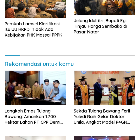
Jelang Idulfitri, Bupati Egi
Pemkab Lamsel Klarifikasi
Tinjau Harga Sembako di
Isu UU HKPD: Tidak Ada
Pasar Natar
Kebijakan PHK Massal PPPK
Rekomendasi untuk kamu
Langkah Emas Tulang
Sekda Tulang Bawang Ferli
Bawang: Amankan 1.700
Yuledi Raih Gelar Doktor
Hektar Lahan PT CPP Demi
Unila, Angkat Model P4GN
Kembangkan Kawasan
Berbasis Kearifan Lokal
Ekonomi Biru