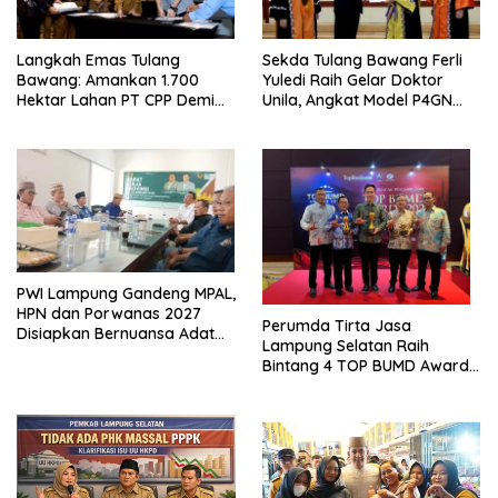
Langkah Emas Tulang
Sekda Tulang Bawang Ferli
Bawang: Amankan 1.700
Yuledi Raih Gelar Doktor
Hektar Lahan PT CPP Demi
Unila, Angkat Model P4GN
Kembangkan Kawasan
Berbasis Kearifan Lokal
Ekonomi Biru
PWI Lampung Gandeng MPAL,
HPN dan Porwanas 2027
Perumda Tirta Jasa
Disiapkan Bernuansa Adat
Lampung Selatan Raih
Sai Bumi Ruwa Jurai
Bintang 4 TOP BUMD Awards
2026, Tiga Penghargaan
Sekaligus Diborong