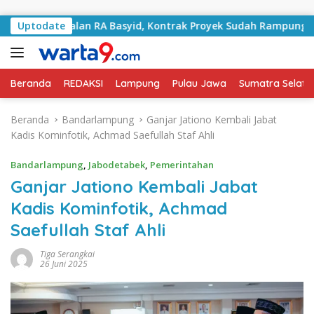
Langsung ke konten
ni Jalan RA Basyid, Kontrak Proyek Sudah Rampung
Uptodate
B
Beranda
REDAKSI
Lampung
Pulau Jawa
Sumatra Selata
Beranda
Bandarlampung
Ganjar Jationo Kembali Jabat
Kadis Kominfotik, Achmad Saefullah Staf Ahli
Bandarlampung
,
Jabodetabek
,
Pemerintahan
Ganjar Jationo Kembali Jabat
Kadis Kominfotik, Achmad
Saefullah Staf Ahli
Tiga Serangkai
26 Juni 2025