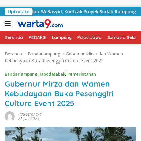
Langsung ke konten
i Jalan RA Basyid, Kontrak Proyek Sudah Rampung
Uptodate
Bu
Beranda
REDAKSI
Lampung
Pulau Jawa
Sumatra Selata
Beranda
Bandarlampung
Gubernur Mirza dan Wamen
Kebudayaan Buka Pesenggiri Culture Event 2025
Bandarlampung
,
Jabodetabek
,
Pemerintahan
Gubernur Mirza dan Wamen
Kebudayaan Buka Pesenggiri
Culture Event 2025
Tiga Serangkai
21 Juni 2025