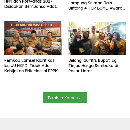
HPN dan Porwanas 2027
Lampung Selatan Raih
Disiapkan Bernuansa Adat
Bintang 4 TOP BUMD Awards
Sai Bumi Ruwa Jurai
2026, Tiga Penghargaan
Sekaligus Diborong
Pemkab Lamsel Klarifikasi
Jelang Idulfitri, Bupati Egi
Isu UU HKPD: Tidak Ada
Tinjau Harga Sembako di
Kebijakan PHK Massal PPPK
Pasar Natar
Tambah Komentar