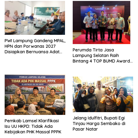
PWI Lampung Gandeng MPAL,
HPN dan Porwanas 2027
Perumda Tirta Jasa
Disiapkan Bernuansa Adat
Lampung Selatan Raih
Sai Bumi Ruwa Jurai
Bintang 4 TOP BUMD Awards
2026, Tiga Penghargaan
Sekaligus Diborong
Jelang Idulfitri, Bupati Egi
Pemkab Lamsel Klarifikasi
Tinjau Harga Sembako di
Isu UU HKPD: Tidak Ada
Pasar Natar
Kebijakan PHK Massal PPPK