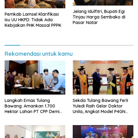
Jelang Idulfitri, Bupati Egi
Pemkab Lamsel Klarifikasi
Tinjau Harga Sembako di
Isu UU HKPD: Tidak Ada
Pasar Natar
Kebijakan PHK Massal PPPK
Rekomendasi untuk kamu
Langkah Emas Tulang
Sekda Tulang Bawang Ferli
Bawang: Amankan 1.700
Yuledi Raih Gelar Doktor
Hektar Lahan PT CPP Demi
Unila, Angkat Model P4GN
Kembangkan Kawasan
Berbasis Kearifan Lokal
Ekonomi Biru