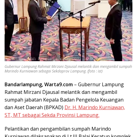
Gubernur Lampung Rahmat Mirzani Djausal melantik dan mengambil sumpah
Marindo Kurniawan sebagai Sekdaprov Lampung. (foto : ist)
Bandarlampung, Warta9.com
– Gubernur Lampung
Rahmat Mirzani Djausal melantik dan mengambil
sumpah jabatan Kepala Badan Pengelola Keuangan
dan Aset Daerah (BPKAD)
Dr. H. Marindo Kurniawan,
ST, MT sebagai Sekda Provinsi Lampung.
Pelantikan dan pengambilan sumpah Marindo
Kurniawan dilaksanakan di Lt.III Balai Keratun komplek