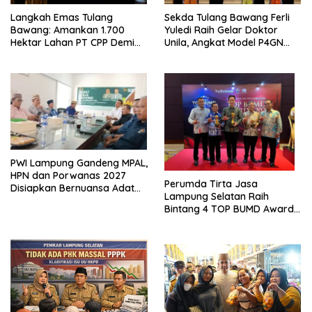
Langkah Emas Tulang
Sekda Tulang Bawang Ferli
Bawang: Amankan 1.700
Yuledi Raih Gelar Doktor
Hektar Lahan PT CPP Demi
Unila, Angkat Model P4GN
Kembangkan Kawasan
Berbasis Kearifan Lokal
Ekonomi Biru
PWI Lampung Gandeng MPAL,
HPN dan Porwanas 2027
Perumda Tirta Jasa
Disiapkan Bernuansa Adat
Lampung Selatan Raih
Sai Bumi Ruwa Jurai
Bintang 4 TOP BUMD Awards
2026, Tiga Penghargaan
Sekaligus Diborong