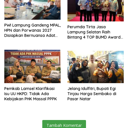
PWI Lampung Gandeng MPAL,
Perumda Tirta Jasa
HPN dan Porwanas 2027
Lampung Selatan Raih
Disiapkan Bernuansa Adat
Bintang 4 TOP BUMD Awards
Sai Bumi Ruwa Jurai
2026, Tiga Penghargaan
Sekaligus Diborong
Pemkab Lamsel Klarifikasi
Jelang Idulfitri, Bupati Egi
Isu UU HKPD: Tidak Ada
Tinjau Harga Sembako di
Kebijakan PHK Massal PPPK
Pasar Natar
Tambah Komentar