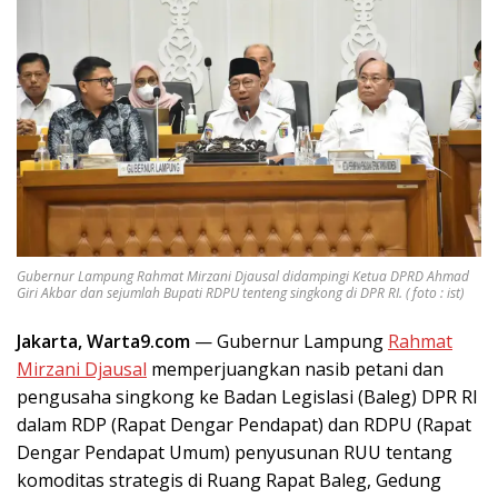
Gubernur Lampung Rahmat Mirzani Djausal didampingi Ketua DPRD Ahmad
Giri Akbar dan sejumlah Bupati RDPU tenteng singkong di DPR RI. ( foto : ist)
Jakarta, Warta9.com
— Gubernur Lampung
Rahmat
Mirzani Djausal
memperjuangkan nasib petani dan
pengusaha singkong ke Badan Legislasi (Baleg) DPR RI
dalam RDP (Rapat Dengar Pendapat) dan RDPU (Rapat
Dengar Pendapat Umum) penyusunan RUU tentang
komoditas strategis di Ruang Rapat Baleg, Gedung