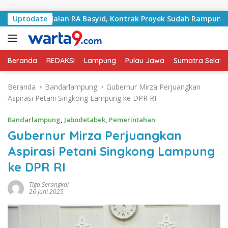
Langsung ke konten
i Jalan RA Basyid, Kontrak Proyek Sudah Rampung
Uptodate
Bu
Beranda
REDAKSI
Lampung
Pulau Jawa
Sumatra Selata
Beranda
Bandarlampung
Gubernur Mirza Perjuangkan
Aspirasi Petani Singkong Lampung ke DPR RI
Bandarlampung
,
Jabodetabek
,
Pemerintahan
Gubernur Mirza Perjuangkan
Aspirasi Petani Singkong Lampung
ke DPR RI
Tiga Serangkai
26 Juni 2025