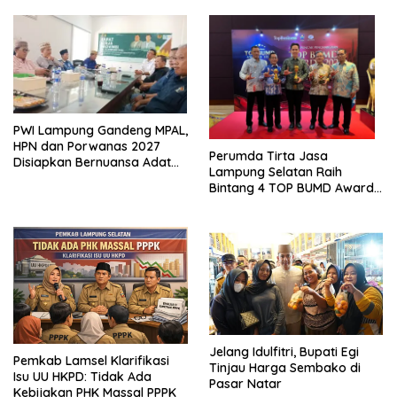
Ekonomi Biru
PWI Lampung Gandeng MPAL,
HPN dan Porwanas 2027
Perumda Tirta Jasa
Disiapkan Bernuansa Adat
Lampung Selatan Raih
Sai Bumi Ruwa Jurai
Bintang 4 TOP BUMD Awards
2026, Tiga Penghargaan
Sekaligus Diborong
Jelang Idulfitri, Bupati Egi
Pemkab Lamsel Klarifikasi
Tinjau Harga Sembako di
Isu UU HKPD: Tidak Ada
Pasar Natar
Kebijakan PHK Massal PPPK