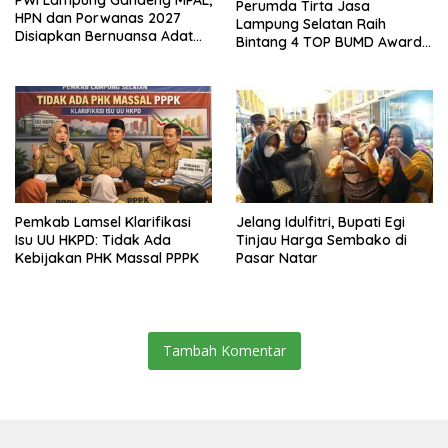
PWI Lampung Gandeng MPAL,
Perumda Tirta Jasa
HPN dan Porwanas 2027
Lampung Selatan Raih
Disiapkan Bernuansa Adat
Bintang 4 TOP BUMD Awards
Sai Bumi Ruwa Jurai
2026, Tiga Penghargaan
Sekaligus Diborong
Pemkab Lamsel Klarifikasi
Jelang Idulfitri, Bupati Egi
Isu UU HKPD: Tidak Ada
Tinjau Harga Sembako di
Kebijakan PHK Massal PPPK
Pasar Natar
Tambah Komentar