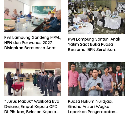
PWI Lampung Gandeng MPAL,
PWI Lampung Santuni Anak
HPN dan Porwanas 2027
Yatim Saat Buka Puasa
Disiapkan Bernuansa Adat
Bersama, BPN Serahkan
Sai Bumi Ruwa Jurai
Sertifikat Tanah Kantor
“Jurus Mabuk” Walikota Eva
Kuasa Hukum Nurdjadi,
Dwiana, Empat Kepala OPD
Gindha Ansori Wayka
Di-Plh-kan, Belasan Kepala
Laporkan Penyerobotan
SD dan SMP Rangkap
Tanah ke Polda Lampung
Jabatan Plt