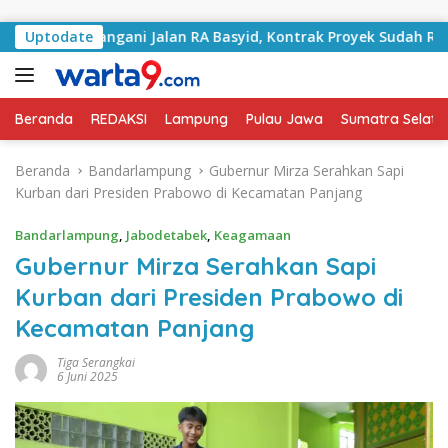
Langsung ke konten
ai Tangani Jalan RA Basyid, Kontrak Proyek Sudah Rampung
Uptodate
Beranda
REDAKSI
Lampung
Pulau Jawa
Sumatra Selata
Beranda
Bandarlampung
Gubernur Mirza Serahkan Sapi
Kurban dari Presiden Prabowo di Kecamatan Panjang
Bandarlampung
,
Jabodetabek
,
Keagamaan
Gubernur Mirza Serahkan Sapi
Kurban dari Presiden Prabowo di
Kecamatan Panjang
Tiga Serangkai
6 Juni 2025