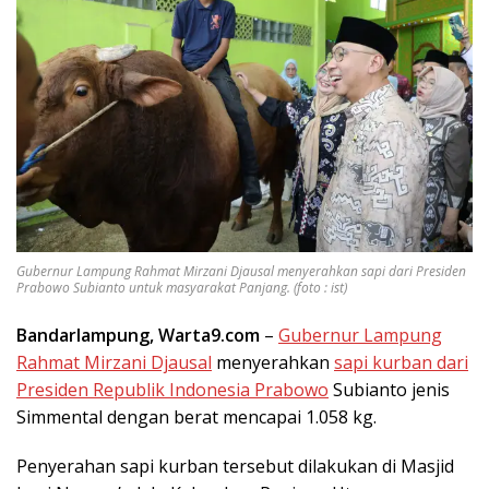
Gubernur Lampung Rahmat Mirzani Djausal menyerahkan sapi dari Presiden
Prabowo Subianto untuk masyarakat Panjang. (foto : ist)
Bandarlampung, Warta9.com
–
Gubernur Lampung
Rahmat Mirzani Djausal
menyerahkan
sapi kurban dari
Presiden Republik Indonesia Prabowo
Subianto jenis
Simmental dengan berat mencapai 1.058 kg.
Penyerahan sapi kurban tersebut dilakukan di Masjid