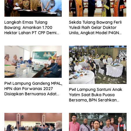
Langkah Emas Tulang
Sekda Tulang Bawang Ferli
Bawang: Amankan 1.700
Yuledi Raih Gelar Doktor
Hektar Lahan PT CPP Demi
Unila, Angkat Model P4GN
Kembangkan Kawasan
Berbasis Kearifan Lokal
Ekonomi Biru
PWI Lampung Gandeng MPAL,
HPN dan Porwanas 2027
PWI Lampung Santuni Anak
Disiapkan Bernuansa Adat
Yatim Saat Buka Puasa
Sai Bumi Ruwa Jurai
Bersama, BPN Serahkan
Sertifikat Tanah Kantor