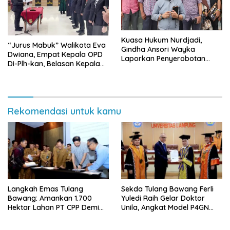
Kuasa Hukum Nurdjadi,
“Jurus Mabuk” Walikota Eva
Gindha Ansori Wayka
Dwiana, Empat Kepala OPD
Laporkan Penyerobotan
Di-Plh-kan, Belasan Kepala
Tanah ke Polda Lampung
SD dan SMP Rangkap
Jabatan Plt
Rekomendasi untuk kamu
Langkah Emas Tulang
Sekda Tulang Bawang Ferli
Bawang: Amankan 1.700
Yuledi Raih Gelar Doktor
Hektar Lahan PT CPP Demi
Unila, Angkat Model P4GN
Kembangkan Kawasan
Berbasis Kearifan Lokal
Ekonomi Biru