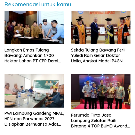
Rekomendasi untuk kamu
Langkah Emas Tulang
Sekda Tulang Bawang Ferli
Bawang: Amankan 1.700
Yuledi Raih Gelar Doktor
Hektar Lahan PT CPP Demi
Unila, Angkat Model P4GN
Kembangkan Kawasan
Berbasis Kearifan Lokal
Ekonomi Biru
PWI Lampung Gandeng MPAL,
Perumda Tirta Jasa
HPN dan Porwanas 2027
Lampung Selatan Raih
Disiapkan Bernuansa Adat
Bintang 4 TOP BUMD Awards
Sai Bumi Ruwa Jurai
2026, Tiga Penghargaan