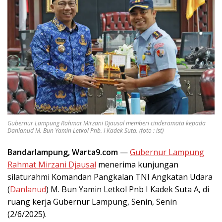
Gubernur Lampung Rahmat Mirzani Djausal memberi cinderamata kepada
Danlanud M. Bun Yamin Letkol Pnb. I Kadek Suta. (foto : ist)
Bandarlampung, Warta9.com
—
Gubernur Lampung
Rahmat Mirzani Djausal
menerima kunjungan
silaturahmi Komandan Pangkalan TNI Angkatan Udara
(
Danlanud
) M. Bun Yamin Letkol Pnb I Kadek Suta A, di
ruang kerja Gubernur Lampung, Senin, Senin
(2/6/2025).