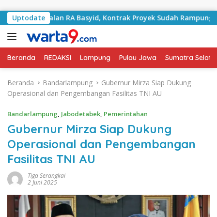
Langsung ke konten
ani Jalan RA Basyid, Kontrak Proyek Sudah Rampung
Uptodate
Beranda
REDAKSI
Lampung
Pulau Jawa
Sumatra Selata
Beranda
Bandarlampung
Gubernur Mirza Siap Dukung
Operasional dan Pengembangan Fasilitas TNI AU
Bandarlampung
,
Jabodetabek
,
Pemerintahan
Gubernur Mirza Siap Dukung
Operasional dan Pengembangan
Fasilitas TNI AU
Tiga Serangkai
2 Juni 2025