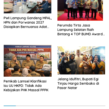
PWI Lampung Gandeng MPAL,
HPN dan Porwanas 2027
Perumda Tirta Jasa
Disiapkan Bernuansa Adat
Lampung Selatan Raih
Sai Bumi Ruwa Jurai
Bintang 4 TOP BUMD Awards
2026, Tiga Penghargaan
Sekaligus Diborong
Jelang Idulfitri, Bupati Egi
Pemkab Lamsel Klarifikasi
Tinjau Harga Sembako di
Isu UU HKPD: Tidak Ada
Pasar Natar
Kebijakan PHK Massal PPPK