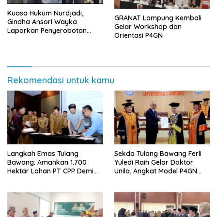
Kuasa Hukum Nurdjadi,
GRANAT Lampung Kembali
Gindha Ansori Wayka
Gelar Workshop dan
Laporkan Penyerobotan
Orientasi P4GN
Tanah ke Polda Lampung
Rekomendasi untuk kamu
Langkah Emas Tulang
Sekda Tulang Bawang Ferli
Bawang: Amankan 1.700
Yuledi Raih Gelar Doktor
Hektar Lahan PT CPP Demi
Unila, Angkat Model P4GN
Kembangkan Kawasan
Berbasis Kearifan Lokal
Ekonomi Biru