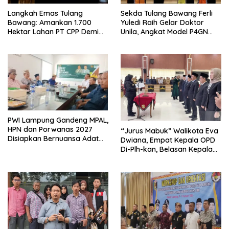
Langkah Emas Tulang
Sekda Tulang Bawang Ferli
Bawang: Amankan 1.700
Yuledi Raih Gelar Doktor
Hektar Lahan PT CPP Demi
Unila, Angkat Model P4GN
Kembangkan Kawasan
Berbasis Kearifan Lokal
Ekonomi Biru
PWI Lampung Gandeng MPAL,
HPN dan Porwanas 2027
“Jurus Mabuk” Walikota Eva
Disiapkan Bernuansa Adat
Dwiana, Empat Kepala OPD
Sai Bumi Ruwa Jurai
Di-Plh-kan, Belasan Kepala
SD dan SMP Rangkap
Jabatan Plt