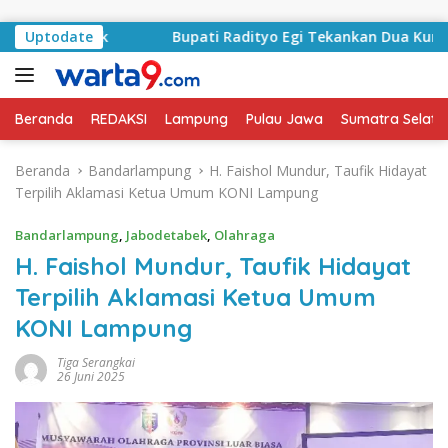
Langsung ke konten
ublik
Uptodate
Bupati Radityo Egi Tekankan Dua Kunci Utama P
Beranda
REDAKSI
Lampung
Pulau Jawa
Sumatra Selata
Beranda
Bandarlampung
H. Faishol Mundur, Taufik Hidayat
Terpilih Aklamasi Ketua Umum KONI Lampung
Bandarlampung
,
Jabodetabek
,
Olahraga
H. Faishol Mundur, Taufik Hidayat
Terpilih Aklamasi Ketua Umum
KONI Lampung
Tiga Serangkai
26 Juni 2025