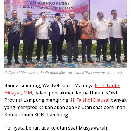
H. Faishol Djausal saat hadir pada Musorprovlub KONI Lampung. (foto : ist)
Bandarlampung, Warta9.com
– Majunya
Ir. H. Taufik
Hidayat, MM,
dalam pencalonan Ketua Umum KONI
Provinsi Lampung mengiringi
H. Faishol Djausal
banyak
yang memprediksikan akan ada kejutan saat pemilihan
Ketua Umum KONI Lampung.
Ternyata benar, ada kejutan saat Musyawarah