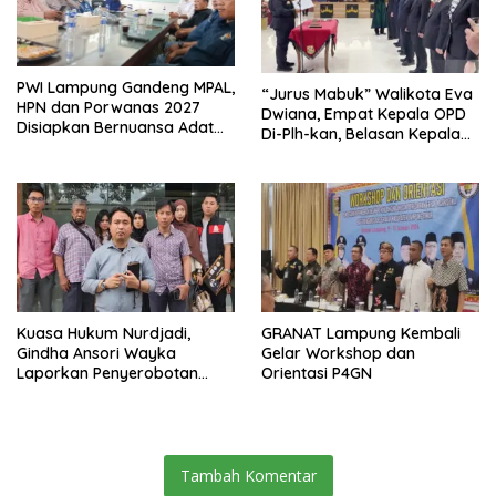
PWI Lampung Gandeng MPAL,
“Jurus Mabuk” Walikota Eva
HPN dan Porwanas 2027
Dwiana, Empat Kepala OPD
Disiapkan Bernuansa Adat
Di-Plh-kan, Belasan Kepala
Sai Bumi Ruwa Jurai
SD dan SMP Rangkap
Jabatan Plt
Kuasa Hukum Nurdjadi,
GRANAT Lampung Kembali
Gindha Ansori Wayka
Gelar Workshop dan
Laporkan Penyerobotan
Orientasi P4GN
Tanah ke Polda Lampung
Tambah Komentar