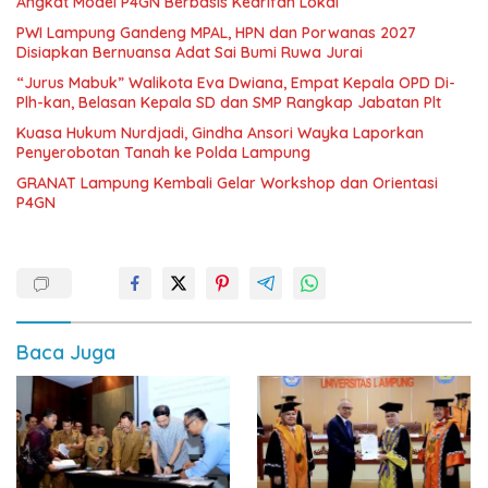
Angkat Model P4GN Berbasis Kearifan Lokal
PWI Lampung Gandeng MPAL, HPN dan Porwanas 2027
Disiapkan Bernuansa Adat Sai Bumi Ruwa Jurai
“Jurus Mabuk” Walikota Eva Dwiana, Empat Kepala OPD Di-
Plh-kan, Belasan Kepala SD dan SMP Rangkap Jabatan Plt
Kuasa Hukum Nurdjadi, Gindha Ansori Wayka Laporkan
Penyerobotan Tanah ke Polda Lampung
GRANAT Lampung Kembali Gelar Workshop dan Orientasi
P4GN
Baca Juga