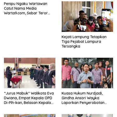
Penipu Ngaku Wartawan
Catut Nama Media
Warta9.com, Sebar Teror
Modus Klarifikasi
Kejati Lampung Tetapkan
Tiga Pejabat Lampura
Tersangka
“Jurus Mabuk” Walikota Eva
Kuasa Hukum Nurdjadi,
Dwiana, Empat Kepala OPD
Gindha Ansori Wayka
Di-Plh-kan, Belasan Kepala
Laporkan Penyerobotan
SD dan SMP Rangkap
Tanah ke Polda Lampung
Jabatan Plt