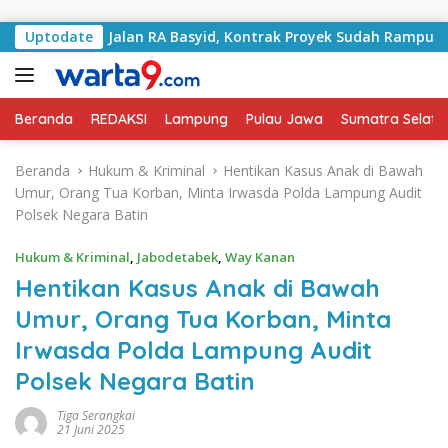
Langsung ke konten
angani Jalan RA Basyid, Kontrak Proyek Sudah Rampung
Uptodate
Beranda
REDAKSI
Lampung
Pulau Jawa
Sumatra Selata
Beranda
Hukum & Kriminal
Hentikan Kasus Anak di Bawah
Umur, Orang Tua Korban, Minta Irwasda Polda Lampung Audit
Polsek Negara Batin
Hukum & Kriminal
,
Jabodetabek
,
Way Kanan
Hentikan Kasus Anak di Bawah
Umur, Orang Tua Korban, Minta
Irwasda Polda Lampung Audit
Polsek Negara Batin
Tiga Serangkai
21 Juni 2025