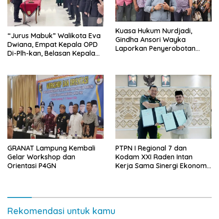
Kuasa Hukum Nurdjadi,
“Jurus Mabuk” Walikota Eva
Gindha Ansori Wayka
Dwiana, Empat Kepala OPD
Laporkan Penyerobotan
Di-Plh-kan, Belasan Kepala
Tanah ke Polda Lampung
SD dan SMP Rangkap
Jabatan Plt
GRANAT Lampung Kembali
PTPN I Regional 7 dan
Gelar Workshop dan
Kodam XXI Raden Intan
Orientasi P4GN
Kerja Sama Sinergi Ekonomi
dan Keamanan
Rekomendasi untuk kamu