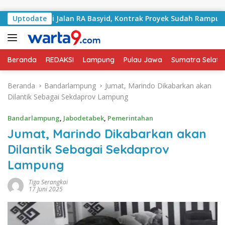
Langsung ke konten
angani Jalan RA Basyid, Kontrak Proyek Sudah Rampung
Uptodate
Beranda
REDAKSI
Lampung
Pulau Jawa
Sumatra Selata
Beranda
Bandarlampung
Jumat, Marindo Dikabarkan akan
Dilantik Sebagai Sekdaprov Lampung
Bandarlampung
,
Jabodetabek
,
Pemerintahan
Jumat, Marindo Dikabarkan akan
Dilantik Sebagai Sekdaprov
Lampung
Tiga Serangkai
17 Juni 2025