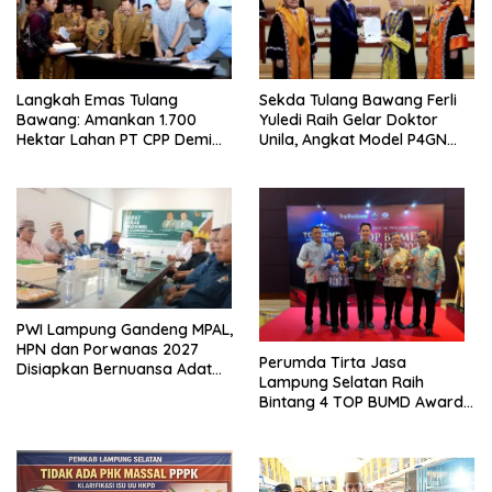
Langkah Emas Tulang
Sekda Tulang Bawang Ferli
Bawang: Amankan 1.700
Yuledi Raih Gelar Doktor
Hektar Lahan PT CPP Demi
Unila, Angkat Model P4GN
Kembangkan Kawasan
Berbasis Kearifan Lokal
Ekonomi Biru
PWI Lampung Gandeng MPAL,
HPN dan Porwanas 2027
Perumda Tirta Jasa
Disiapkan Bernuansa Adat
Lampung Selatan Raih
Sai Bumi Ruwa Jurai
Bintang 4 TOP BUMD Awards
2026, Tiga Penghargaan
Sekaligus Diborong