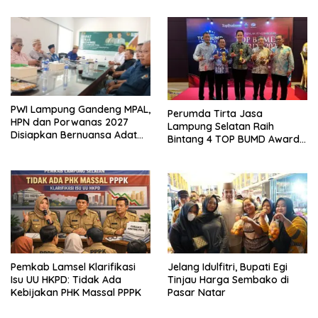
Ekonomi Biru
PWI Lampung Gandeng MPAL,
Perumda Tirta Jasa
HPN dan Porwanas 2027
Lampung Selatan Raih
Disiapkan Bernuansa Adat
Bintang 4 TOP BUMD Awards
Sai Bumi Ruwa Jurai
2026, Tiga Penghargaan
Sekaligus Diborong
Pemkab Lamsel Klarifikasi
Jelang Idulfitri, Bupati Egi
Isu UU HKPD: Tidak Ada
Tinjau Harga Sembako di
Kebijakan PHK Massal PPPK
Pasar Natar