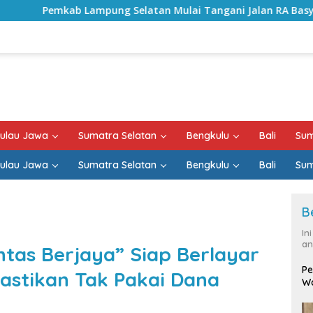
pung Selatan Mulai Tangani Jalan RA Basyid, Kontrak Proyek
ulau Jawa
Sumatra Selatan
Bengkulu
Bali
Sum
ulau Jawa
Sumatra Selatan
Bengkulu
Bali
Sum
B
In
an
ntas Berjaya” Siap Berlayar
Pe
astikan Tak Pakai Dana
Wa