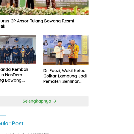
urus GP Ansor Tulang Bawang Resmi
tik
uanda Kembali
Dr. Fauzi, Wakil Ketua
pin NasDem
Golkar Lampung Jadi
ng Bawang,
Pemateri Seminar
etkan Kursi DPRD
Nasional FEB Unila,
anyak di Pemilu
Membangun Fondasi
9
Kuat Melalui 4 Pilar
Selengkapnya
Kebangsaan
ular Post