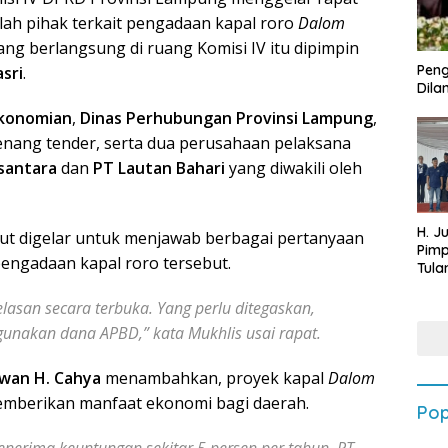
ah pihak terkait pengadaan kapal roro
Dalom
yang berlangsung di ruang Komisi IV itu dipimpin
Peng
sri
.
Dilan
ekonomian
,
Dinas Perhubungan Provinsi Lampung
,
nang tender, serta dua perusahaan pelaksana
santara
dan
PT Lautan Bahari
yang diwakili oleh
H. J
but digelar untuk menjawab berbagai pertanyaan
Pim
engadaan kapal roro tersebut.
Tula
Targ
Terb
asan secara terbuka. Yang perlu ditegaskan,
202
gunakan dana APBD,” kata Mukhlis usai rapat.
swan H. Cahya
menambahkan, proyek kapal
Dalom
mberikan manfaat ekonomi bagi daerah.
Pop
nerima keuntungan sekitar 5 persen per tahun. PT