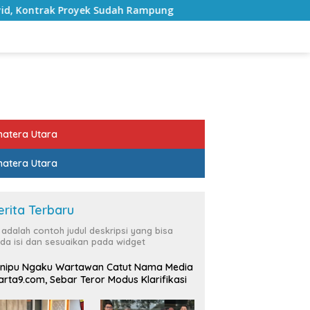
 Sudah Rampung
Bulan Kemerdekaan, Bupati Lampung S
atera Utara
atera Utara
erita Terbaru
i adalah contoh judul deskripsi yang bisa
da isi dan sesuaikan pada widget
nipu Ngaku Wartawan Catut Nama Media
rta9.com, Sebar Teror Modus Klarifikasi