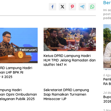
Ber
Ini 
post
pada
Ketua DPRD Lampung Hadiri
HLM TPID Jelang Ramadan dan
Idulfitri 1447 H
PRD Lampung Hadiri
an LHP BPK RI
6 Agu
 II 2025
Pemk
RA B
mpung Hadiri
Sekretariat DPRD Lampung
24 Me
han Opini Ombudsman
Siap Ramaikan Turnamen
Bupa
Pelayanan Publik 2025
Minisoccer IJP
2026
5 No