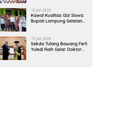
Hadirkan Sekolah Nasional
Terintegrasi Pertama di
16 Juli 2026
Lampung
Kawal Kualitas Gizi Siswa:
Bupati Lampung Selatan
dan Kajati Lampung Tinjau
Langsung Program Makan
Bergizi Gratis di Natar
15 Juli 2026
Sekda Tulang Bawang Ferli
Yuledi Raih Gelar Doktor
Unila, Angkat Model P4GN
Berbasis Kearifan Lokal