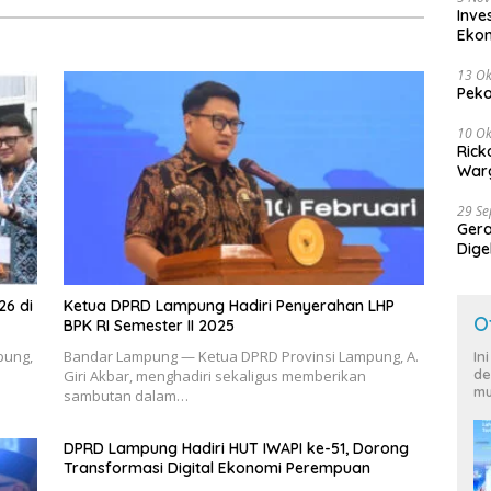
Inve
Eko
13 Ok
Peko
10 Ok
Rick
Warg
29 S
Ger
Dige
Harg
26 di
Ketua DPRD Lampung Hadiri Penyerahan LHP
O
BPK RI Semester II 2025
pung,
Bandar Lampung — Ketua DPRD Provinsi Lampung, A.
In
de
Giri Akbar, menghadiri sekaligus memberikan
mu
sambutan dalam…
DPRD Lampung Hadiri HUT IWAPI ke-51, Dorong
Transformasi Digital Ekonomi Perempuan