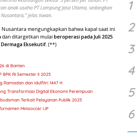
1
kan anak usaha PT Lampung Jasa Utama, sedangkan
usantara,” jelas Iswan.
2
n Nusantara mengungkapkan bahwa kapal saat ini
a
dan ditargetkan mulai
beroperasi pada Juli 2025
 Dermaga Eksekutif
. (**)
3
4
6 di Banten
BPK RI Semester II 2025
 Ramadan dan Idulfitri 1447 H
5
ong Transformasi Digital Ekonomi Perempuan
budsman Terkait Pelayanan Publik 2025
urnamen Minisoccer IJP
6