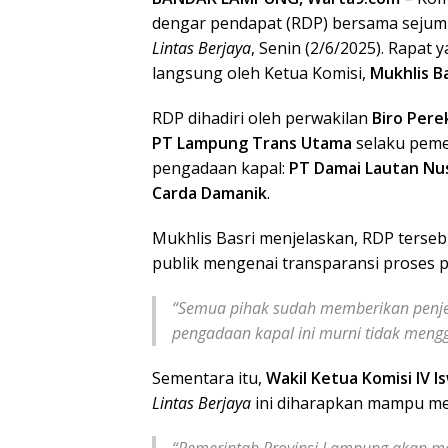
dengar pendapat (RDP) bersama sejuml
Lintas Berjaya
, Senin (2/6/2025). Rapat 
langsung oleh Ketua Komisi,
Mukhlis Ba
RDP dihadiri oleh perwakilan
Biro Per
PT Lampung Trans Utama
selaku peme
pengadaan kapal:
PT Damai Lautan Nu
Carda Damanik
.
Mukhlis Basri menjelaskan, RDP terse
publik mengenai transparansi proses p
“Semua pihak sudah memberikan penjel
pengadaan kapal ini murni tidak meng
Sementara itu,
Wakil Ketua Komisi IV I
Lintas Berjaya
ini diharapkan mampu me
“Pemerintah Provinsi Lampung akan me