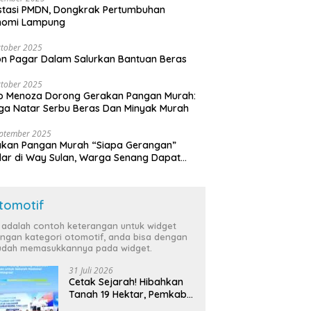
stasi PMDN, Dongkrak Pertumbuhan
nomi Lampung
tober 2025
n Pagar Dalam Salurkan Bantuan Beras
tober 2025
o Menoza Dorong Gerakan Pangan Murah:
a Natar Serbu Beras Dan Minyak Murah
eptember 2025
akan Pangan Murah “Siapa Gerangan”
lar di Way Sulan, Warga Senang Dapat
a Bersubsidi
tomotif
i adalah contoh keterangan untuk widget
ngan kategori otomotif, anda bisa dengan
dah memasukkannya pada widget.
31 Juli 2026
Cetak Sejarah! Hibahkan
Tanah 19 Hektar, Pemkab
Tulang Bawang Siap