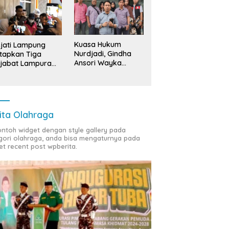
Kuasa Hukum
jati Lampung
Nurdjadi, Gindha
tapkan Tiga
Ansori Wayka
jabat Lampura
Laporkan
ersangka
Penyerobotan
Tanah ke Polda
Lampung
ita Olahraga
contoh widget dengan style gallery pada
gori olahraga, anda bisa mengaturnya pada
et recent post wpberita.