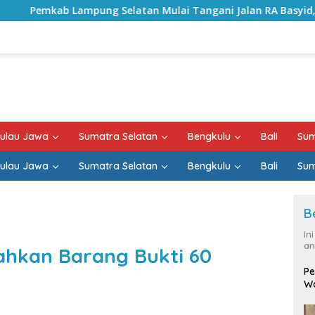
elatan Mulai Tangani Jalan RA Basyid, Kontrak Proyek Sudah
ulau Jawa
Sumatra Selatan
Bengkulu
Bali
Sum
ulau Jawa
Sumatra Selatan
Bengkulu
Bali
Sum
B
In
an
ahkan Barang Bukti 60
Pe
Wa