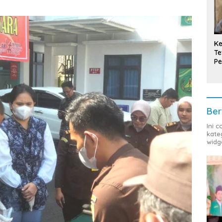
Ke
Te
Pe
T
Ber
Ini 
kate
widg