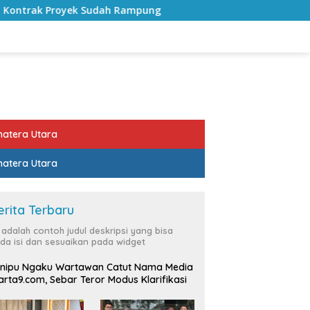
 Rampung
Bulan Kemerdekaan, Bupati Lampung Selatan
atera Utara
atera Utara
erita Terbaru
i adalah contoh judul deskripsi yang bisa
da isi dan sesuaikan pada widget
nipu Ngaku Wartawan Catut Nama Media
rta9.com, Sebar Teror Modus Klarifikasi