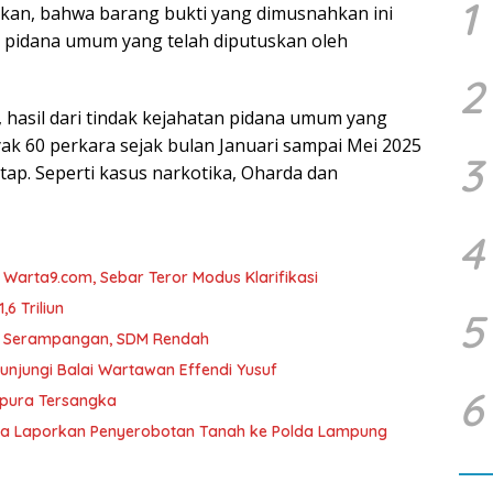
1
an, bahwa barang bukti yang dimusnahkan ini
k pidana umum yang telah diputuskan oleh
2
, hasil dari tindak kejahatan pidana umum yang
yak 60 perkara sejak bulan Januari sampai Mei 2025
3
tap. Seperti kasus narkotika, Oharda dan
4
arta9.com, Sebar Teror Modus Klarifikasi
6 Triliun
5
D Serampangan, SDM Rendah
unjungi Balai Wartawan Effendi Yusuf
6
mpura Tersangka
ka Laporkan Penyerobotan Tanah ke Polda Lampung