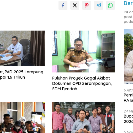
Ber
Ini 
post
pada
at, PAD 2025 Lampung
ai 1,6 Triliun
Puluhan Proyek Gagal Akibat
Dokumen OPD Serampangan,
SDM Rendah
6 Agu
Pemk
RA B
24 Me
Bupa
2026
5 No