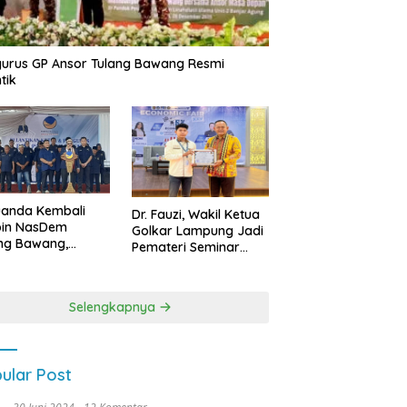
urus GP Ansor Tulang Bawang Resmi
tik
uanda Kembali
Dr. Fauzi, Wakil Ketua
pin NasDem
Golkar Lampung Jadi
ng Bawang,
Pemateri Seminar
etkan Kursi DPRD
Nasional FEB Unila,
anyak di Pemilu
Membangun Fondasi
9
Kuat Melalui 4 Pilar
Selengkapnya
Kebangsaan
ular Post