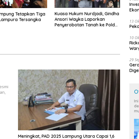
Inve
Eko
Kuasa Hukum Nurdjadi, Gindha
ampung Tetapkan Tiga
Ansori Wayka Laporkan
 Lampura Tersangka
13 Ok
Penyerobotan Tanah ke Polda
Peko
Lampung
10 Ok
Rick
Warg
29 S
Ger
Dige
Harg
resmi
O
an,
In
de
mu
Meningkat, PAD 2025 Lampung Utara Capai 1,6