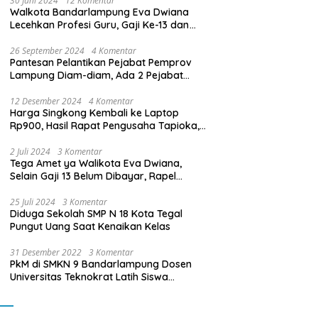
30 Juni 2024
12 Komentar
Walkota Bandarlampung Eva Dwiana
Lecehkan Profesi Guru, Gaji Ke-13 dan
THR Tidak Dibayarkan
26 September 2024
4 Komentar
Pantesan Pelantikan Pejabat Pemprov
Lampung Diam-diam, Ada 2 Pejabat
yang Dilantik Masih Golongan III/b
12 Desember 2024
4 Komentar
Harga Singkong Kembali ke Laptop
Rp900, Hasil Rapat Pengusaha Tapioka,
Petani Singkong dengan Pj. Gubernur
Lampung
2 Juli 2024
3 Komentar
Tega Amet ya Walikota Eva Dwiana,
Selain Gaji 13 Belum Dibayar, Rapel
Kenaikan Gaji 2 Bulan Juga Belum
Dibayar
25 Juli 2024
3 Komentar
Diduga Sekolah SMP N 18 Kota Tegal
Pungut Uang Saat Kenaikan Kelas
31 Desember 2022
3 Komentar
PkM di SMKN 9 Bandarlampung Dosen
Universitas Teknokrat Latih Siswa
Membuat Program Mobil RC Berbasis IoT