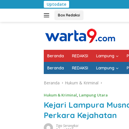
Langsung
Uptodate
Pemkab Lampung S
ke
konten
Box Redaksi
Beranda
REDAKSI
Lampung
P
Beranda
REDAKSI
Lampung
P
Beranda
Hukum & Kriminal
Hukum & Kriminal
,
Lampung Utara
Kejari Lampura Musn
Perkara Kejahatan
Tiga Serangkai