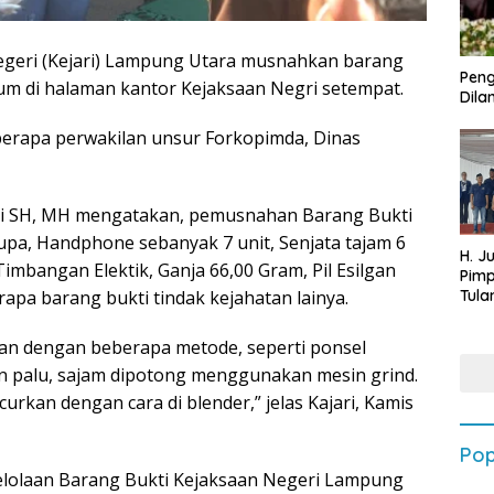
egeri (Kejari) Lampung Utara musnahkan barang
Peng
mum di halaman kantor Kejaksaan Negri setempat.
Dilan
berapa perwakilan unsur Forkopimda, Dinas
ni SH, MH mengatakan, pemusnahan Barang Bukti
upa, Handphone sebanyak 7 unit, Senjata tajam 6
H. J
imbangan Elektik, Ganja 66,00 Gram, Pil Esilgan
Pim
Tula
erapa barang bukti tindak kejahatan lainya.
Targ
Terb
kan dengan beberapa metode, seperti ponsel
202
n palu, sajam dipotong menggunakan mesin grind.
urkan dengan cara di blender,” jelas Kajari, Kamis
Pop
elolaan Barang Bukti Kejaksaan Negeri Lampung