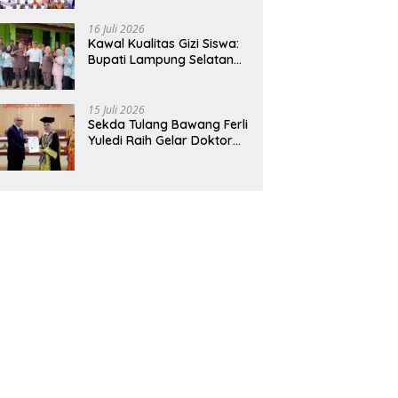
Hadirkan Sekolah Nasional
Terintegrasi Pertama di
16 Juli 2026
Lampung
Kawal Kualitas Gizi Siswa:
Bupati Lampung Selatan
dan Kajati Lampung Tinjau
Langsung Program Makan
Bergizi Gratis di Natar
15 Juli 2026
Sekda Tulang Bawang Ferli
Yuledi Raih Gelar Doktor
Unila, Angkat Model P4GN
Berbasis Kearifan Lokal