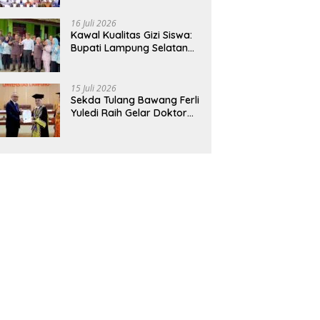
Hadirkan Sekolah Nasional
Terintegrasi Pertama di
16 Juli 2026
Lampung
Kawal Kualitas Gizi Siswa:
Bupati Lampung Selatan
dan Kajati Lampung Tinjau
Langsung Program Makan
Bergizi Gratis di Natar
15 Juli 2026
Sekda Tulang Bawang Ferli
Yuledi Raih Gelar Doktor
Unila, Angkat Model P4GN
Berbasis Kearifan Lokal