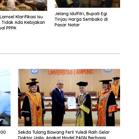
Jelang Idulfitri, Bupati Egi
amsel Klarifikasi Isu
Tinjau Harga Sembako di
 Tidak Ada Kebijakan
Pasar Natar
sal PPPK
700
Sekda Tulang Bawang Ferli Yuledi Raih Gelar
Doktor Unila, Angkat Model P4GN Berbasis