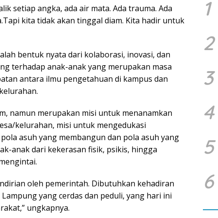
1
alik setiap angka, ada air mata. Ada trauma. Ada
pi kita tidak akan tinggal diam. Kita hadir untuk
2
ah bentuk nyata dari kolaborasi, inovasi, dan
ung terhadap anak-anak yang merupakan masa
3
batan antara ilmu pengetahuan di kampus dan
/kelurahan.
4
ram, namun merupakan misi untuk menanamkan
 desa/kelurahan, misi untuk mengedukasi
pola asuh yang membangun dan pola asuh yang
5
k-anak dari kekerasan fisik, psikis, hingga
mengintai.
6
endirian oleh pemerintah. Dibutuhkan kehadiran
Lampung yang cerdas dan peduli, yang hari ini
rakat,” ungkapnya.