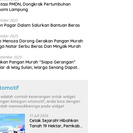
stasi PMDN, Dongkrak Pertumbuhan
nomi Lampung
tober 2025
n Pagar Dalam Salurkan Bantuan Beras
tober 2025
o Menoza Dorong Gerakan Pangan Murah:
a Natar Serbu Beras Dan Minyak Murah
eptember 2025
akan Pangan Murah “Siapa Gerangan”
lar di Way Sulan, Warga Senang Dapat
a Bersubsidi
tomotif
i adalah contoh keterangan untuk widget
ngan kategori otomotif, anda bisa dengan
dah memasukkannya pada widget.
31 Juli 2026
Cetak Sejarah! Hibahkan
Tanah 19 Hektar, Pemkab
Tulang Bawang Siap