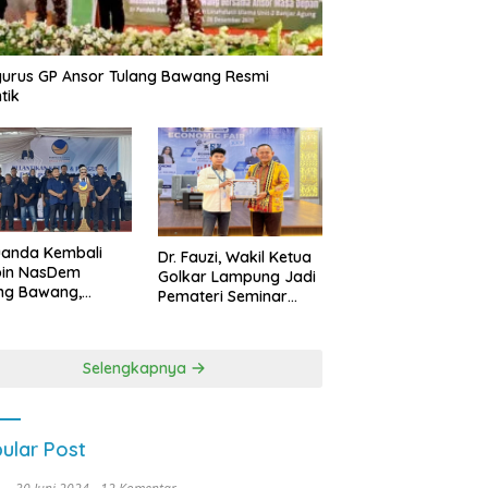
urus GP Ansor Tulang Bawang Resmi
tik
uanda Kembali
Dr. Fauzi, Wakil Ketua
pin NasDem
Golkar Lampung Jadi
ng Bawang,
Pemateri Seminar
etkan Kursi DPRD
Nasional FEB Unila,
anyak di Pemilu
Membangun Fondasi
9
Kuat Melalui 4 Pilar
Selengkapnya
Kebangsaan
ular Post