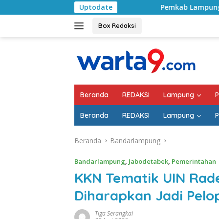
Langsung
Pemkab Lampung Selatan Mulai Tangani 
Uptodate
ke
konten
Box Redaksi
Beranda
REDAKSI
Lampung
P
Beranda
REDAKSI
Lampung
P
Beranda
Bandarlampung
Bandarlampung
,
Jabodetabek
,
Pemerintahan
KKN Tematik UIN Rad
Diharapkan Jadi Pelo
Tiga Serangkai