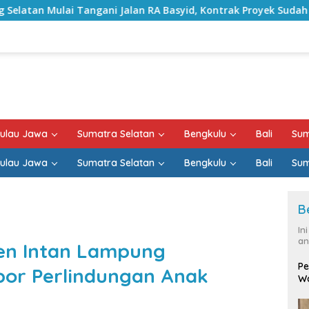
Jalan RA Basyid, Kontrak Proyek Sudah Rampung
Bula
ulau Jawa
Sumatra Selatan
Bengkulu
Bali
Sum
ulau Jawa
Sumatra Selatan
Bengkulu
Bali
Sum
B
In
an
en Intan Lampung
Pe
por Perlindungan Anak
Wa