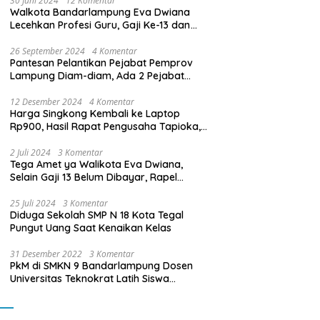
30 Juni 2024
12 Komentar
Walkota Bandarlampung Eva Dwiana
Lecehkan Profesi Guru, Gaji Ke-13 dan
THR Tidak Dibayarkan
26 September 2024
4 Komentar
Pantesan Pelantikan Pejabat Pemprov
Lampung Diam-diam, Ada 2 Pejabat
yang Dilantik Masih Golongan III/b
12 Desember 2024
4 Komentar
Harga Singkong Kembali ke Laptop
Rp900, Hasil Rapat Pengusaha Tapioka,
Petani Singkong dengan Pj. Gubernur
Lampung
2 Juli 2024
3 Komentar
Tega Amet ya Walikota Eva Dwiana,
Selain Gaji 13 Belum Dibayar, Rapel
Kenaikan Gaji 2 Bulan Juga Belum
Dibayar
25 Juli 2024
3 Komentar
Diduga Sekolah SMP N 18 Kota Tegal
Pungut Uang Saat Kenaikan Kelas
31 Desember 2022
3 Komentar
PkM di SMKN 9 Bandarlampung Dosen
Universitas Teknokrat Latih Siswa
Membuat Program Mobil RC Berbasis IoT