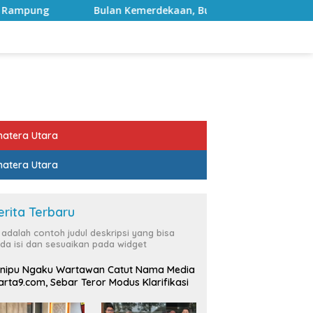
n Kemerdekaan, Bupati Lampung Selatan Ajak ASN Perkuat Sem
atera Utara
atera Utara
erita Terbaru
i adalah contoh judul deskripsi yang bisa
da isi dan sesuaikan pada widget
nipu Ngaku Wartawan Catut Nama Media
rta9.com, Sebar Teror Modus Klarifikasi