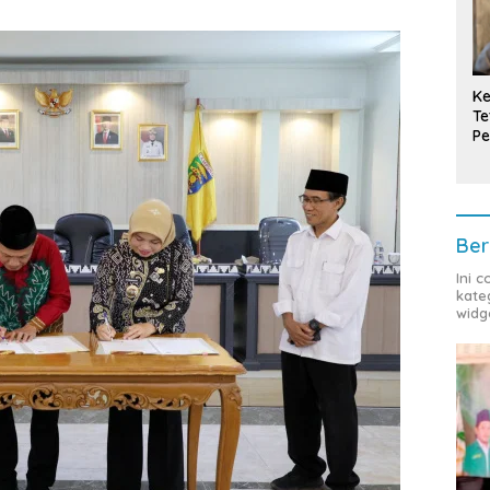
Ke
Te
Pe
T
Ber
Ini 
kate
widg