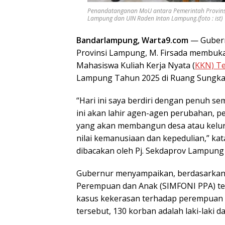
Penandatanganan MoU antara Pemerintah Provinsi 
Lampung dan UIN Raden Intan Lampung.(foto : ist)
Bandarlampung, Warta9.com
— Gubernu
Provinsi Lampung, M. Firsada membuk
Mahasiswa Kuliah Kerja Nyata (
KKN) T
Lampung Tahun 2025 di Ruang Sungkai B
“Hari ini saya berdiri dengan penuh s
ini akan lahir agen-agen perubahan, 
yang akan membangun desa atau kelurah
nilai kemanusiaan dan kepedulian,” 
dibacakan oleh Pj. Sekdaprov Lampung 
Gubernur menyampaikan, berdasarkan d
Perempuan dan Anak (SIMFONI PPA) ter
kasus kekerasan terhadap perempuan d
tersebut, 130 korban adalah laki-laki 