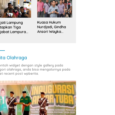
Kuasa Hukum
jati Lampung
Nurdjadi, Gindha
tapkan Tiga
Ansori Wayka
jabat Lampura
Laporkan
ersangka
Penyerobotan
Tanah ke Polda
Lampung
ita Olahraga
contoh widget dengan style gallery pada
gori olahraga, anda bisa mengaturnya pada
et recent post wpberita.