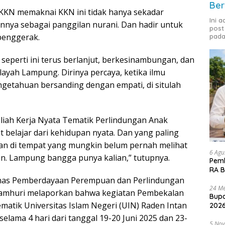
Ber
KKN memaknai KKN ini tidak hanya sekadar
Ini 
nya sebagai panggilan nurani. Dan hadir untuk
post
penggerak.
pada
seperti ini terus berlanjut, berkesinambungan, dan
layah Lampung. Dirinya percaya, ketika ilmu
getahuan bersanding dengan empati, di situlah
liah Kerja Nyata Tematik Perlindungan Anak
 belajar dari kehidupan nyata. Dan yang paling
pan di tempat yang mungkin belum pernah melihat
6 Agu
ian. Lampung bangga punya kalian,” tutupnya.
Pemk
RA B
inas Pemberdayaan Perempuan dan Perlindungan
24 Me
 Damhuri melaporkan bahwa kegiatan Pembekalan
Bupa
matik Universitas Islam Negeri (UIN) Raden Intan
2026
lama 4 hari dari tanggal 19-20 Juni 2025 dan 23-
5 No