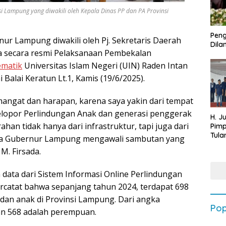
Lampung yang diwakili oleh Kepala Dinas PP dan PA Provinsi
Peng
r Lampung diwakili oleh Pj. Sekretaris Daerah
Dilan
a secara resmi Pelaksanaan Pembekalan
ematik
Universitas Islam Negeri (UIN) Raden Intan
alai Keratun Lt.1, Kamis (19/6/2025).
emangat dan harapan, karena saya yakin dari tempat
pelopor Perlindungan Anak dan generasi penggerak
H. J
an tidak hanya dari infrastruktur, tapi juga dari
Pim
Tula
kata Gubernur Lampung mengawali sambutan yang
Targ
M. Firsada.
Terb
202
ata dari Sistem Informasi Online Perlindungan
catat bahwa sepanjang tahun 2024, terdapat 698
an anak di Provinsi Lampung. Dari angka
Pop
dan 568 adalah perempuan.