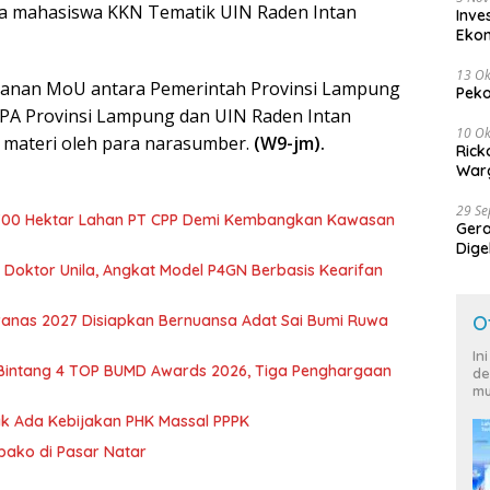
erta mahasiswa KKN Tematik UIN Raden Intan
Inve
Eko
13 Ok
ganan MoU antara Pemerintah Provinsi Lampung
Peko
n PA Provinsi Lampung dan UIN Raden Intan
10 Ok
 materi oleh para narasumber.
(W9-jm).
Rick
Warg
29 S
700 Hektar Lahan PT CPP Demi Kembangkan Kawasan
Ger
Dige
Harg
r Doktor Unila, Angkat Model P4GN Berbasis Kearifan
nas 2027 Disiapkan Bernuansa Adat Sai Bumi Ruwa
O
In
 Bintang 4 TOP BUMD Awards 2026, Tiga Penghargaan
de
mu
dak Ada Kebijakan PHK Massal PPPK
mbako di Pasar Natar