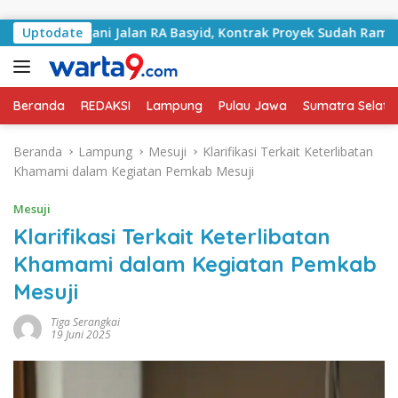
Langsung ke konten
i Tangani Jalan RA Basyid, Kontrak Proyek Sudah Rampung
Uptodate
Beranda
REDAKSI
Lampung
Pulau Jawa
Sumatra Selata
Beranda
Lampung
Mesuji
Klarifikasi Terkait Keterlibatan
Khamami dalam Kegiatan Pemkab Mesuji
Mesuji
Klarifikasi Terkait Keterlibatan
Khamami dalam Kegiatan Pemkab
Mesuji
Tiga Serangkai
19 Juni 2025