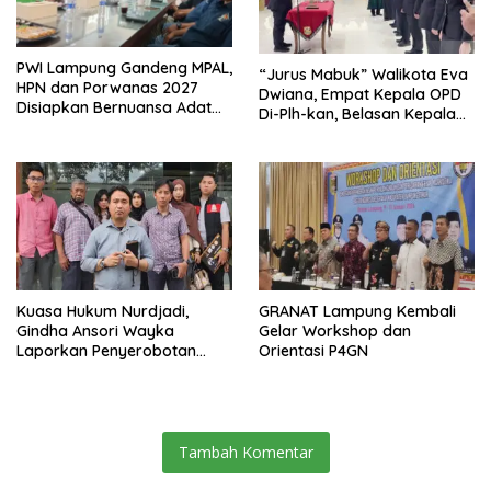
PWI Lampung Gandeng MPAL,
“Jurus Mabuk” Walikota Eva
HPN dan Porwanas 2027
Dwiana, Empat Kepala OPD
Disiapkan Bernuansa Adat
Di-Plh-kan, Belasan Kepala
Sai Bumi Ruwa Jurai
SD dan SMP Rangkap
Jabatan Plt
Kuasa Hukum Nurdjadi,
GRANAT Lampung Kembali
Gindha Ansori Wayka
Gelar Workshop dan
Laporkan Penyerobotan
Orientasi P4GN
Tanah ke Polda Lampung
Tambah Komentar