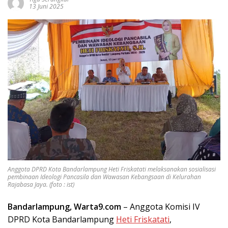
13 Juni 2025
Anggota DPRD Kota Bandarlampung Heti Friskatati melaksanakan sosialisasi
pembinaan Ideologi Pancasila dan Wawasan Kebangsaan di Kelurahan
Rajabasa Jaya. (foto : ist)
Bandarlampung, Warta9.com
– Anggota Komisi IV
DPRD Kota Bandarlampung
Heti Friskatati
,