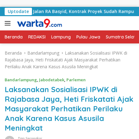
Langsung ke konten
gani Jalan RA Basyid, Kontrak Proyek Sudah Rampung
Uptodate
Beranda
REDAKSI
Lampung
Pulau Jawa
Sumatra Selata
Beranda
Bandarlampung
Laksanakan Sosialisasi IPWK di
Rajabasa Jaya, Heti Friskatati Ajak Masyarakat Perhatikan
Perilaku Anak Karena Kasus Asusila Meningkat
Bandarlampung
,
Jabodetabek
,
Parlemen
Laksanakan Sosialisasi IPWK di
Rajabasa Jaya, Heti Friskatati Ajak
Masyarakat Perhatikan Perilaku
Anak Karena Kasus Asusila
Meningkat
Tiga Serangkai