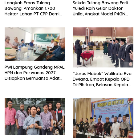
Langkah Emas Tulang
Sekda Tulang Bawang Ferli
Bawang: Amankan 1.700
Yuledi Raih Gelar Doktor
Hektar Lahan PT CPP Demi
Unila, Angkat Model P4GN
Kembangkan Kawasan
Berbasis Kearifan Lokal
Ekonomi Biru
PWI Lampung Gandeng MPAL,
HPN dan Porwanas 2027
“Jurus Mabuk” Walikota Eva
Disiapkan Bernuansa Adat
Dwiana, Empat Kepala OPD
Sai Bumi Ruwa Jurai
Di-Plh-kan, Belasan Kepala
SD dan SMP Rangkap
Jabatan Plt