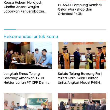
Kuasa Hukum Nurdjadi,
GRANAT Lampung Kembali
Gindha Ansori Wayka
Gelar Workshop dan
Laporkan Penyerobotan
Orientasi P4GN
Tanah ke Polda Lampung
Rekomendasi untuk kamu
Langkah Emas Tulang
Sekda Tulang Bawang Ferli
Bawang: Amankan 1.700
Yuledi Raih Gelar Doktor
Hektar Lahan PT CPP Demi
Unila, Angkat Model P4GN
Kembangkan Kawasan
Berbasis Kearifan Lokal
Ekonomi Biru