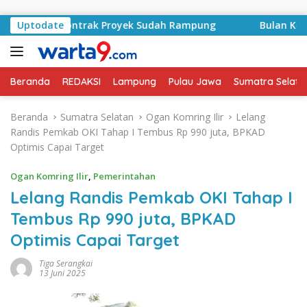
Langsung ke konten
syid, Kontrak Proyek Sudah Rampung
Uptodate
Bulan Kemerdekaa
Beranda
REDAKSI
Lampung
Pulau Jawa
Sumatra Selata
Beranda
Sumatra Selatan
Ogan Komring Ilir
Lelang
Randis Pemkab OKI Tahap I Tembus Rp 990 juta, BPKAD
Optimis Capai Target
Ogan Komring Ilir
,
Pemerintahan
Lelang Randis Pemkab OKI Tahap I
Tembus Rp 990 juta, BPKAD
Optimis Capai Target
Tiga Serangkai
13 Juni 2025