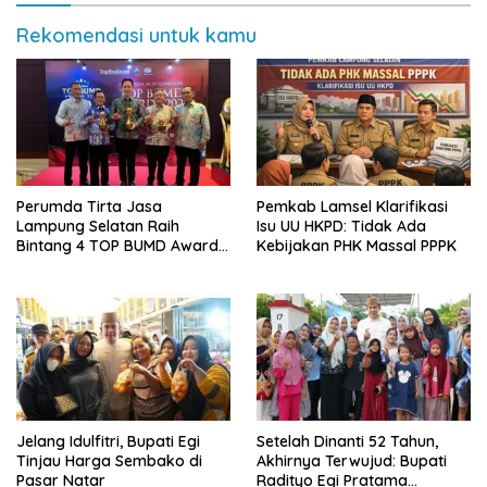
Rekomendasi untuk kamu
Perumda Tirta Jasa
Pemkab Lamsel Klarifikasi
Lampung Selatan Raih
Isu UU HKPD: Tidak Ada
Bintang 4 TOP BUMD Awards
Kebijakan PHK Massal PPPK
2026, Tiga Penghargaan
Sekaligus Diborong
Jelang Idulfitri, Bupati Egi
Setelah Dinanti 52 Tahun,
Tinjau Harga Sembako di
Akhirnya Terwujud: Bupati
Pasar Natar
Radityo Egi Pratama