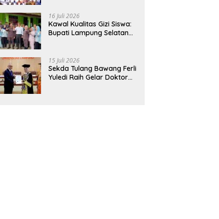
Hadirkan Sekolah Nasional
Terintegrasi Pertama di
16 Juli 2026
Lampung
Kawal Kualitas Gizi Siswa:
Bupati Lampung Selatan
dan Kajati Lampung Tinjau
Langsung Program Makan
Bergizi Gratis di Natar
15 Juli 2026
Sekda Tulang Bawang Ferli
Yuledi Raih Gelar Doktor
Unila, Angkat Model P4GN
Berbasis Kearifan Lokal