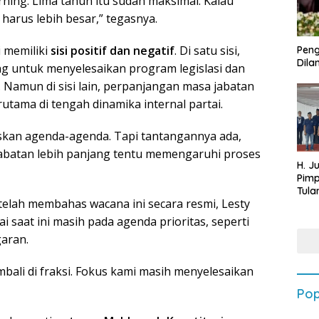
arning. Lima tahun itu sudah maksimal. Kalau
harus lebih besar,” tegasnya.
i memiliki
sisi positif dan negatif
. Di satu sisi,
Peng
Dilan
ng untuk menyelesaikan program legislasi dan
 Namun di sisi lain, perpanjangan masa jabatan
utama di tengah dinamika internal partai.
askan agenda-agenda. Tapi tantangannya ada,
jabatan lebih panjang tentu memengaruhi proses
H. J
Pim
Tula
telah membahas wacana ini secara resmi, Lesty
Targ
Terb
 saat ini masih pada agenda prioritas, seperti
202
aran.
mbali di fraksi. Fokus kami masih menyelesaikan
Pop