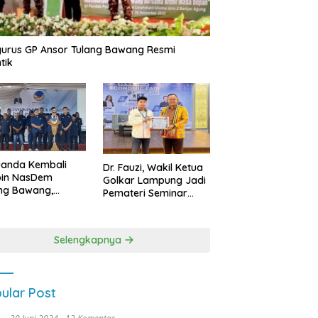
urus GP Ansor Tulang Bawang Resmi
tik
uanda Kembali
Dr. Fauzi, Wakil Ketua
pin NasDem
Golkar Lampung Jadi
ng Bawang,
Pemateri Seminar
etkan Kursi DPRD
Nasional FEB Unila,
anyak di Pemilu
Membangun Fondasi
9
Kuat Melalui 4 Pilar
Selengkapnya
Kebangsaan
ular Post