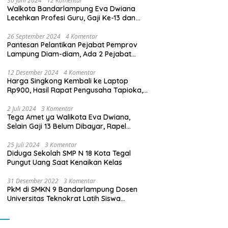
30 Juni 2024
12 Komentar
Walkota Bandarlampung Eva Dwiana
Lecehkan Profesi Guru, Gaji Ke-13 dan
THR Tidak Dibayarkan
26 September 2024
4 Komentar
Pantesan Pelantikan Pejabat Pemprov
Lampung Diam-diam, Ada 2 Pejabat
yang Dilantik Masih Golongan III/b
12 Desember 2024
4 Komentar
Harga Singkong Kembali ke Laptop
Rp900, Hasil Rapat Pengusaha Tapioka,
Petani Singkong dengan Pj. Gubernur
Lampung
2 Juli 2024
3 Komentar
Tega Amet ya Walikota Eva Dwiana,
Selain Gaji 13 Belum Dibayar, Rapel
Kenaikan Gaji 2 Bulan Juga Belum
Dibayar
25 Juli 2024
3 Komentar
Diduga Sekolah SMP N 18 Kota Tegal
Pungut Uang Saat Kenaikan Kelas
31 Desember 2022
3 Komentar
PkM di SMKN 9 Bandarlampung Dosen
Universitas Teknokrat Latih Siswa
Membuat Program Mobil RC Berbasis IoT