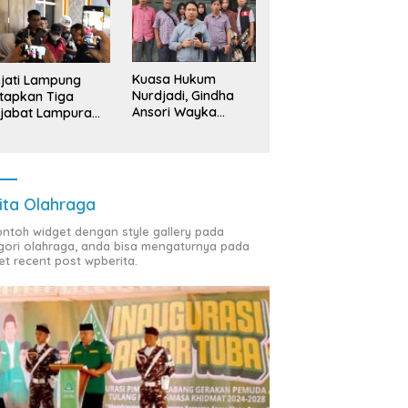
Kuasa Hukum
jati Lampung
Nurdjadi, Gindha
tapkan Tiga
Ansori Wayka
jabat Lampura
Laporkan
ersangka
Penyerobotan
Tanah ke Polda
Lampung
ita Olahraga
contoh widget dengan style gallery pada
gori olahraga, anda bisa mengaturnya pada
et recent post wpberita.