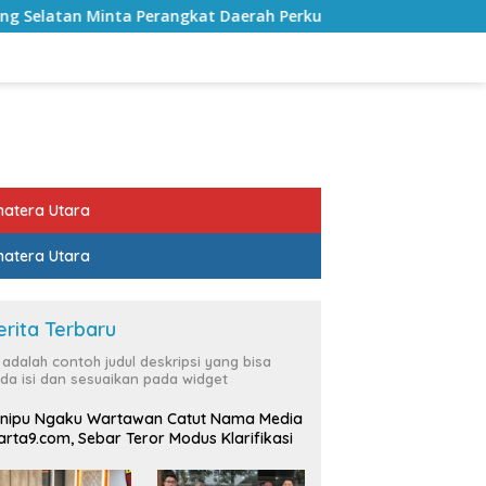
nta Perangkat Daerah Perkuat Keterbukaan Informasi Publik
atera Utara
atera Utara
erita Terbaru
i adalah contoh judul deskripsi yang bisa
da isi dan sesuaikan pada widget
nipu Ngaku Wartawan Catut Nama Media
rta9.com, Sebar Teror Modus Klarifikasi