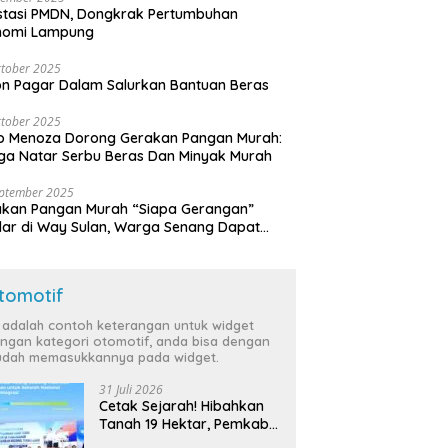
stasi PMDN, Dongkrak Pertumbuhan
nomi Lampung
tober 2025
n Pagar Dalam Salurkan Bantuan Beras
tober 2025
o Menoza Dorong Gerakan Pangan Murah:
a Natar Serbu Beras Dan Minyak Murah
eptember 2025
akan Pangan Murah “Siapa Gerangan”
lar di Way Sulan, Warga Senang Dapat
a Bersubsidi
tomotif
i adalah contoh keterangan untuk widget
ngan kategori otomotif, anda bisa dengan
dah memasukkannya pada widget.
31 Juli 2026
Cetak Sejarah! Hibahkan
Tanah 19 Hektar, Pemkab
Tulang Bawang Siap