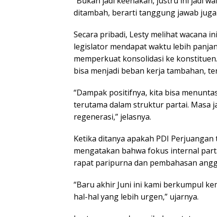
“Bukan jadi keenakan, justru ini jadi w
ditambah, berarti tanggung jawab juga 
Secara pribadi, Lesty melihat wacana in
legislator mendapat waktu lebih panja
memperkuat konsolidasi ke konstituen.
bisa menjadi beban kerja tambahan, ter
“Dampak positifnya, kita bisa menunt
terutama dalam struktur partai. Masa 
regenerasi,” jelasnya.
Ketika ditanya apakah PDI Perjuangan 
mengatakan bahwa fokus internal partai
rapat paripurna dan pembahasan angg
“Baru akhir Juni ini kami berkumpul ke
hal-hal yang lebih urgen,” ujarnya.