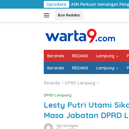
Langsung
ampung Selatan Ajak ASN Perkuat Semangat Pengabdian dan Ti
Uptodate
ke
konten
Box Redaksi
Beranda
REDAKSI
Lampung
P
Beranda
REDAKSI
Lampung
P
Beranda
DPRD Lampung
DPRD Lampung
Lesty Putri Utami Si
Masa Jabatan DPRD 
Tiga Serangkai