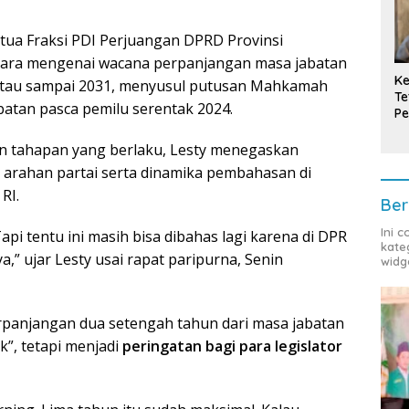
tua Fraksi PDI Perjuangan DPRD Provinsi
icara mengenai wacana perpanjangan masa jabatan
Ke
n atau sampai 2031, menyusul putusan Mahkamah
Te
batan pasca pemilu serentak 2024.
Pe
T
an tahapan yang berlaku, Lesty menegaskan
arahan partai serta dinamika pembahasan di
RI.
Ber
Ini 
Tapi tentu ini masih bisa dibahas lagi karena di DPR
kate
,” ujar Lesty usai rapat paripurna, Senin
widg
perpanjangan dua setengah tahun dari masa jabatan
k”, tetapi menjadi
peringatan bagi para legislator