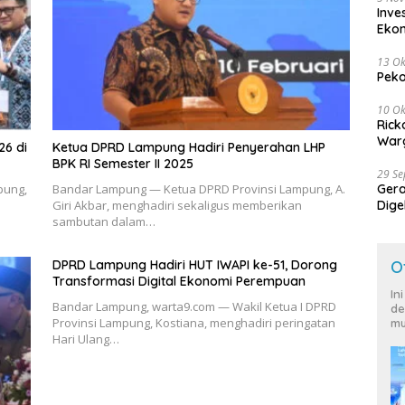
Inve
Eko
13 Ok
Peko
10 Ok
Rick
Warg
26 di
Ketua DPRD Lampung Hadiri Penyerahan LHP
BPK RI Semester II 2025
29 S
pung,
Bandar Lampung — Ketua DPRD Provinsi Lampung, A.
Ger
Giri Akbar, menghadiri sekaligus memberikan
Dige
sambutan dalam…
Harg
DPRD Lampung Hadiri HUT IWAPI ke-51, Dorong
O
Transformasi Digital Ekonomi Perempuan
In
Bandar Lampung, warta9.com — Wakil Ketua I DPRD
de
Provinsi Lampung, Kostiana, menghadiri peringatan
mu
Hari Ulang…