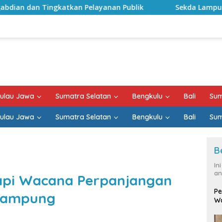
ngkatkan Pelayanan Publik
Sekda Lampung Selatan Mi
ulau Jawa
Sumatra Selatan
Bengkulu
Bali
Sum
ulau Jawa
Sumatra Selatan
Bengkulu
Bali
Sum
B
In
an
kapi Wacana Perpanjangan
Pe
Lampung
Wa