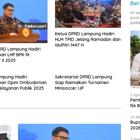
Ber
Ini 
post
pada
Ketua DPRD Lampung Hadiri
HLM TPID Jelang Ramadan dan
Idulfitri 1447 H
PRD Lampung Hadiri
an LHP BPK RI
 II 2025
mpung Hadiri
Sekretariat DPRD Lampung
han Opini Ombudsman
Siap Ramaikan Turnamen
Pelayanan Publik 2025
Minisoccer IJP
6 Agu
Pemk
RA B
24 Me
Bupa
2026
5 No