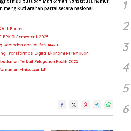
enghormati
putusan Mahkamah Konstitusi
, namun
1
an mengikuti arahan partai secara nasional.
2
6 di Banten
BPK RI Semester II 2025
3
 Ramadan dan Idulfitri 1447 H
ong Transformasi Digital Ekonomi Perempuan
budsman Terkait Pelayanan Publik 2025
4
urnamen Minisoccer IJP
5
6