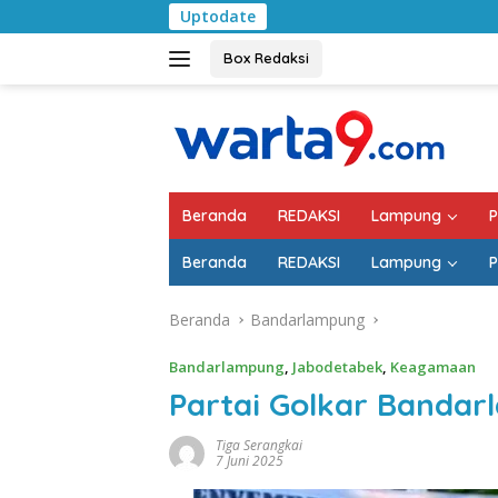
Langsung
Uptodate
Pemkab Lampung S
ke
konten
Box Redaksi
Beranda
REDAKSI
Lampung
P
Beranda
REDAKSI
Lampung
P
Beranda
Bandarlampung
Bandarlampung
,
Jabodetabek
,
Keagamaan
Partai Golkar Bandar
Tiga Serangkai
7 Juni 2025