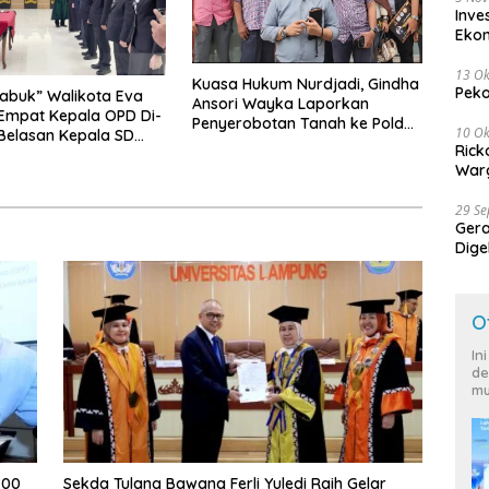
Inve
Eko
13 Ok
Kuasa Hukum Nurdjadi, Gindha
Peko
abuk” Walikota Eva
Ansori Wayka Laporkan
Empat Kepala OPD Di-
Penyerobotan Tanah ke Polda
10 Ok
 Belasan Kepala SD
Lampung
Rick
Rangkap Jabatan Plt
Warg
29 S
Ger
Dige
Harg
O
In
de
mu
700
Sekda Tulang Bawang Ferli Yuledi Raih Gelar