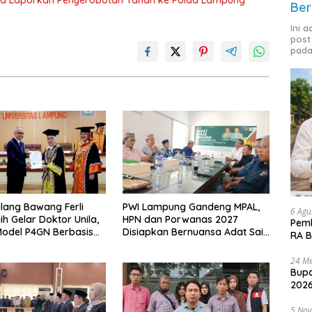
Ber
Ini 
post
pada
lang Bawang Ferli
PWI Lampung Gandeng MPAL,
6 Agu
ih Gelar Doktor Unila,
HPN dan Porwanas 2027
Pemk
odel P4GN Berbasis
Disiapkan Bernuansa Adat Sai
RA B
 Lokal
Bumi Ruwa Jurai
24 Me
Bupa
2026
5 No