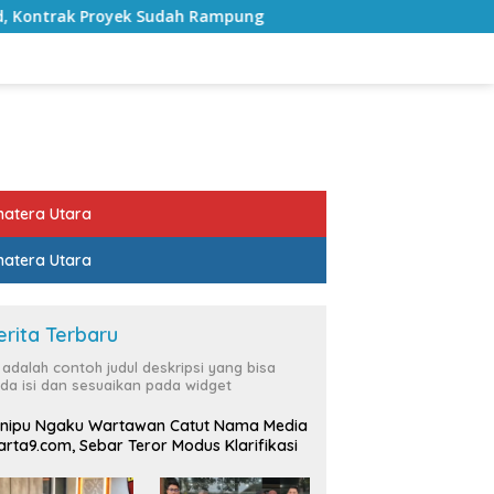
 Rampung
Bulan Kemerdekaan, Bupati Lampung Selatan
atera Utara
atera Utara
erita Terbaru
i adalah contoh judul deskripsi yang bisa
da isi dan sesuaikan pada widget
nipu Ngaku Wartawan Catut Nama Media
rta9.com, Sebar Teror Modus Klarifikasi