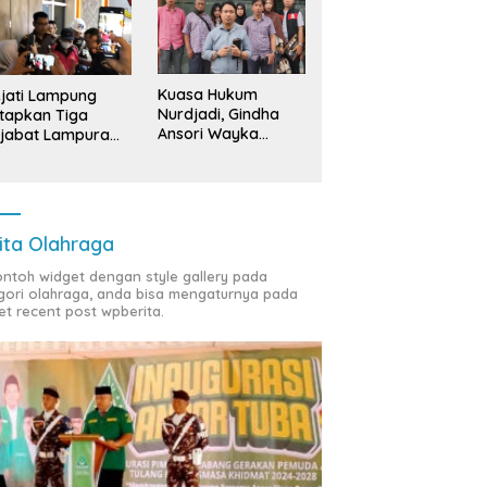
Kuasa Hukum
jati Lampung
Nurdjadi, Gindha
tapkan Tiga
Ansori Wayka
jabat Lampura
Laporkan
ersangka
Penyerobotan
Tanah ke Polda
Lampung
ita Olahraga
contoh widget dengan style gallery pada
gori olahraga, anda bisa mengaturnya pada
et recent post wpberita.