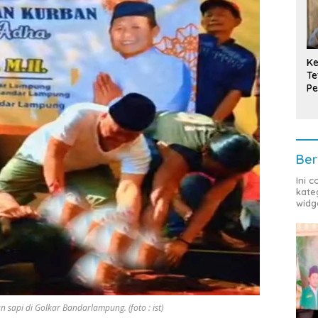
Ke
Te
Pe
T
Ber
Ini 
kate
widg
sapi di Golkar Bandarlampung. (foto : ist)