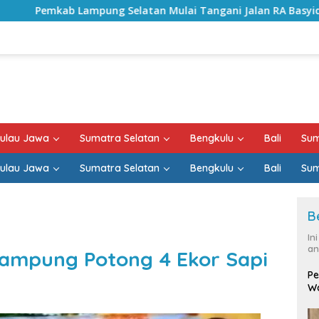
elatan Mulai Tangani Jalan RA Basyid, Kontrak Proyek Sudah
ulau Jawa
Sumatra Selatan
Bengkulu
Bali
Sum
ulau Jawa
Sumatra Selatan
Bengkulu
Bali
Sum
B
In
an
lampung Potong 4 Ekor Sapi
Pe
Wa