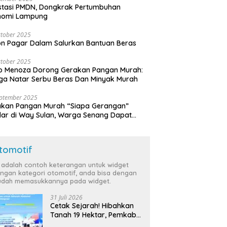
stasi PMDN, Dongkrak Pertumbuhan
nomi Lampung
tober 2025
n Pagar Dalam Salurkan Bantuan Beras
tober 2025
o Menoza Dorong Gerakan Pangan Murah:
a Natar Serbu Beras Dan Minyak Murah
eptember 2025
akan Pangan Murah “Siapa Gerangan”
lar di Way Sulan, Warga Senang Dapat
a Bersubsidi
tomotif
i adalah contoh keterangan untuk widget
ngan kategori otomotif, anda bisa dengan
dah memasukkannya pada widget.
31 Juli 2026
Cetak Sejarah! Hibahkan
Tanah 19 Hektar, Pemkab
Tulang Bawang Siap