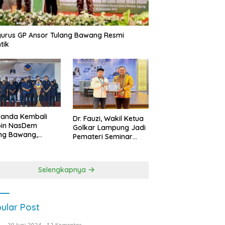
urus GP Ansor Tulang Bawang Resmi
tik
uanda Kembali
Dr. Fauzi, Wakil Ketua
pin NasDem
Golkar Lampung Jadi
ng Bawang,
Pemateri Seminar
etkan Kursi DPRD
Nasional FEB Unila,
anyak di Pemilu
Membangun Fondasi
9
Kuat Melalui 4 Pilar
Selengkapnya
Kebangsaan
ular Post