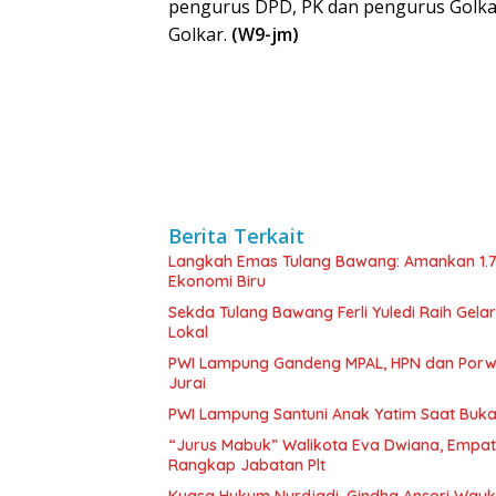
pengurus DPD, PK dan pengurus Golkar
Golkar.
(W9-jm)
Berita Terkait
Langkah Emas Tulang Bawang: Amankan 1.
Ekonomi Biru
Sekda Tulang Bawang Ferli Yuledi Raih Gela
Lokal
PWI Lampung Gandeng MPAL, HPN dan Porwa
Jurai
PWI Lampung Santuni Anak Yatim Saat Buka
“Jurus Mabuk” Walikota Eva Dwiana, Empat
Rangkap Jabatan Plt
Kuasa Hukum Nurdjadi, Gindha Ansori Way