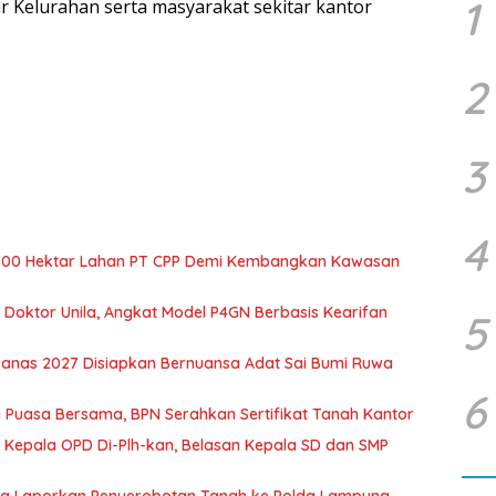
1
 Kelurahan serta masyarakat sekitar kantor
2
3
4
700 Hektar Lahan PT CPP Demi Kembangkan Kawasan
r Doktor Unila, Angkat Model P4GN Berbasis Kearifan
5
nas 2027 Disiapkan Bernuansa Adat Sai Bumi Ruwa
6
 Puasa Bersama, BPN Serahkan Sertifikat Tanah Kantor
 Kepala OPD Di-Plh-kan, Belasan Kepala SD dan SMP
ka Laporkan Penyerobotan Tanah ke Polda Lampung