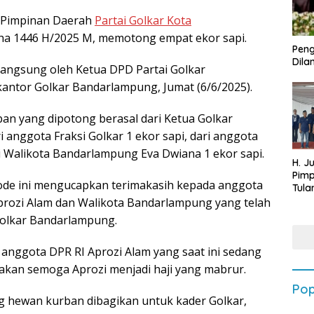
Pimpinan Daerah
Partai Golkar Kota
dha 1446 H/2025 M, memotong empat ekor sapi.
Peng
Dilan
angsung oleh Ketua DPD Partai Golkar
 kantor Golkar Bandarlampung, Jumat (6/6/2025).
n yang dipotong berasal dari Ketua Golkar
 anggota Fraksi Golkar 1 ekor sapi, dari anggota
ri Walikota Bandarlampung Eva Dwiana 1 ekor sapi.
H. J
Pim
ode ini mengucapkan terimakasih kepada anggota
Tula
Targ
rozi Alam dan Walikota Bandarlampung yang telah
Terb
olkar Bandarlampung.
202
anggota DPR RI Aprozi Alam yang saat ini sedang
akan semoga Aprozi menjadi haji yang mabrur.
Pop
g hewan kurban dibagikan untuk kader Golkar,