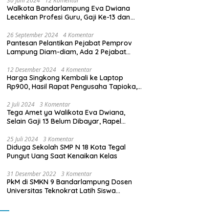
30 Juni 2024
12 Komentar
Walkota Bandarlampung Eva Dwiana
Lecehkan Profesi Guru, Gaji Ke-13 dan
THR Tidak Dibayarkan
26 September 2024
4 Komentar
Pantesan Pelantikan Pejabat Pemprov
Lampung Diam-diam, Ada 2 Pejabat
yang Dilantik Masih Golongan III/b
12 Desember 2024
4 Komentar
Harga Singkong Kembali ke Laptop
Rp900, Hasil Rapat Pengusaha Tapioka,
Petani Singkong dengan Pj. Gubernur
Lampung
2 Juli 2024
3 Komentar
Tega Amet ya Walikota Eva Dwiana,
Selain Gaji 13 Belum Dibayar, Rapel
Kenaikan Gaji 2 Bulan Juga Belum
Dibayar
25 Juli 2024
3 Komentar
Diduga Sekolah SMP N 18 Kota Tegal
Pungut Uang Saat Kenaikan Kelas
31 Desember 2022
3 Komentar
PkM di SMKN 9 Bandarlampung Dosen
Universitas Teknokrat Latih Siswa
Membuat Program Mobil RC Berbasis IoT