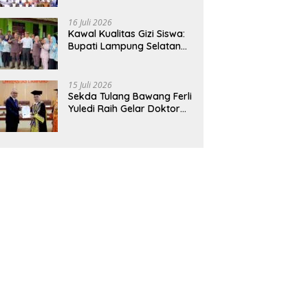
Hadirkan Sekolah Nasional
Terintegrasi Pertama di
16 Juli 2026
Lampung
Kawal Kualitas Gizi Siswa:
Bupati Lampung Selatan
dan Kajati Lampung Tinjau
Langsung Program Makan
Bergizi Gratis di Natar
15 Juli 2026
Sekda Tulang Bawang Ferli
Yuledi Raih Gelar Doktor
Unila, Angkat Model P4GN
Berbasis Kearifan Lokal