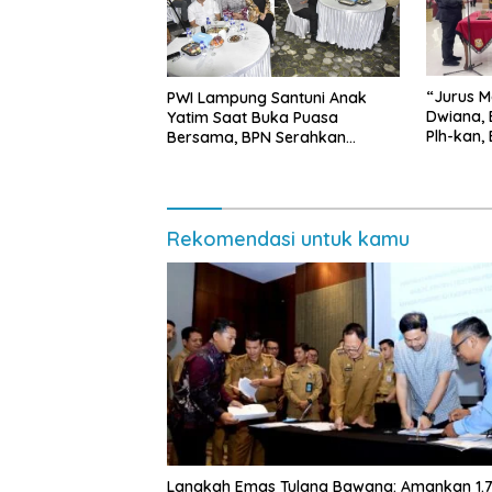
“Jurus M
PWI Lampung Santuni Anak
Dwiana, 
Yatim Saat Buka Puasa
Plh-kan,
Bersama, BPN Serahkan
dan SMP 
Sertifikat Tanah Kantor
Rekomendasi untuk kamu
Langkah Emas Tulang Bawang: Amankan 1.