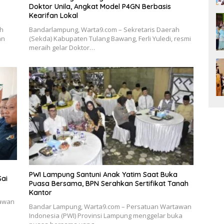
Doktor Unila, Angkat Model P4GN Berbasis
Kearifan Lokal
ah
Bandarlampung, Warta9.com – Sekretaris Daerah
an
(Sekda) Kabupaten Tulang Bawang, Ferli Yuledi, resmi
meraih gelar Doktor…
PWI Lampung Santuni Anak Yatim Saat Buka
Sai
Puasa Bersama, BPN Serahkan Sertifikat Tanah
Kantor
tawan
Bandar Lampung, Warta9.com – Persatuan Wartawan
Indonesia (PWI) Provinsi Lampung menggelar buka