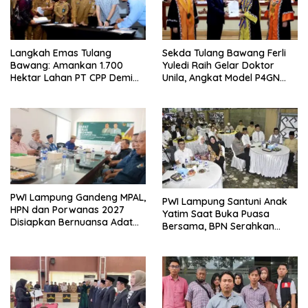
Langkah Emas Tulang
Sekda Tulang Bawang Ferli
Bawang: Amankan 1.700
Yuledi Raih Gelar Doktor
Hektar Lahan PT CPP Demi
Unila, Angkat Model P4GN
Kembangkan Kawasan
Berbasis Kearifan Lokal
Ekonomi Biru
PWI Lampung Gandeng MPAL,
PWI Lampung Santuni Anak
HPN dan Porwanas 2027
Yatim Saat Buka Puasa
Disiapkan Bernuansa Adat
Bersama, BPN Serahkan
Sai Bumi Ruwa Jurai
Sertifikat Tanah Kantor