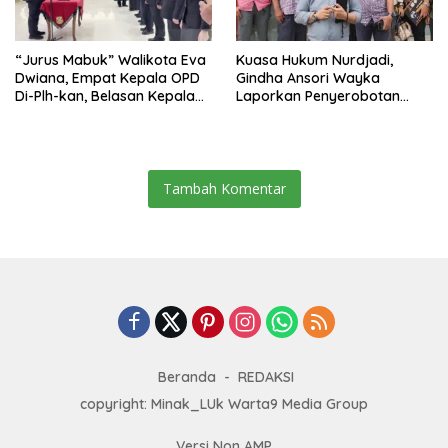
“Jurus Mabuk” Walikota Eva
Kuasa Hukum Nurdjadi,
Dwiana, Empat Kepala OPD
Gindha Ansori Wayka
Di-Plh-kan, Belasan Kepala
Laporkan Penyerobotan
SD dan SMP Rangkap
Tanah ke Polda Lampung
Jabatan Plt
Tambah Komentar
Beranda
REDAKSI
copyright: Minak_LUk Warta9 Media Group
Versi Non AMP