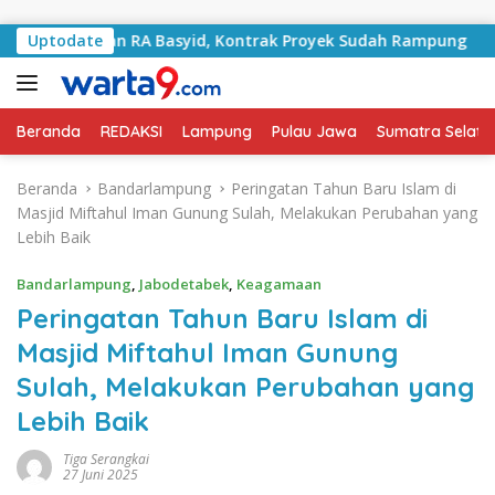
Langsung ke konten
Jalan RA Basyid, Kontrak Proyek Sudah Rampung
Uptodate
Bulan
Beranda
REDAKSI
Lampung
Pulau Jawa
Sumatra Selata
Beranda
Bandarlampung
Peringatan Tahun Baru Islam di
Masjid Miftahul Iman Gunung Sulah, Melakukan Perubahan yang
Lebih Baik
Bandarlampung
,
Jabodetabek
,
Keagamaan
Peringatan Tahun Baru Islam di
Masjid Miftahul Iman Gunung
Sulah, Melakukan Perubahan yang
Lebih Baik
Tiga Serangkai
27 Juni 2025