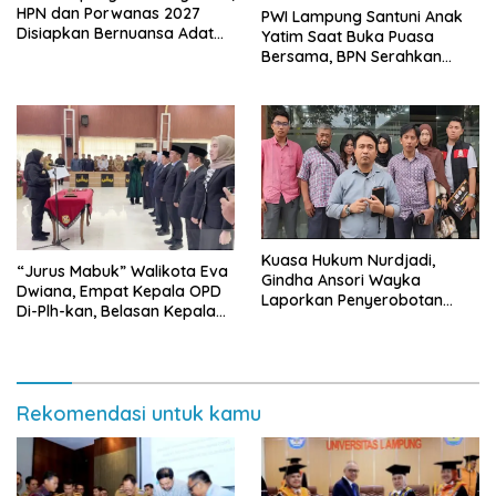
HPN dan Porwanas 2027
PWI Lampung Santuni Anak
Disiapkan Bernuansa Adat
Yatim Saat Buka Puasa
Sai Bumi Ruwa Jurai
Bersama, BPN Serahkan
Sertifikat Tanah Kantor
Kuasa Hukum Nurdjadi,
“Jurus Mabuk” Walikota Eva
Gindha Ansori Wayka
Dwiana, Empat Kepala OPD
Laporkan Penyerobotan
Di-Plh-kan, Belasan Kepala
Tanah ke Polda Lampung
SD dan SMP Rangkap
Jabatan Plt
Rekomendasi untuk kamu