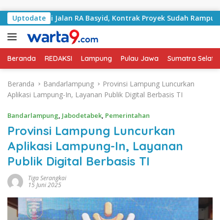
Langsung ke konten
ngani Jalan RA Basyid, Kontrak Proyek Sudah Rampung
Uptodate
Beranda
REDAKSI
Lampung
Pulau Jawa
Sumatra Selata
Beranda
Bandarlampung
Provinsi Lampung Luncurkan
Aplikasi Lampung-In, Layanan Publik Digital Berbasis TI
Bandarlampung
,
Jabodetabek
,
Pemerintahan
Provinsi Lampung Luncurkan
Aplikasi Lampung-In, Layanan
Publik Digital Berbasis TI
Tiga Serangkai
15 Juni 2025