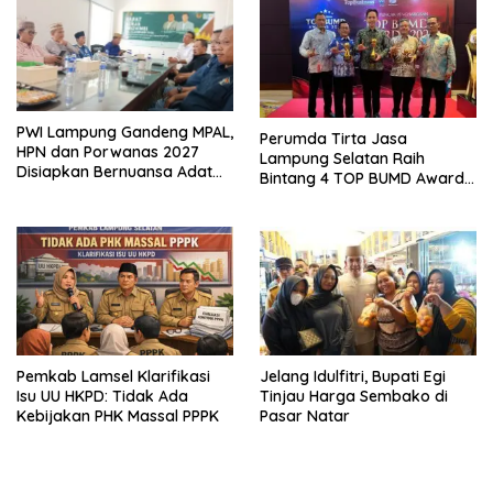
PWI Lampung Gandeng MPAL,
Perumda Tirta Jasa
HPN dan Porwanas 2027
Lampung Selatan Raih
Disiapkan Bernuansa Adat
Bintang 4 TOP BUMD Awards
Sai Bumi Ruwa Jurai
2026, Tiga Penghargaan
Sekaligus Diborong
Pemkab Lamsel Klarifikasi
Jelang Idulfitri, Bupati Egi
Isu UU HKPD: Tidak Ada
Tinjau Harga Sembako di
Kebijakan PHK Massal PPPK
Pasar Natar