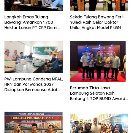
Langkah Emas Tulang
Sekda Tulang Bawang Ferli
Bawang: Amankan 1.700
Yuledi Raih Gelar Doktor
Hektar Lahan PT CPP Demi
Unila, Angkat Model P4GN
Kembangkan Kawasan
Berbasis Kearifan Lokal
Ekonomi Biru
PWI Lampung Gandeng MPAL,
HPN dan Porwanas 2027
Perumda Tirta Jasa
Disiapkan Bernuansa Adat
Lampung Selatan Raih
Sai Bumi Ruwa Jurai
Bintang 4 TOP BUMD Awards
2026, Tiga Penghargaan
Sekaligus Diborong