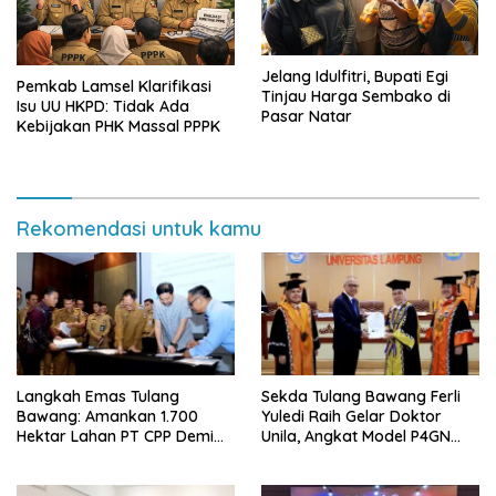
Jelang Idulfitri, Bupati Egi
Pemkab Lamsel Klarifikasi
Tinjau Harga Sembako di
Isu UU HKPD: Tidak Ada
Pasar Natar
Kebijakan PHK Massal PPPK
Rekomendasi untuk kamu
Langkah Emas Tulang
Sekda Tulang Bawang Ferli
Bawang: Amankan 1.700
Yuledi Raih Gelar Doktor
Hektar Lahan PT CPP Demi
Unila, Angkat Model P4GN
Kembangkan Kawasan
Berbasis Kearifan Lokal
Ekonomi Biru