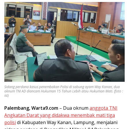
Sidang perdana kasus penembakan Polisi di sabung ayam Way Kanan, dua
oknum TNI AD diancam Hukuman 15 Tahun Lebih atau Hukuman Mati. (foto :
ist)
Palembang, Warta9.com
– Dua oknum
anggota TNI
Angkatan Darat yang didakwa menembak mati tiga
polisi
di Kabupaten Way Kanan, Lampung, menjalani