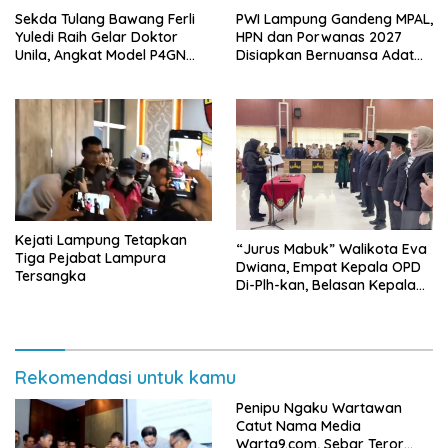
Sekda Tulang Bawang Ferli
PWI Lampung Gandeng MPAL,
Yuledi Raih Gelar Doktor
HPN dan Porwanas 2027
Unila, Angkat Model P4GN
Disiapkan Bernuansa Adat
Berbasis Kearifan Lokal
Sai Bumi Ruwa Jurai
Kejati Lampung Tetapkan
“Jurus Mabuk” Walikota Eva
Tiga Pejabat Lampura
Dwiana, Empat Kepala OPD
Tersangka
Di-Plh-kan, Belasan Kepala
SD dan SMP Rangkap
Jabatan Plt
Rekomendasi untuk kamu
Penipu Ngaku Wartawan
Catut Nama Media
Warta9.com, Sebar Teror