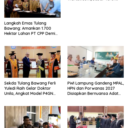
Modus Klarifikasi
Langkah Emas Tulang
Bawang: Amankan 1.700
Hektar Lahan PT CPP Demi
Kembangkan Kawasan
Ekonomi Biru
Sekda Tulang Bawang Ferli
PWI Lampung Gandeng MPAL,
Yuledi Raih Gelar Doktor
HPN dan Porwanas 2027
Unila, Angkat Model P4GN
Disiapkan Bernuansa Adat
Berbasis Kearifan Lokal
Sai Bumi Ruwa Jurai