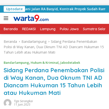
Langsung ke konten
 Tangani Jalan RA Basyid, Kontrak Proyek Sudah Rampung
Uptodate
Beranda
REDAKSI
Lampung
Pulau Jawa
Sumatra Selata
Beranda
Bandarlampung
Sidang Perdana Penembakan
Polisi di Way Kanan, Dua Oknum TNI AD Diancam Hukuman 15
Tahun Lebih atau Hukuman Mati
Bandarlampung
,
Hukum & Kriminal
,
Jabodetabek
Sidang Perdana Penembakan Polisi
di Way Kanan, Dua Oknum TNI AD
Diancam Hukuman 15 Tahun Lebih
atau Hukuman Mati
Tiga Serangkai
11 Juni 2025