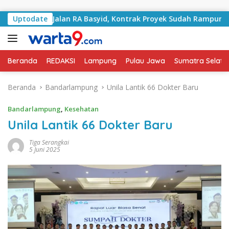
Langsung ke konten
ani Jalan RA Basyid, Kontrak Proyek Sudah Rampung
Uptodate
Beranda
REDAKSI
Lampung
Pulau Jawa
Sumatra Selata
Beranda
Bandarlampung
Unila Lantik 66 Dokter Baru
Bandarlampung
,
Kesehatan
Unila Lantik 66 Dokter Baru
Tiga Serangkai
5 Juni 2025