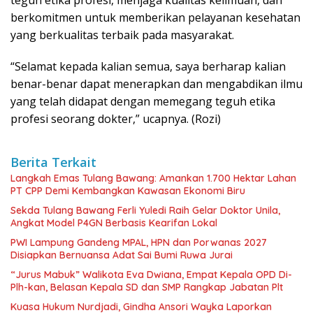
teguh etika profesi, menjaga kualitas keilmuan, dan
berkomitmen untuk memberikan pelayanan kesehatan
yang berkualitas terbaik pada masyarakat.
“Selamat kepada kalian semua, saya berharap kalian
benar-benar dapat menerapkan dan mengabdikan ilmu
yang telah didapat dengan memegang teguh etika
profesi seorang dokter,” ucapnya. (Rozi)
Berita Terkait
Langkah Emas Tulang Bawang: Amankan 1.700 Hektar Lahan
PT CPP Demi Kembangkan Kawasan Ekonomi Biru
Sekda Tulang Bawang Ferli Yuledi Raih Gelar Doktor Unila,
Angkat Model P4GN Berbasis Kearifan Lokal
PWI Lampung Gandeng MPAL, HPN dan Porwanas 2027
Disiapkan Bernuansa Adat Sai Bumi Ruwa Jurai
“Jurus Mabuk” Walikota Eva Dwiana, Empat Kepala OPD Di-
Plh-kan, Belasan Kepala SD dan SMP Rangkap Jabatan Plt
Kuasa Hukum Nurdjadi, Gindha Ansori Wayka Laporkan