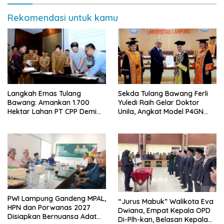
Rekomendasi untuk kamu
Langkah Emas Tulang
Sekda Tulang Bawang Ferli
Bawang: Amankan 1.700
Yuledi Raih Gelar Doktor
Hektar Lahan PT CPP Demi
Unila, Angkat Model P4GN
Kembangkan Kawasan
Berbasis Kearifan Lokal
Ekonomi Biru
PWI Lampung Gandeng MPAL,
“Jurus Mabuk” Walikota Eva
HPN dan Porwanas 2027
Dwiana, Empat Kepala OPD
Disiapkan Bernuansa Adat
Di-Plh-kan, Belasan Kepala