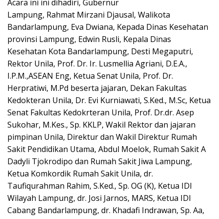
Acara ini ini dihadiri, Gubernur
Lampung, Rahmat Mirzani Djausal, Walikota
Bandarlampung, Eva Dwiana, Kepada Dinas Kesehatan
provinsi Lampung, Edwin Rusli, Kepala Dinas
Kesehatan Kota Bandarlampung, Desti Megaputri,
Rektor Unila, Prof. Dr. Ir. Lusmellia Agriani, D.E.A.,
I.P.M.,ASEAN Eng, Ketua Senat Unila, Prof. Dr.
Herpratiwi, M.Pd beserta jajaran, Dekan Fakultas
Kedokteran Unila, Dr. Evi Kurniawati, S.Ked., M.Sc, Ketua
Senat Fakultas Kedokrteran Unila, Prof. Dr.dr. Asep
Sukohar, M.Kes., Sp. KKLP, Wakil Rektor dan jajaran
pimpinan Unila, Direktur dan Wakil Direktur Rumah
Sakit Pendidikan Utama, Abdul Moelok, Rumah Sakit A
Dadyli Tjokrodipo dan Rumah Sakit Jiwa Lampung,
Ketua Komkordik Rumah Sakit Unila, dr.
Taufiqurahman Rahim, S.Ked., Sp. OG (K), Ketua IDI
Wilayah Lampung, dr. Josi Jarnos, MARS, Ketua IDI
Cabang Bandarlampung, dr. Khadafi Indrawan, Sp. Aa,