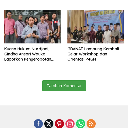
Sai Bumi Ruwa Jurai
SD dan SMP Rangkap
Jabatan Plt
Kuasa Hukum Nurdjadi,
GRANAT Lampung Kembali
Gindha Ansori Wayka
Gelar Workshop dan
Laporkan Penyerobotan
Orientasi P4GN
Tanah ke Polda Lampung
Tambah Komentar