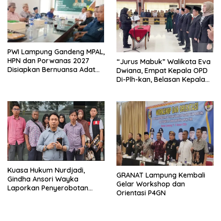
PWI Lampung Gandeng MPAL,
HPN dan Porwanas 2027
“Jurus Mabuk” Walikota Eva
Disiapkan Bernuansa Adat
Dwiana, Empat Kepala OPD
Sai Bumi Ruwa Jurai
Di-Plh-kan, Belasan Kepala
SD dan SMP Rangkap
Jabatan Plt
Kuasa Hukum Nurdjadi,
GRANAT Lampung Kembali
Gindha Ansori Wayka
Gelar Workshop dan
Laporkan Penyerobotan
Orientasi P4GN
Tanah ke Polda Lampung