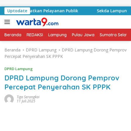
Langsung ke konten
an Tingkatkan Pelayanan Publik
Uptodate
Sekda Lampung Selat
Beranda
REDAKSI
Lampung
Pulau Jawa
Sumatra Selata
Beranda
DPRD Lampung
DPRD Lampung Dorong Pemprov
Percepat Penyerahan SK PPPK
DPRD Lampung
DPRD Lampung Dorong Pemprov
Percepat Penyerahan SK PPPK
Tiga Serangkai
11 Juli 2025