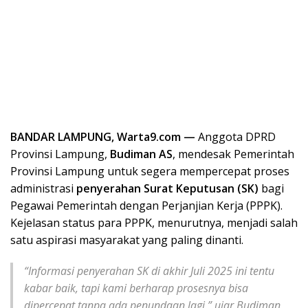
BANDAR LAMPUNG, Warta9.com —
Anggota DPRD
Provinsi Lampung,
Budiman AS
, mendesak Pemerintah
Provinsi Lampung untuk segera mempercepat proses
administrasi
penyerahan Surat Keputusan (SK)
bagi
Pegawai Pemerintah dengan Perjanjian Kerja (PPPK).
Kejelasan status para PPPK, menurutnya, menjadi salah
satu aspirasi masyarakat yang paling dinanti.
“Informasi penyerahan SK di akhir Juli 2025 ini tentu
kabar baik, tapi kami berharap prosesnya bisa
dipercepat tanpa ada penundaan lagi,” ujar Budiman,