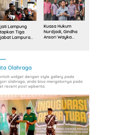
Kuasa Hukum
jati Lampung
Nurdjadi, Gindha
tapkan Tiga
Ansori Wayka
jabat Lampura
Laporkan
ersangka
Penyerobotan
Tanah ke Polda
Lampung
ita Olahraga
contoh widget dengan style gallery pada
gori olahraga, anda bisa mengaturnya pada
et recent post wpberita.