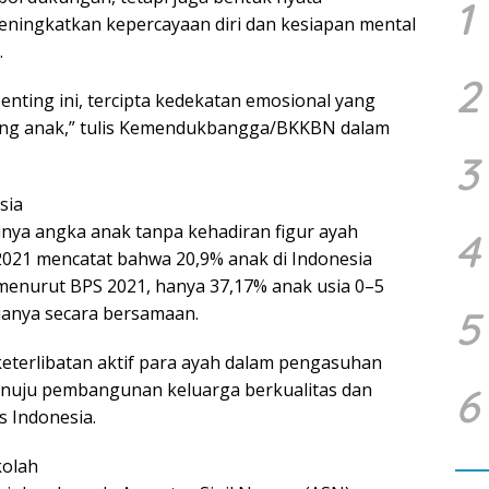
1
ningkatkan kepercayaan diri dan kesiapan mental
.
2
nting ini, tercipta kedekatan emosional yang
ang anak,” tulis Kemendukbangga/BKKBN dalam
3
sia
ginya angka anak tanpa kehadiran figur ayah
4
 2021 mencatat bahwa 20,9% anak di Indonesia
enurut BPS 2021, hanya 37,17% anak usia 0–5
uanya secara bersamaan.
5
eterlibatan aktif para ayah dalam pengasuhan
menuju pembangunan keluarga berkualitas dan
6
 Indonesia.
kolah