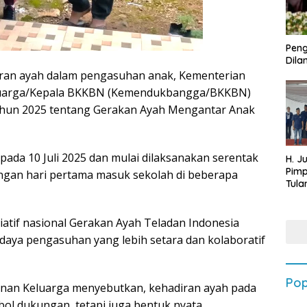
Peng
Dilan
an ayah dalam pengasuhan anak, Kementerian
uarga/Kepala BKKBN (Kemendukbangga/BKKBN)
hun 2025 tentang Gerakan Ayah Mengantar Anak
 pada 10 Juli 2025 dan mulai dilaksanakan serentak
H. J
Pim
dengan hari pertama masuk sekolah di beberapa
Tula
Targ
Terb
202
iatif nasional Gerakan Ayah Teladan Indonesia
aya pengasuhan yang lebih setara dan kolaboratif
Pop
an Keluarga menyebutkan, kehadiran ayah pada
ol dukungan, tetapi juga bentuk nyata