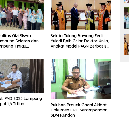
litas Gizi Siswa:
Sekda Tulang Bawang Ferli
ampung Selatan dan
Yuledi Raih Gelar Doktor Unila,
ampung Tinjau
Angkat Model P4GN Berbasis
g Program Makan
Kearifan Lokal
ratis di Natar
at, PAD 2025 Lampung
ai 1,6 Triliun
Puluhan Proyek Gagal Akibat
Dokumen OPD Serampangan,
SDM Rendah