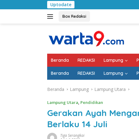
Langsung
Uptodate
Bulan Kemerdekaan,
ke
konten
Box Redaksi
Beranda
REDAKSI
Lampung
P
Beranda
REDAKSI
Lampung
P
Beranda
Lampung
Lampung Utara
Lampung Utara
,
Pendidikan
Gerakan Ayah Mengan
Berlaku 14 Juli
Tiga Serangkai