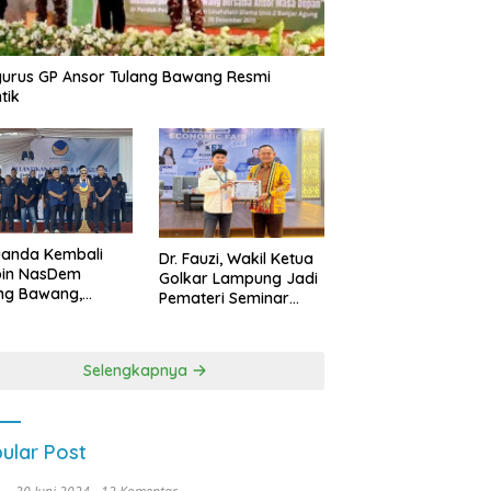
urus GP Ansor Tulang Bawang Resmi
tik
uanda Kembali
Dr. Fauzi, Wakil Ketua
pin NasDem
Golkar Lampung Jadi
ng Bawang,
Pemateri Seminar
etkan Kursi DPRD
Nasional FEB Unila,
anyak di Pemilu
Membangun Fondasi
9
Kuat Melalui 4 Pilar
Selengkapnya
Kebangsaan
ular Post