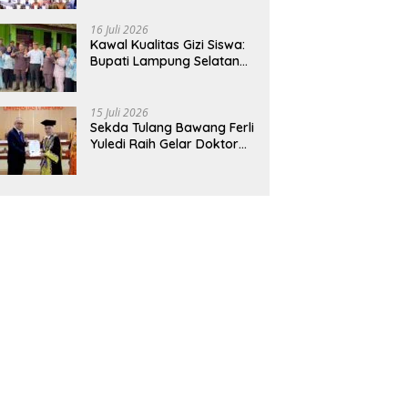
Hadirkan Sekolah Nasional
Terintegrasi Pertama di
16 Juli 2026
Lampung
Kawal Kualitas Gizi Siswa:
Bupati Lampung Selatan
dan Kajati Lampung Tinjau
Langsung Program Makan
Bergizi Gratis di Natar
15 Juli 2026
Sekda Tulang Bawang Ferli
Yuledi Raih Gelar Doktor
Unila, Angkat Model P4GN
Berbasis Kearifan Lokal