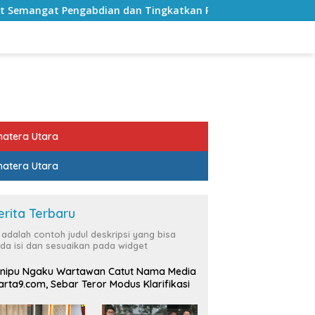
an dan Tingkatkan Pelayanan Publik
Sekda Lampung S
atera Utara
atera Utara
erita Terbaru
i adalah contoh judul deskripsi yang bisa
da isi dan sesuaikan pada widget
nipu Ngaku Wartawan Catut Nama Media
rta9.com, Sebar Teror Modus Klarifikasi