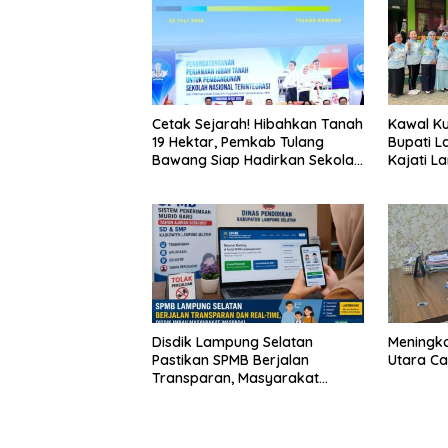
Cetak Sejarah! Hibahkan Tanah
Kawal Kua
19 Hektar, Pemkab Tulang
Bupati L
Bawang Siap Hadirkan Sekolah
Kajati L
Nasional Terintegrasi Pertama
Langsun
di Lampung
Bergizi G
Disdik Lampung Selatan
Meningk
Pastikan SPMB Berjalan
Utara Cap
Transparan, Masyarakat
Diminta Waspadai Calo