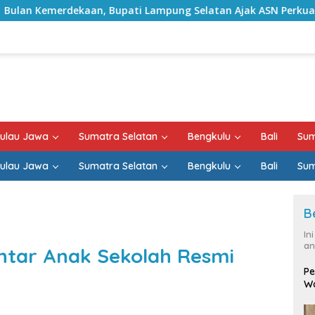
 Bupati Lampung Selatan Ajak ASN Perkuat Semangat Pengabdi
ulau Jawa
Sumatra Selatan
Bengkulu
Bali
Sum
ulau Jawa
Sumatra Selatan
Bengkulu
Bali
Sum
B
In
an
tar Anak Sekolah Resmi
Pe
Wa