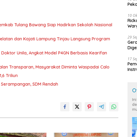
Peko
10 Ok
Rick
Pemkab Tulang Bawang Siap Hadirkan Sekolah Nasional
Warg
29 S
 Selatan dan Kajati Lampung Tinjau Langsung Program
Ger
Dige
r Doktor Unila, Angkat Model P4GN Berbasis Kearifan
Harg
17 S
Peme
jalan Transparan, Masyarakat Diminta Waspadai Calo
Inst
Ban
6 Triliun
D Serampangan, SDM Rendah
O
In
de
mu