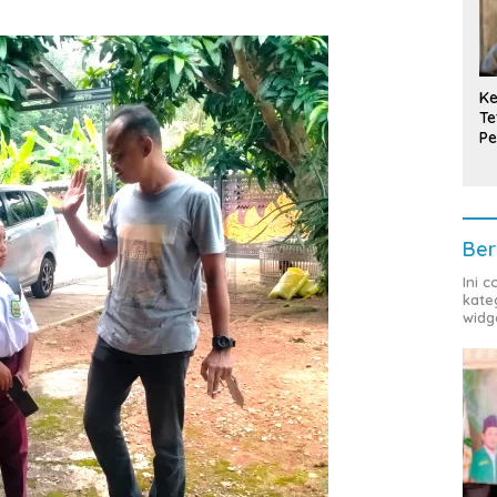
Ke
Te
Pe
T
Ber
Ini 
kate
widg