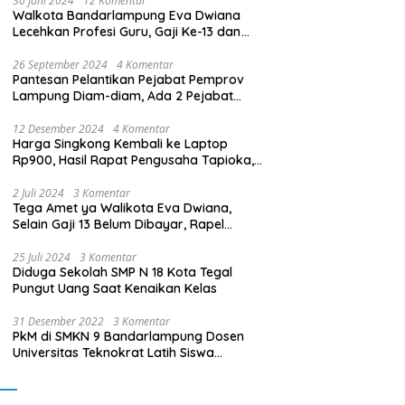
30 Juni 2024
12 Komentar
Walkota Bandarlampung Eva Dwiana
Lecehkan Profesi Guru, Gaji Ke-13 dan
THR Tidak Dibayarkan
26 September 2024
4 Komentar
Pantesan Pelantikan Pejabat Pemprov
Lampung Diam-diam, Ada 2 Pejabat
yang Dilantik Masih Golongan III/b
12 Desember 2024
4 Komentar
Harga Singkong Kembali ke Laptop
Rp900, Hasil Rapat Pengusaha Tapioka,
Petani Singkong dengan Pj. Gubernur
Lampung
2 Juli 2024
3 Komentar
Tega Amet ya Walikota Eva Dwiana,
Selain Gaji 13 Belum Dibayar, Rapel
Kenaikan Gaji 2 Bulan Juga Belum
Dibayar
25 Juli 2024
3 Komentar
Diduga Sekolah SMP N 18 Kota Tegal
Pungut Uang Saat Kenaikan Kelas
31 Desember 2022
3 Komentar
PkM di SMKN 9 Bandarlampung Dosen
Universitas Teknokrat Latih Siswa
Membuat Program Mobil RC Berbasis IoT