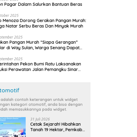
n Pagar Dalam Salurkan Bantuan Beras
tober 2025
o Menoza Dorong Gerakan Pangan Murah:
a Natar Serbu Beras Dan Minyak Murah
eptember 2025
akan Pangan Murah “Siapa Gerangan”
lar di Way Sulan, Warga Senang Dapat
a Bersubsidi
eptember 2025
rintahan Pekon Bumi Ratu Laksanakan
ruksi Perawatan Jalan Pemangku Sinar
ten
tomotif
i adalah contoh keterangan untuk widget
ngan kategori otomotif, anda bisa dengan
dah memasukkannya pada widget.
31 Juli 2026
Cetak Sejarah! Hibahkan
Tanah 19 Hektar, Pemkab
Tulang Bawang Siap