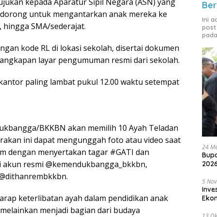
tujukan kepada Aparatur Sipil Negara (ASN) yang
Ber
 didorong untuk mengantarkan anak mereka ke
Ini 
, hingga SMA/sederajat.
post
pada
gan kode RL di lokasi sekolah, disertai dokumen
tangkapan layar pengumuman resmi dari sekolah.
 kantor paling lambat pukul 12.00 waktu setempat
ukbangga/BKKBN akan memilih 10 Ayah Teladan
erakan ini dapat mengunggah foto atau video saat
24 Me
ram dengan menyertakan tagar #GATI dan
Bupa
i akun resmi @kemendukbangga_bkkbn,
2026
@dithanrembkkbn.
5 No
Inve
arap keterlibatan ayah dalam pendidikan anak
Eko
, melainkan menjadi bagian dari budaya
13 Ok