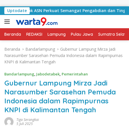
Langsung ke konten
 Ajak ASN Perkuat Semangat Pengabdian dan Tingkatkan Pela
Uptodate
Beranda
REDAKSI
Lampung
Pulau Jawa
Sumatra Selata
Beranda
Bandarlampung
Gubernur Lampung Mirza Jadi
Narasumber Sarasehan Pemuda Indonesia dalam Rapimpurnas
KNPI di Kalimantan Tengah
Bandarlampung
,
Jabodetabek
,
Pemerintahan
Gubernur Lampung Mirza Jadi
Narasumber Sarasehan Pemuda
Indonesia dalam Rapimpurnas
KNPI di Kalimantan Tengah
Tiga Serangkai
5 Juli 2025