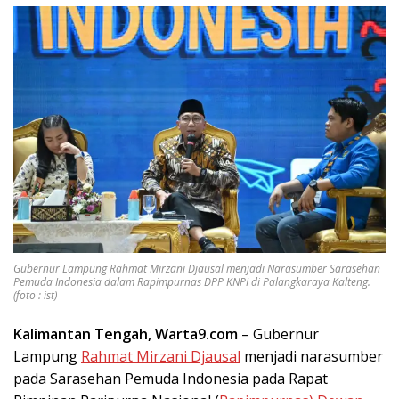
Gubernur Lampung Rahmat Mirzani Djausal menjadi Narasumber Sarasehan
Pemuda Indonesia dalam Rapimpurnas DPP KNPI di Palangkaraya Kalteng.
(foto : ist)
Kalimantan Tengah, Warta9.com
– Gubernur
Lampung
Rahmat Mirzani Djausal
menjadi narasumber
pada Sarasehan Pemuda Indonesia pada Rapat