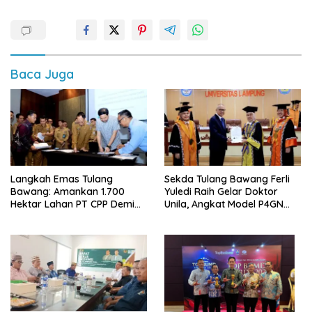
Baca Juga
Langkah Emas Tulang
Sekda Tulang Bawang Ferli
Bawang: Amankan 1.700
Yuledi Raih Gelar Doktor
Hektar Lahan PT CPP Demi
Unila, Angkat Model P4GN
Kembangkan Kawasan
Berbasis Kearifan Lokal
Ekonomi Biru