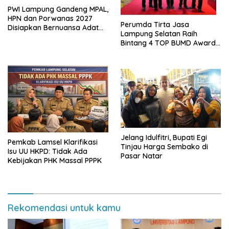
PWI Lampung Gandeng MPAL,
HPN dan Porwanas 2027
Perumda Tirta Jasa
Disiapkan Bernuansa Adat
Lampung Selatan Raih
Sai Bumi Ruwa Jurai
Bintang 4 TOP BUMD Awards
2026, Tiga Penghargaan
Sekaligus Diborong
Jelang Idulfitri, Bupati Egi
Pemkab Lamsel Klarifikasi
Tinjau Harga Sembako di
Isu UU HKPD: Tidak Ada
Pasar Natar
Kebijakan PHK Massal PPPK
Rekomendasi untuk kamu