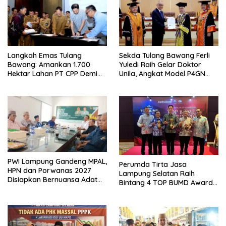
Langkah Emas Tulang
Sekda Tulang Bawang Ferli
Bawang: Amankan 1.700
Yuledi Raih Gelar Doktor
Hektar Lahan PT CPP Demi
Unila, Angkat Model P4GN
Kembangkan Kawasan
Berbasis Kearifan Lokal
Ekonomi Biru
PWI Lampung Gandeng MPAL,
Perumda Tirta Jasa
HPN dan Porwanas 2027
Lampung Selatan Raih
Disiapkan Bernuansa Adat
Bintang 4 TOP BUMD Awards
Sai Bumi Ruwa Jurai
2026, Tiga Penghargaan
Sekaligus Diborong